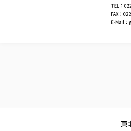
TEL：022
FAX：022
E-Mail：
東