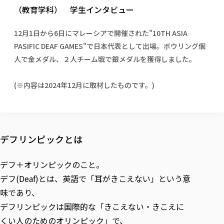
校歌の歴史
健康科学部
寄附行為
（教育学科） 学生インタビュー
進学相談会
本学のシラバスについて
教育学科
取得可能な資格・免許
校章・マーク・カラー
健康科学部
体育会・運動サークル紹介
社会連携・研究
ガバナンス・コード
国際交流TOP
一般事業主行動計画
産業福祉マネジメント学科
寄附の受け入れ
12月1日から6日にマレーシアで開催された"10TH ASIA
オープンキャンパス
中期事業計画
保健看護学科
東北福祉大学のキャリアサポート
公的資金等の不正使用の防止に関する基本方針
文化会・文化系サークル紹介
PASIFIC DEAF GAMES"で日本代表として出場。ボウリング個
関連法人
交換留学生 Exchange students
事業計画／財務・事業報告
生涯教育・キャリア教育
リハビリテーション学科
社会連携・研究 TOP
情報福祉マネジメント学科
東北福祉大学のキャリアサポート
研究活動における不正行為の防止等に関する対応
人で金メダル、２人チーム戦で銀メダルを獲得しました。
教職員募集
採用ご担当者様へ
大学評価
医療経営管理学科
大学指定団体紹介
大学広報誌「TFU Newsletter 東北福祉大学通信」
進路・就職支援
海外留学・研修
役員・評議員一覧
仏教専修科
採用ご担当者様へ
東北福祉大学の研究活動
IR情報
(※内容は2024年12月に取材したものです。)
生涯教育・キャリア教育TOP
初年次教育（リエゾンゼミⅠ）について
関連法人
東北福祉大学のキャリア教育
在学生の方
キャンパス案内
東北福祉大学の研究活動
学校教育法施行規則第172条の2に基づく情報公開
センター長の挨拶
外国人在学生
リエゾンゼミ・ナビ（テキスト等）
大学院
在学生の方
東北福祉大学の紀要・リポジトリ
生涯学習・社会人講座
教職課程における情報の公表
求人の受付について
東北福祉大学の研究紹介
卒業生の方
お役立ち情報（リンク集）
取材について
大学院
東北福祉大学の紀要・リポジトリ
資格取得報奨制度について
Prospective Students
学部・学科等設置計画履行状況報告書
単独学内説明会のご案内
共同研究等をご検討の皆様へ
通信教育部
卒業生の方
産学・産学官連携
放射線モニタリング測定結果（国見キャンパス）
デフリンピックとは
月例TFU実学臨床研究セミナー
総合福祉学研究科 社会福祉学専攻 修士課程
東北福祉大学求人・インターンシップ検索サイト（キャリタスU
研究紀要
よくあるご質問
情報公開規程
通信教育部
産学・産学官連携
卒業後のキャリア支援体制
施設利用
学生支援センター国際交流の活動
総合福祉学研究科 社会福祉学専攻 博士課程
教職研究
カリキュラム（学部・大学院）
社会貢献・地域連携活動
デフ＋オリンピックのこと。
特別支援教育研究室
通信制大学院 総合福祉学研究科 社会福祉学専攻 修士課程
在学生による訪問、情報提供へのご協力のお願い
「高齢者のフレイル予防及びデジタルデバイド解消に向けた産官
東北福祉大学のDNA
総合福祉学研究科 福祉心理学専攻 修士課程
東北福祉大学教育・教職センター特別支援教育研究年報一覧
社会貢献・地域連携活動
デフ(Deaf)とは、英語で「耳がきこえない」という意
スタッフ紹介
通信制大学院 総合福祉学研究科 福祉心理学専攻 修士課程
卒業生アンケート
同窓会
高齢者施設特化型モジュラー車いす開発
その他の就学機会
生涯学習・社会人講座
教育学研究科 教育学専攻 修士課程
芹沢銈介美術工芸館年報
味であり、
TFU教育フォーラム
社会貢献への取り組み
在学生インタビュー
学生参加 × 産学官連携 ～ 「行学一如」の実践
デフリンピックは国際的な「きこえない・きこえに
東北福祉大学機関リポジトリ
ニュース一覧
社会貢献・地域連携活動報告書
学びの特徴
学内ポータルシステム
自治体・団体等との主な協定
くい人のためのオリンピック」で、
東北福祉大学オープンアクセス方針
Universal Passport