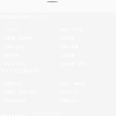
東北福祉大学について
アクセス
学部・大学院
図書館・施設利用
課外活動
お問い合わせ
進路・就職
資料請求
入試情報
大学について
社会連携・研究
サイトをご覧の方へ
受験生の方
地域・一般の方
保護者・保証人の方
在学生の方
高校の先生方
卒業生の方
サイトポリシー