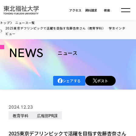
本文へ移動
アクセス
資料請求
検索
トップ
ニュース一覧
2025東京デフリンピックで活躍を目指す佐藤杏奈さん（教育学科） 学生インタ
ビュー
大学について
NEWS
ニュース
学部・大学院
大学についてTOP
大学理念
入試情報
学部・大学院TOP
大学理念
シェアする
ポスト
大学の概要
総合福祉学部
進路・就職
東北福祉大学の想い
入試情報TOP
大学の概要
総合福祉学部
建学の精神・教育の理念
大学の取り組み
共生まちづくり学部
2024.12.23
大学の歩み
入学試験
課外活動
学長室の窓
社会福祉学科
進路・就職 TOP
大学の取り組み
共生まちづくり学部
教育学科
広報部PR課
学生・教職員・卒業生数
情報公開
教育方針
福祉心理学科
教育学部
社会連携・研究
デジタルパンフ
学則
共生まちづくり学科
情報公開
就職状況
国際交流
各種方針
福祉行政学科
課外活動 TOP
教育学部
2025東京デフリンピックで活躍を目指す佐藤杏奈さん
カリキュラム編成ガイドライン