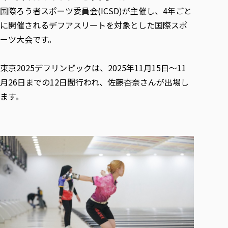
各種社会貢献活動の窓口
学びの特徴
自治体・団体等との主な協定
国際ろう者スポーツ委員会(ICSD)が主催し、4年ごと
教員紹介・業績
伝承講座「311『伝える／備える』次世代塾」
ICT教育
に開催されるデフアスリートを対象とした国際スポ
研究所について
JICA草の根技術協力事業
ーツ大会です。
初年次教育（リエゾンゼミⅠ）
研究者のご紹介
学びのサポート
被災地の子ども支援活動
実学臨床教育（総合福祉学部のみ履修可能）
学びのサポート
東京2025デフリンピックは、2025年11月15日～11
教育実践活動（教育学科学生のみ受講可能）
学費（学部学科）
月26日までの12日間行われ、佐藤杏奈さんが出場し
禅のこころ
授業料減免・奨学金等
ます。
宿舎の紹介
学生生活サポート
学生自主活動支援
社会人学生の育児支援（一時預かり）
学生総合補償制度
スポーツ傷害保険