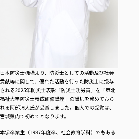
各種社会貢献活動の窓口
学びの特徴
自治体・団体等との主な協定
教員紹介・業績
伝承講座「311『伝える／備える』次世代塾」
ICT教育
研究所について
JICA草の根技術協力事業
初年次教育（リエゾンゼミⅠ）
研究者のご紹介
学びのサポート
被災地の子ども支援活動
実学臨床教育（総合福祉学部のみ履修可能）
学びのサポート
教育実践活動（教育学科学生のみ受講可能）
学費（学部学科）
禅のこころ
授業料減免・奨学金等
宿舎の紹介
日本防災士機構より、防災士としての活動及び社会
学生生活サポート
貢献等に関して、優れた活動を行った防災士に授与
学生自主活動支援
される2025年防災士表彰「防災士功労賞」を「東北
社会人学生の育児支援（一時預かり）
福祉大学防災士養成研修講座」の講師を務めておら
学生総合補償制度
れる阿部清人氏が受賞しました。個人での受賞は、
スポーツ傷害保険
宮城県内で初めてとなります。
本学卒業生（1987年度卒、社会教育学科）でもある