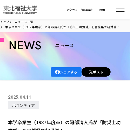
本文へ移動
アクセス
資料請求
検索
トップ
ニュース一覧
本学卒業生（1987年度卒）の阿部清人氏が「防災士功労賞」を宮城県で初受賞！
大学について
NEWS
ニュース
学部・大学院
大学についてTOP
大学理念
入試情報
学部・大学院TOP
シェアする
ポスト
大学理念
大学の概要
総合福祉学部
進路・就職
東北福祉大学の想い
入試情報TOP
大学の概要
総合福祉学部
2025.04.11
建学の精神・教育の理念
大学の取り組み
共生まちづくり学部
大学の歩み
入学試験
ボランティア
課外活動
学長室の窓
社会福祉学科
進路・就職 TOP
大学の取り組み
共生まちづくり学部
学生・教職員・卒業生数
情報公開
教育方針
福祉心理学科
教育学部
社会連携・研究
デジタルパンフ
本学卒業生（1987年度卒）の阿部清人氏が「防災士功
学則
共生まちづくり学科
情報公開
就職状況
国際交流
各種方針
福祉行政学科
課外活動 TOP
教育学部
カリキュラム編成ガイドライン