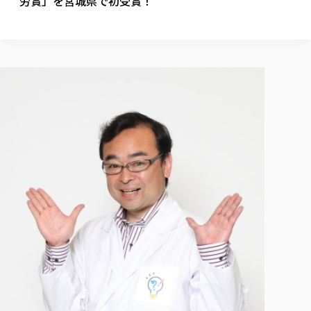
労賞」を宮城県で初受賞！
校歌の歴史
健康科学部
寄附行為
進学相談会
本学のシラバスについて
教育学科
取得可能な資格・免許
校章・マーク・カラー
健康科学部
体育会・運動サークル紹介
社会連携・研究
ガバナンス・コード
国際交流TOP
一般事業主行動計画
産業福祉マネジメント学科
寄附の受け入れ
オープンキャンパス
中期事業計画
保健看護学科
東北福祉大学のキャリアサポート
公的資金等の不正使用の防止に関する基本方針
文化会・文化系サークル紹介
関連法人
交換留学生 Exchange students
事業計画／財務・事業報告
生涯教育・キャリア教育
リハビリテーション学科
社会連携・研究 TOP
情報福祉マネジメント学科
東北福祉大学のキャリアサポート
研究活動における不正行為の防止等に関する対応
教職員募集
採用ご担当者様へ
大学評価
医療経営管理学科
大学指定団体紹介
大学広報誌「TFU Newsletter 東北福祉大学通信」
進路・就職支援
海外留学・研修
役員・評議員一覧
仏教専修科
採用ご担当者様へ
東北福祉大学の研究活動
IR情報
生涯教育・キャリア教育TOP
初年次教育（リエゾンゼミⅠ）について
関連法人
東北福祉大学のキャリア教育
在学生の方
キャンパス案内
東北福祉大学の研究活動
学校教育法施行規則第172条の2に基づく情報公開
センター長の挨拶
外国人在学生
リエゾンゼミ・ナビ（テキスト等）
大学院
在学生の方
東北福祉大学の紀要・リポジトリ
生涯学習・社会人講座
教職課程における情報の公表
求人の受付について
東北福祉大学の研究紹介
卒業生の方
お役立ち情報（リンク集）
取材について
大学院
東北福祉大学の紀要・リポジトリ
資格取得報奨制度について
Prospective Students
学部・学科等設置計画履行状況報告書
単独学内説明会のご案内
共同研究等をご検討の皆様へ
通信教育部
卒業生の方
産学・産学官連携
放射線モニタリング測定結果（国見キャンパス）
月例TFU実学臨床研究セミナー
総合福祉学研究科 社会福祉学専攻 修士課程
東北福祉大学求人・インターンシップ検索サイト（キャリタスU
研究紀要
よくあるご質問
情報公開規程
通信教育部
産学・産学官連携
卒業後のキャリア支援体制
施設利用
学生支援センター国際交流の活動
総合福祉学研究科 社会福祉学専攻 博士課程
教職研究
カリキュラム（学部・大学院）
社会貢献・地域連携活動
特別支援教育研究室
通信制大学院 総合福祉学研究科 社会福祉学専攻 修士課程
在学生による訪問、情報提供へのご協力のお願い
「高齢者のフレイル予防及びデジタルデバイド解消に向けた産官
東北福祉大学のDNA
総合福祉学研究科 福祉心理学専攻 修士課程
東北福祉大学教育・教職センター特別支援教育研究年報一覧
社会貢献・地域連携活動
スタッフ紹介
通信制大学院 総合福祉学研究科 福祉心理学専攻 修士課程
卒業生アンケート
同窓会
高齢者施設特化型モジュラー車いす開発
その他の就学機会
生涯学習・社会人講座
教育学研究科 教育学専攻 修士課程
芹沢銈介美術工芸館年報
TFU教育フォーラム
社会貢献への取り組み
在学生インタビュー
学生参加 × 産学官連携 ～ 「行学一如」の実践
東北福祉大学機関リポジトリ
ニュース一覧
社会貢献・地域連携活動報告書
学びの特徴
学内ポータルシステム
自治体・団体等との主な協定
東北福祉大学オープンアクセス方針
Universal Passport