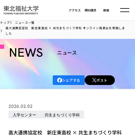
本文へ移動
アクセス
資料請求
検索
トップ
ニュース一覧
高大連携協定校 新庄東高校 × 共生まちづくり学科 オンライン発表会を実施しま
した
大学について
NEWS
ニュース
学部・大学院
大学についてTOP
大学理念
入試情報
学部・大学院TOP
大学理念
シェアする
ポスト
大学の概要
総合福祉学部
進路・就職
東北福祉大学の想い
入試情報TOP
大学の概要
総合福祉学部
建学の精神・教育の理念
大学の取り組み
共生まちづくり学部
2026.02.02
大学の歩み
入学試験
課外活動
学長室の窓
社会福祉学科
進路・就職 TOP
大学の取り組み
共生まちづくり学部
入学センター
共生まちづくり学科
学生・教職員・卒業生数
情報公開
教育方針
福祉心理学科
教育学部
社会連携・研究
デジタルパンフ
学則
共生まちづくり学科
情報公開
就職状況
国際交流
各種方針
福祉行政学科
課外活動 TOP
教育学部
高大連携協定校 新庄東高校 × 共生まちづくり学科
カリキュラム編成ガイドライン