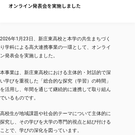
校歌の歴史
健康科学部
寄附行為
オンライン発表会を実施しました
進学相談会
本学のシラバスについて
教育学科
取得可能な資格・免許
校章・マーク・カラー
健康科学部
体育会・運動サークル紹介
社会連携・研究
ガバナンス・コード
国際交流TOP
一般事業主行動計画
産業福祉マネジメント学科
寄附の受け入れ
オープンキャンパス
中期事業計画
保健看護学科
東北福祉大学のキャリアサポート
公的資金等の不正使用の防止に関する基本方針
文化会・文化系サークル紹介
関連法人
交換留学生 Exchange students
事業計画／財務・事業報告
生涯教育・キャリア教育
リハビリテーション学科
社会連携・研究 TOP
情報福祉マネジメント学科
東北福祉大学のキャリアサポート
研究活動における不正行為の防止等に関する対応
教職員募集
2026年1月23日、
新庄東高校と本学の共生まちづく
採用ご担当者様へ
大学評価
医療経営管理学科
大学指定団体紹介
大学広報誌「TFU Newsletter 東北福祉大学通信」
進路・就職支援
海外留学・研修
り学科による高大連携事業の一環
役員・評議員一覧
として、オンライ
仏教専修科
採用ご担当者様へ
東北福祉大学の研究活動
IR情報
生涯教育・キャリア教育TOP
初年次教育（リエゾンゼミⅠ）について
関連法人
東北福祉大学のキャリア教育
在学生の方
ン発表会を実施しました。
キャンパス案内
東北福祉大学の研究活動
学校教育法施行規則第172条の2に基づく情報公開
センター長の挨拶
外国人在学生
リエゾンゼミ・ナビ（テキスト等）
大学院
在学生の方
東北福祉大学の紀要・リポジトリ
生涯学習・社会人講座
教職課程における情報の公表
求人の受付について
東北福祉大学の研究紹介
卒業生の方
お役立ち情報（リンク集）
本事業は、新庄東高校における主体的・
対話的で深
取材について
大学院
東北福祉大学の紀要・リポジトリ
資格取得報奨制度について
Prospective Students
学部・学科等設置計画履行状況報告書
単独学内説明会のご案内
共同研究等をご検討の皆様へ
通信教育部
卒業生の方
い学びを重視した「総合的な探究（学習）の時間」
産学・産学官連携
放射線モニタリング測定結果（国見キャンパス）
月例TFU実学臨床研究セミナー
総合福祉学研究科 社会福祉学専攻 修士課程
東北福祉大学求人・インターンシップ検索サイト（キャリタスU
研究紀要
よくあるご質問
情報公開規程
を活用し、
年間を通じて継続的に連携して取り組ん
通信教育部
産学・産学官連携
卒業後のキャリア支援体制
施設利用
学生支援センター国際交流の活動
総合福祉学研究科 社会福祉学専攻 博士課程
教職研究
カリキュラム（学部・大学院）
社会貢献・地域連携活動
でいるものです。
特別支援教育研究室
通信制大学院 総合福祉学研究科 社会福祉学専攻 修士課程
在学生による訪問、情報提供へのご協力のお願い
「高齢者のフレイル予防及びデジタルデバイド解消に向けた産官
東北福祉大学のDNA
総合福祉学研究科 福祉心理学専攻 修士課程
東北福祉大学教育・教職センター特別支援教育研究年報一覧
社会貢献・地域連携活動
スタッフ紹介
通信制大学院 総合福祉学研究科 福祉心理学専攻 修士課程
卒業生アンケート
同窓会
高齢者施設特化型モジュラー車いす開発
その他の就学機会
生涯学習・社会人講座
高校生が地域課題や社会的テーマについて主体的に
教育学研究科 教育学専攻 修士課程
芹沢銈介美術工芸館年報
TFU教育フォーラム
社会貢献への取り組み
在学生インタビュー
学生参加 × 産学官連携 ～ 「行学一如」の実践
探究し、
その学びを大学の専門的視点と結び付ける
東北福祉大学機関リポジトリ
ニュース一覧
社会貢献・地域連携活動報告書
学びの特徴
学内ポータルシステム
自治体・団体等との主な協定
ことで、
学びの深化を図っています。
東北福祉大学オープンアクセス方針
Universal Passport