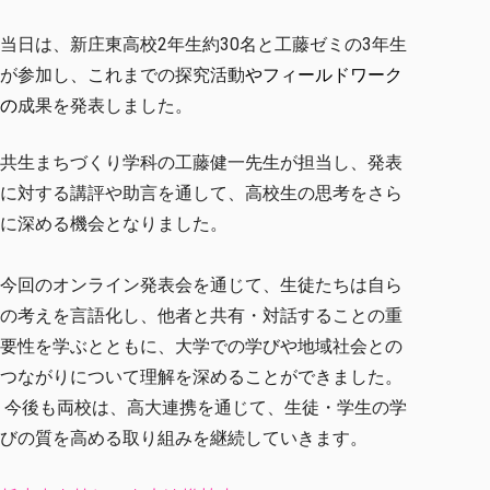
各種社会貢献活動の窓口
学びの特徴
自治体・団体等との主な協定
教員紹介・業績
伝承講座「311『伝える／備える』次世代塾」
当日は、新庄東高校2年生約30名と工藤ゼミの3年生
ICT教育
研究所について
JICA草の根技術協力事業
が参加し、これまでの探究活動
やフィールドワーク
初年次教育（リエゾンゼミⅠ）
研究者のご紹介
学びのサポート
の
成果を発表しました。
被災地の子ども支援活動
実学臨床教育（総合福祉学部のみ履修可能）
学びのサポート
教育実践活動（教育学科学生のみ受講可能）
学費（学部学科）
共生まちづくり学科の工藤健一先生が担当し、
発表
禅のこころ
に対する講評や助言を通して、
高校生の思考をさら
授業料減免・奨学金等
に深める機会となりました。
宿舎の紹介
学生生活サポート
今回のオンライン発表会を通じて、
生徒たちは自ら
学生自主活動支援
の考えを言語化し、他者と共有・
対話することの重
社会人学生の育児支援（一時預かり）
要性を学ぶとともに、
大学での学びや地域社会との
学生総合補償制度
つながりについて理解を深めることが
できました。
スポーツ傷害保険
今後も両校は、高大連携を通じて、生徒・
学生の学
びの質を高める取り組みを継続していきます。