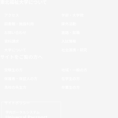
東北福祉大学について
アクセス
学部・大学院
図書館・施設利用
課外活動
お問い合わせ
進路・就職
資料請求
入試情報
大学について
社会連携・研究
サイトをご覧の方へ
受験生の方
地域・一般の方
保護者・保証人の方
在学生の方
高校の先生方
卒業生の方
サイトポリシー
学内ポータルシステム
Universal Passport