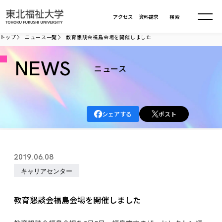
本文へ移動
アクセス
資料請求
検索
トップ
ニュース一覧
教育懇談会福島会場を開催しました
大学について
NEWS
ニュース
学部・大学院
大学についてTOP
シェアする
ポスト
大学理念
入試情報
学部・大学院TOP
大学理念
大学の概要
総合福祉学部
進路・就職
東北福祉大学の想い
入試情報TOP
2019.06.08
大学の概要
総合福祉学部
建学の精神・教育の理念
大学の取り組み
キャリアセンター
共生まちづくり学部
大学の歩み
入学試験
課外活動
学長室の窓
社会福祉学科
進路・就職 TOP
大学の取り組み
共生まちづくり学部
学生・教職員・卒業生数
情報公開
教育方針
福祉心理学科
教育懇談会福島会場を開催しました
教育学部
社会連携・研究
デジタルパンフ
学則
共生まちづくり学科
情報公開
就職状況
国際交流
各種方針
福祉行政学科
課外活動 TOP
教育学部
カリキュラム編成ガイドライン