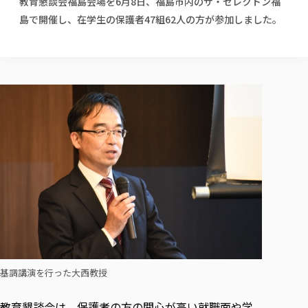
教育懇談会福島会場を6月8日、福島市内のザ・セレクトン福
校歌の歴史
健康科学部
寄附行為
進学相談会
本学のシラバスについて
教育学科
島で開催し、在学生の保護者47組62人の方が参加しました。
取得可能な資格・免許
校章・マーク・カラー
健康科学部
体育会・運動サークル紹介
社会連携・研究
ガバナンス・コード
国際交流TOP
一般事業主行動計画
産業福祉マネジメント学科
寄附の受け入れ
オープンキャンパス
中期事業計画
保健看護学科
東北福祉大学のキャリアサポート
公的資金等の不正使用の防止に関する基本方針
文化会・文化系サークル紹介
関連法人
交換留学生 Exchange students
事業計画／財務・事業報告
生涯教育・キャリア教育
リハビリテーション学科
社会連携・研究 TOP
情報福祉マネジメント学科
東北福祉大学のキャリアサポート
研究活動における不正行為の防止等に関する対応
教職員募集
採用ご担当者様へ
大学評価
医療経営管理学科
大学指定団体紹介
大学広報誌「TFU Newsletter 東北福祉大学通信」
進路・就職支援
海外留学・研修
役員・評議員一覧
仏教専修科
採用ご担当者様へ
東北福祉大学の研究活動
IR情報
生涯教育・キャリア教育TOP
初年次教育（リエゾンゼミⅠ）について
関連法人
東北福祉大学のキャリア教育
在学生の方
キャンパス案内
東北福祉大学の研究活動
学校教育法施行規則第172条の2に基づく情報公開
センター長の挨拶
外国人在学生
リエゾンゼミ・ナビ（テキスト等）
大学院
在学生の方
東北福祉大学の紀要・リポジトリ
生涯学習・社会人講座
教職課程における情報の公表
求人の受付について
東北福祉大学の研究紹介
卒業生の方
お役立ち情報（リンク集）
取材について
大学院
東北福祉大学の紀要・リポジトリ
資格取得報奨制度について
Prospective Students
学部・学科等設置計画履行状況報告書
単独学内説明会のご案内
共同研究等をご検討の皆様へ
通信教育部
卒業生の方
産学・産学官連携
放射線モニタリング測定結果（国見キャンパス）
月例TFU実学臨床研究セミナー
総合福祉学研究科 社会福祉学専攻 修士課程
東北福祉大学求人・インターンシップ検索サイト（キャリタスU
研究紀要
よくあるご質問
情報公開規程
通信教育部
産学・産学官連携
卒業後のキャリア支援体制
施設利用
学生支援センター国際交流の活動
総合福祉学研究科 社会福祉学専攻 博士課程
教職研究
カリキュラム（学部・大学院）
社会貢献・地域連携活動
特別支援教育研究室
通信制大学院 総合福祉学研究科 社会福祉学専攻 修士課程
在学生による訪問、情報提供へのご協力のお願い
「高齢者のフレイル予防及びデジタルデバイド解消に向けた産官
東北福祉大学のDNA
総合福祉学研究科 福祉心理学専攻 修士課程
東北福祉大学教育・教職センター特別支援教育研究年報一覧
社会貢献・地域連携活動
スタッフ紹介
通信制大学院 総合福祉学研究科 福祉心理学専攻 修士課程
卒業生アンケート
同窓会
高齢者施設特化型モジュラー車いす開発
その他の就学機会
生涯学習・社会人講座
教育学研究科 教育学専攻 修士課程
芹沢銈介美術工芸館年報
TFU教育フォーラム
社会貢献への取り組み
在学生インタビュー
基調講演を行った大西教授
学生参加 × 産学官連携 ～ 「行学一如」の実践
東北福祉大学機関リポジトリ
ニュース一覧
社会貢献・地域連携活動報告書
学びの特徴
学内ポータルシステム
自治体・団体等との主な協定
東北福祉大学オープンアクセス方針
教育懇談会は、保護者の方の関心が高い就職面や学
Universal Passport