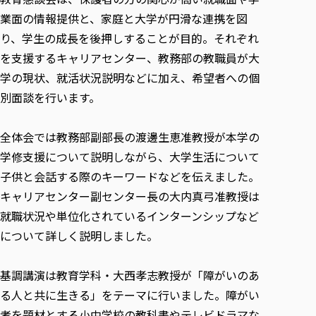
各種社会貢献活動の窓口
学びの特徴
自治体・団体等との主な協定
業面の情報提供と、家庭と大学が円滑な連携を図
教員紹介・業績
伝承講座「311『伝える／備える』次世代塾」
ICT教育
研究所について
り、学生の成長を後押しすることが目的。それぞれ
JICA草の根技術協力事業
初年次教育（リエゾンゼミⅠ）
研究者のご紹介
学びのサポート
を支援するキャリアセンター、教務部の教職員が大
被災地の子ども支援活動
実学臨床教育（総合福祉学部のみ履修可能）
学の現状、就活状況説明などに加え、希望者への個
学びのサポート
別面談を行います。
教育実践活動（教育学科学生のみ受講可能）
学費（学部学科）
禅のこころ
授業料減免・奨学金等
全体会では教務部副部長の渡邊生恵准教授が本学の
宿舎の紹介
学修支援について説明しながら、大学生活について
学生生活サポート
子供と会話する際のキーワードなどを伝えました。
学生自主活動支援
キャリアセンター副センター長の大内真弓准教授は
社会人学生の育児支援（一時預かり）
就職状況や単位化されているインターンシップなど
について詳しく説明しました。
学生総合補償制度
スポーツ傷害保険
基調講演は教育学科・大西孝志教授が「障がいのあ
る人と共に生きる」をテーマに行いました。障がい
者を題材とする小中学校の教科書やテレビドラマな