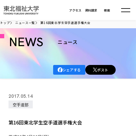
本文へ移動
アクセス
資料請求
検索
トップ
ニュース一覧
第16回東北学生空手道選手権大会
大学について
NEWS
ニュース
学部・大学院
大学についてTOP
シェアする
ポスト
大学理念
入試情報
学部・大学院TOP
大学理念
大学の概要
総合福祉学部
進路・就職
東北福祉大学の想い
入試情報TOP
2017.05.14
大学の概要
総合福祉学部
建学の精神・教育の理念
大学の取り組み
空手道部
共生まちづくり学部
大学の歩み
入学試験
課外活動
学長室の窓
社会福祉学科
進路・就職 TOP
大学の取り組み
共生まちづくり学部
学生・教職員・卒業生数
情報公開
教育方針
福祉心理学科
第16回東北学生空手道選手権大会
教育学部
社会連携・研究
デジタルパンフ
学則
共生まちづくり学科
情報公開
就職状況
国際交流
各種方針
福祉行政学科
課外活動 TOP
教育学部
カリキュラム編成ガイドライン