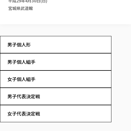
平成29年4月30日(日)
校歌の歴史
健康科学部
寄附行為
進学相談会
本学のシラバスについて
教育学科
宮城県武道館
取得可能な資格・免許
校章・マーク・カラー
健康科学部
体育会・運動サークル紹介
社会連携・研究
ガバナンス・コード
国際交流TOP
一般事業主行動計画
産業福祉マネジメント学科
寄附の受け入れ
オープンキャンパス
中期事業計画
保健看護学科
東北福祉大学のキャリアサポート
公的資金等の不正使用の防止に関する基本方針
文化会・文化系サークル紹介
関連法人
交換留学生 Exchange students
事業計画／財務・事業報告
生涯教育・キャリア教育
リハビリテーション学科
社会連携・研究 TOP
情報福祉マネジメント学科
東北福祉大学のキャリアサポート
研究活動における不正行為の防止等に関する対応
教職員募集
採用ご担当者様へ
大学評価
医療経営管理学科
大学指定団体紹介
大学広報誌「TFU Newsletter 東北福祉大学通信」
男子個人形
進路・就職支援
海外留学・研修
役員・評議員一覧
仏教専修科
採用ご担当者様へ
東北福祉大学の研究活動
IR情報
生涯教育・キャリア教育TOP
初年次教育（リエゾンゼミⅠ）について
関連法人
東北福祉大学のキャリア教育
在学生の方
キャンパス案内
東北福祉大学の研究活動
学校教育法施行規則第172条の2に基づく情報公開
センター長の挨拶
外国人在学生
男子個人組手
リエゾンゼミ・ナビ（テキスト等）
大学院
在学生の方
東北福祉大学の紀要・リポジトリ
生涯学習・社会人講座
教職課程における情報の公表
求人の受付について
東北福祉大学の研究紹介
卒業生の方
お役立ち情報（リンク集）
取材について
大学院
東北福祉大学の紀要・リポジトリ
資格取得報奨制度について
Prospective Students
学部・学科等設置計画履行状況報告書
単独学内説明会のご案内
共同研究等をご検討の皆様へ
通信教育部
女子個人組手
卒業生の方
産学・産学官連携
放射線モニタリング測定結果（国見キャンパス）
月例TFU実学臨床研究セミナー
総合福祉学研究科 社会福祉学専攻 修士課程
東北福祉大学求人・インターンシップ検索サイト（キャリタスU
研究紀要
よくあるご質問
情報公開規程
通信教育部
産学・産学官連携
卒業後のキャリア支援体制
施設利用
学生支援センター国際交流の活動
総合福祉学研究科 社会福祉学専攻 博士課程
教職研究
カリキュラム（学部・大学院）
社会貢献・地域連携活動
男子代表決定戦
特別支援教育研究室
通信制大学院 総合福祉学研究科 社会福祉学専攻 修士課程
在学生による訪問、情報提供へのご協力のお願い
「高齢者のフレイル予防及びデジタルデバイド解消に向けた産官
東北福祉大学のDNA
総合福祉学研究科 福祉心理学専攻 修士課程
東北福祉大学教育・教職センター特別支援教育研究年報一覧
社会貢献・地域連携活動
スタッフ紹介
通信制大学院 総合福祉学研究科 福祉心理学専攻 修士課程
卒業生アンケート
同窓会
高齢者施設特化型モジュラー車いす開発
その他の就学機会
生涯学習・社会人講座
教育学研究科 教育学専攻 修士課程
芹沢銈介美術工芸館年報
TFU教育フォーラム
女子代表決定戦
社会貢献への取り組み
在学生インタビュー
学生参加 × 産学官連携 ～ 「行学一如」の実践
東北福祉大学機関リポジトリ
ニュース一覧
社会貢献・地域連携活動報告書
学びの特徴
学内ポータルシステム
自治体・団体等との主な協定
東北福祉大学オープンアクセス方針
Universal Passport