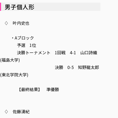
各種社会貢献活動の窓口
学びの特徴
自治体・団体等との主な協定
男子個人形
教員紹介・業績
伝承講座「311『伝える／備える』次世代塾」
ICT教育
研究所について
JICA草の根技術協力事業
初年次教育（リエゾンゼミⅠ）
研究者のご紹介
学びのサポート
♢ 叶内史也
被災地の子ども支援活動
実学臨床教育（総合福祉学部のみ履修可能）
学びのサポート
教育実践活動（教育学科学生のみ受講可能）
・Aブロック
学費（学部学科）
禅のこころ
予選 1位
授業料減免・奨学金等
決勝トーナメント 1回戦 4-1 山口詩織
宿舎の紹介
(福島大学)
学生生活サポート
決勝 0-5 知野龍太郎
学生自主活動支援
(東北学院大学)
社会人学生の育児支援（一時預かり）
学生総合補償制度
【最終結果】 準優勝
スポーツ傷害保険
♢ 佐藤湧紀