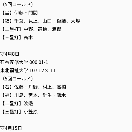
（5回コールド）
【宮】伊藤‐門間
【福】千葉、見上、山口‐後藤、大塚
【二塁打】中野、高橋、渡邉
【三塁打】高木
▽4月8日
石巻専修大学 000 01-1
東北福祉大学 107 12×-11
（5回コールド）
【石】佐藤‐丹野、村上、高橋
【福】川島、宮本、針生‐鈴木
【二塁打】渡邉
【三塁打】小笠原
▽4月15日