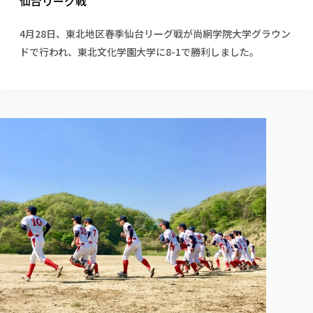
仙台リーグ戦
校歌の歴史
健康科学部
寄附行為
進学相談会
本学のシラバスについて
教育学科
取得可能な資格・免許
校章・マーク・カラー
健康科学部
体育会・運動サークル紹介
社会連携・研究
ガバナンス・コード
国際交流TOP
4月28日、東北地区春季仙台リーグ戦が尚絅学院大学グラウン
一般事業主行動計画
産業福祉マネジメント学科
寄附の受け入れ
オープンキャンパス
ドで行われ、東北文化学園大学に8-1で勝利しました。
中期事業計画
保健看護学科
東北福祉大学のキャリアサポート
公的資金等の不正使用の防止に関する基本方針
文化会・文化系サークル紹介
関連法人
交換留学生 Exchange students
事業計画／財務・事業報告
生涯教育・キャリア教育
リハビリテーション学科
社会連携・研究 TOP
情報福祉マネジメント学科
東北福祉大学のキャリアサポート
研究活動における不正行為の防止等に関する対応
教職員募集
採用ご担当者様へ
大学評価
医療経営管理学科
大学指定団体紹介
大学広報誌「TFU Newsletter 東北福祉大学通信」
進路・就職支援
海外留学・研修
役員・評議員一覧
仏教専修科
採用ご担当者様へ
東北福祉大学の研究活動
IR情報
生涯教育・キャリア教育TOP
初年次教育（リエゾンゼミⅠ）について
関連法人
東北福祉大学のキャリア教育
在学生の方
キャンパス案内
東北福祉大学の研究活動
学校教育法施行規則第172条の2に基づく情報公開
センター長の挨拶
外国人在学生
リエゾンゼミ・ナビ（テキスト等）
大学院
在学生の方
東北福祉大学の紀要・リポジトリ
生涯学習・社会人講座
教職課程における情報の公表
求人の受付について
東北福祉大学の研究紹介
卒業生の方
お役立ち情報（リンク集）
取材について
大学院
東北福祉大学の紀要・リポジトリ
資格取得報奨制度について
Prospective Students
学部・学科等設置計画履行状況報告書
単独学内説明会のご案内
共同研究等をご検討の皆様へ
通信教育部
卒業生の方
産学・産学官連携
放射線モニタリング測定結果（国見キャンパス）
月例TFU実学臨床研究セミナー
総合福祉学研究科 社会福祉学専攻 修士課程
東北福祉大学求人・インターンシップ検索サイト（キャリタスU
研究紀要
よくあるご質問
情報公開規程
通信教育部
産学・産学官連携
卒業後のキャリア支援体制
施設利用
学生支援センター国際交流の活動
総合福祉学研究科 社会福祉学専攻 博士課程
教職研究
カリキュラム（学部・大学院）
社会貢献・地域連携活動
特別支援教育研究室
通信制大学院 総合福祉学研究科 社会福祉学専攻 修士課程
在学生による訪問、情報提供へのご協力のお願い
「高齢者のフレイル予防及びデジタルデバイド解消に向けた産官
東北福祉大学のDNA
総合福祉学研究科 福祉心理学専攻 修士課程
東北福祉大学教育・教職センター特別支援教育研究年報一覧
社会貢献・地域連携活動
スタッフ紹介
通信制大学院 総合福祉学研究科 福祉心理学専攻 修士課程
卒業生アンケート
同窓会
高齢者施設特化型モジュラー車いす開発
その他の就学機会
生涯学習・社会人講座
教育学研究科 教育学専攻 修士課程
芹沢銈介美術工芸館年報
TFU教育フォーラム
社会貢献への取り組み
在学生インタビュー
学生参加 × 産学官連携 ～ 「行学一如」の実践
東北福祉大学機関リポジトリ
ニュース一覧
社会貢献・地域連携活動報告書
学びの特徴
学内ポータルシステム
自治体・団体等との主な協定
東北福祉大学オープンアクセス方針
Universal Passport