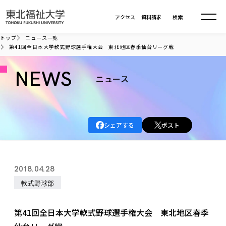
本文へ移動
アクセス
資料請求
検索
トップ
ニュース一覧
第41回全日本大学軟式野球選手権大会 東北地区春季仙台リーグ戦
大学について
NEWS
ニュース
学部・大学院
大学についてTOP
大学理念
入試情報
学部・大学院TOP
シェアする
ポスト
大学理念
大学の概要
総合福祉学部
進路・就職
東北福祉大学の想い
入試情報TOP
大学の概要
総合福祉学部
2018.04.28
建学の精神・教育の理念
大学の取り組み
共生まちづくり学部
大学の歩み
入学試験
軟式野球部
課外活動
学長室の窓
社会福祉学科
進路・就職 TOP
大学の取り組み
共生まちづくり学部
学生・教職員・卒業生数
情報公開
教育方針
福祉心理学科
教育学部
社会連携・研究
デジタルパンフ
第41回全日本大学軟式野球選手権大会 東北地区春季
学則
共生まちづくり学科
情報公開
就職状況
国際交流
各種方針
福祉行政学科
課外活動 TOP
教育学部
カリキュラム編成ガイドライン