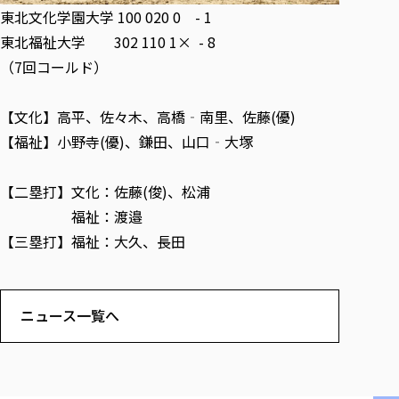
各種社会貢献活動の窓口
学びの特徴
自治体・団体等との主な協定
東北文化学園大学 100 020 0 - 1
教員紹介・業績
伝承講座「311『伝える／備える』次世代塾」
ICT教育
東北福祉大学 302 110 1× - 8
研究所について
JICA草の根技術協力事業
（7回コールド）
初年次教育（リエゾンゼミⅠ）
研究者のご紹介
学びのサポート
被災地の子ども支援活動
実学臨床教育（総合福祉学部のみ履修可能）
学びのサポート
【文化】高平、佐々木、高橋‐南里、佐藤(優)
教育実践活動（教育学科学生のみ受講可能）
学費（学部学科）
【福祉】小野寺(優)、鎌田、山口‐大塚
禅のこころ
授業料減免・奨学金等
宿舎の紹介
【二塁打】文化：佐藤(俊)、松浦
学生生活サポート
福祉：渡邉
【三塁打】福祉：大久、長田
学生自主活動支援
社会人学生の育児支援（一時預かり）
学生総合補償制度
ニュース一覧へ
スポーツ傷害保険