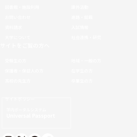
図書館・施設利用
課外活動
お問い合わせ
進路・就職
資料請求
入試情報
大学について
社会連携・研究
サイトをご覧の方へ
受験生の方
地域・一般の方
保護者・保証人の方
在学生の方
高校の先生方
卒業生の方
サイトポリシー
学内ポータルシステム
Universal Passport