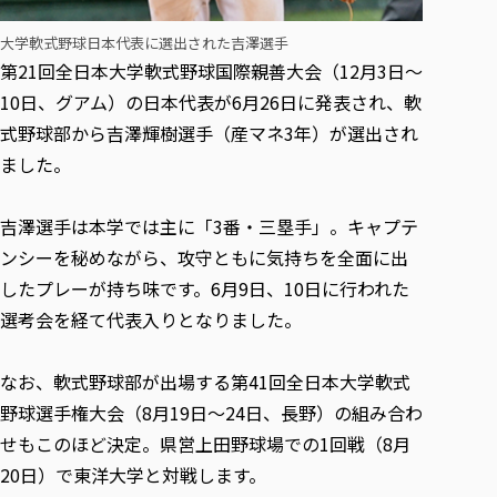
各種社会貢献活動の窓口
学びの特徴
自治体・団体等との主な協定
教員紹介・業績
伝承講座「311『伝える／備える』次世代塾」
大学軟式野球日本代表に選出された吉澤選手
ICT教育
研究所について
第21回全日本大学軟式野球国際親善大会（12月3日〜
JICA草の根技術協力事業
初年次教育（リエゾンゼミⅠ）
研究者のご紹介
学びのサポート
10日、グアム）の日本代表が6月26日に発表され、軟
被災地の子ども支援活動
実学臨床教育（総合福祉学部のみ履修可能）
学びのサポート
式野球部から吉澤輝樹選手（産マネ3年）が選出され
教育実践活動（教育学科学生のみ受講可能）
ました。
学費（学部学科）
禅のこころ
授業料減免・奨学金等
吉澤選手は本学では主に「3番・三塁手」。キャプテ
宿舎の紹介
ンシーを秘めながら、攻守ともに気持ちを全面に出
学生生活サポート
したプレーが持ち味です。6月9日、10日に行われた
学生自主活動支援
選考会を経て代表入りとなりました。
社会人学生の育児支援（一時預かり）
学生総合補償制度
なお、軟式野球部が出場する第41回全日本大学軟式
スポーツ傷害保険
野球選手権大会（8月19日〜24日、長野）の組み合わ
せもこのほど決定。県営上田野球場での1回戦（8月
20日）で東洋大学と対戦します。