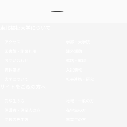
東北福祉大学について
アクセス
学部・大学院
図書館・施設利用
課外活動
お問い合わせ
進路・就職
資料請求
入試情報
大学について
社会連携・研究
サイトをご覧の方へ
受験生の方
地域・一般の方
保護者・保証人の方
在学生の方
高校の先生方
卒業生の方