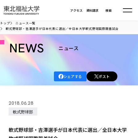
本文へ移動
アクセス
資料請求
検索
トップ
ニュース一覧
軟式野球部・吉澤選手が日本代表に選出／全日本大学軟式野球国際親善試合
大学について
NEWS
ニュース
学部・大学院
大学についてTOP
大学理念
入試情報
学部・大学院TOP
シェアする
ポスト
大学理念
大学の概要
総合福祉学部
進路・就職
東北福祉大学の想い
入試情報TOP
大学の概要
総合福祉学部
2018.06.28
建学の精神・教育の理念
大学の取り組み
共生まちづくり学部
大学の歩み
入学試験
軟式野球部
課外活動
学長室の窓
社会福祉学科
進路・就職 TOP
大学の取り組み
共生まちづくり学部
学生・教職員・卒業生数
情報公開
教育方針
福祉心理学科
教育学部
社会連携・研究
デジタルパンフ
軟式野球部・吉澤選手が日本代表に選出／全日本大学
学則
共生まちづくり学科
情報公開
就職状況
国際交流
各種方針
福祉行政学科
課外活動 TOP
教育学部
カリキュラム編成ガイドライン