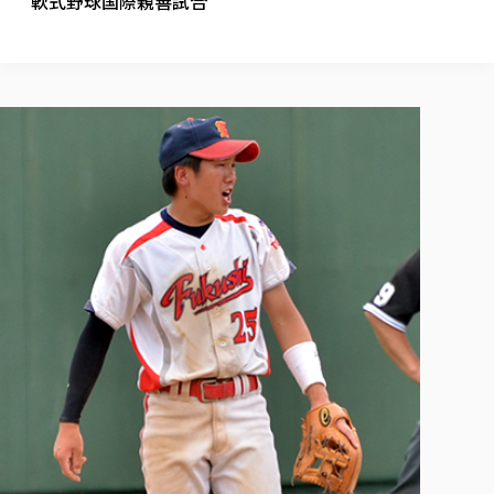
軟式野球国際親善試合
校歌の歴史
健康科学部
寄附行為
進学相談会
本学のシラバスについて
教育学科
取得可能な資格・免許
校章・マーク・カラー
健康科学部
体育会・運動サークル紹介
社会連携・研究
ガバナンス・コード
国際交流TOP
一般事業主行動計画
産業福祉マネジメント学科
寄附の受け入れ
オープンキャンパス
中期事業計画
保健看護学科
東北福祉大学のキャリアサポート
公的資金等の不正使用の防止に関する基本方針
文化会・文化系サークル紹介
関連法人
交換留学生 Exchange students
事業計画／財務・事業報告
生涯教育・キャリア教育
リハビリテーション学科
社会連携・研究 TOP
情報福祉マネジメント学科
東北福祉大学のキャリアサポート
研究活動における不正行為の防止等に関する対応
教職員募集
採用ご担当者様へ
大学評価
医療経営管理学科
大学指定団体紹介
大学広報誌「TFU Newsletter 東北福祉大学通信」
進路・就職支援
海外留学・研修
役員・評議員一覧
仏教専修科
採用ご担当者様へ
東北福祉大学の研究活動
IR情報
生涯教育・キャリア教育TOP
初年次教育（リエゾンゼミⅠ）について
関連法人
東北福祉大学のキャリア教育
在学生の方
キャンパス案内
東北福祉大学の研究活動
学校教育法施行規則第172条の2に基づく情報公開
センター長の挨拶
外国人在学生
リエゾンゼミ・ナビ（テキスト等）
大学院
在学生の方
東北福祉大学の紀要・リポジトリ
生涯学習・社会人講座
教職課程における情報の公表
求人の受付について
東北福祉大学の研究紹介
卒業生の方
お役立ち情報（リンク集）
取材について
大学院
東北福祉大学の紀要・リポジトリ
資格取得報奨制度について
Prospective Students
学部・学科等設置計画履行状況報告書
単独学内説明会のご案内
共同研究等をご検討の皆様へ
通信教育部
卒業生の方
産学・産学官連携
放射線モニタリング測定結果（国見キャンパス）
月例TFU実学臨床研究セミナー
総合福祉学研究科 社会福祉学専攻 修士課程
東北福祉大学求人・インターンシップ検索サイト（キャリタスU
研究紀要
よくあるご質問
情報公開規程
通信教育部
産学・産学官連携
卒業後のキャリア支援体制
施設利用
学生支援センター国際交流の活動
総合福祉学研究科 社会福祉学専攻 博士課程
教職研究
カリキュラム（学部・大学院）
社会貢献・地域連携活動
特別支援教育研究室
通信制大学院 総合福祉学研究科 社会福祉学専攻 修士課程
在学生による訪問、情報提供へのご協力のお願い
「高齢者のフレイル予防及びデジタルデバイド解消に向けた産官
東北福祉大学のDNA
総合福祉学研究科 福祉心理学専攻 修士課程
東北福祉大学教育・教職センター特別支援教育研究年報一覧
社会貢献・地域連携活動
スタッフ紹介
通信制大学院 総合福祉学研究科 福祉心理学専攻 修士課程
卒業生アンケート
同窓会
高齢者施設特化型モジュラー車いす開発
その他の就学機会
生涯学習・社会人講座
教育学研究科 教育学専攻 修士課程
芹沢銈介美術工芸館年報
TFU教育フォーラム
社会貢献への取り組み
在学生インタビュー
学生参加 × 産学官連携 ～ 「行学一如」の実践
東北福祉大学機関リポジトリ
ニュース一覧
社会貢献・地域連携活動報告書
学びの特徴
学内ポータルシステム
自治体・団体等との主な協定
東北福祉大学オープンアクセス方針
Universal Passport