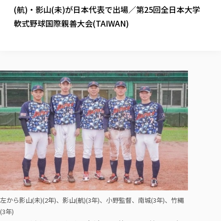
校歌の歴史
健康科学部
寄附行為
(航)・影山(未)が日本代表で出場／第25回全日本大学
進学相談会
本学のシラバスについて
教育学科
取得可能な資格・免許
校章・マーク・カラー
健康科学部
体育会・運動サークル紹介
社会連携・研究
ガバナンス・コード
軟式野球国際親善大会(TAIWAN)
国際交流TOP
一般事業主行動計画
産業福祉マネジメント学科
寄附の受け入れ
オープンキャンパス
中期事業計画
保健看護学科
東北福祉大学のキャリアサポート
公的資金等の不正使用の防止に関する基本方針
文化会・文化系サークル紹介
関連法人
交換留学生 Exchange students
事業計画／財務・事業報告
生涯教育・キャリア教育
リハビリテーション学科
社会連携・研究 TOP
情報福祉マネジメント学科
東北福祉大学のキャリアサポート
研究活動における不正行為の防止等に関する対応
教職員募集
採用ご担当者様へ
大学評価
医療経営管理学科
大学指定団体紹介
大学広報誌「TFU Newsletter 東北福祉大学通信」
進路・就職支援
海外留学・研修
役員・評議員一覧
仏教専修科
採用ご担当者様へ
東北福祉大学の研究活動
IR情報
生涯教育・キャリア教育TOP
初年次教育（リエゾンゼミⅠ）について
関連法人
東北福祉大学のキャリア教育
在学生の方
キャンパス案内
東北福祉大学の研究活動
学校教育法施行規則第172条の2に基づく情報公開
センター長の挨拶
外国人在学生
リエゾンゼミ・ナビ（テキスト等）
大学院
在学生の方
東北福祉大学の紀要・リポジトリ
生涯学習・社会人講座
教職課程における情報の公表
求人の受付について
東北福祉大学の研究紹介
卒業生の方
お役立ち情報（リンク集）
取材について
大学院
東北福祉大学の紀要・リポジトリ
資格取得報奨制度について
Prospective Students
学部・学科等設置計画履行状況報告書
単独学内説明会のご案内
共同研究等をご検討の皆様へ
通信教育部
卒業生の方
産学・産学官連携
放射線モニタリング測定結果（国見キャンパス）
月例TFU実学臨床研究セミナー
総合福祉学研究科 社会福祉学専攻 修士課程
東北福祉大学求人・インターンシップ検索サイト（キャリタスU
研究紀要
よくあるご質問
情報公開規程
通信教育部
産学・産学官連携
卒業後のキャリア支援体制
施設利用
学生支援センター国際交流の活動
総合福祉学研究科 社会福祉学専攻 博士課程
教職研究
カリキュラム（学部・大学院）
社会貢献・地域連携活動
特別支援教育研究室
通信制大学院 総合福祉学研究科 社会福祉学専攻 修士課程
在学生による訪問、情報提供へのご協力のお願い
「高齢者のフレイル予防及びデジタルデバイド解消に向けた産官
東北福祉大学のDNA
総合福祉学研究科 福祉心理学専攻 修士課程
東北福祉大学教育・教職センター特別支援教育研究年報一覧
社会貢献・地域連携活動
スタッフ紹介
通信制大学院 総合福祉学研究科 福祉心理学専攻 修士課程
卒業生アンケート
同窓会
高齢者施設特化型モジュラー車いす開発
その他の就学機会
生涯学習・社会人講座
教育学研究科 教育学専攻 修士課程
芹沢銈介美術工芸館年報
TFU教育フォーラム
社会貢献への取り組み
在学生インタビュー
学生参加 × 産学官連携 ～ 「行学一如」の実践
左から影山(未)(2年)、影山(航)(3年)、小野監督、南城(3年)、竹縄
東北福祉大学機関リポジトリ
ニュース一覧
社会貢献・地域連携活動報告書
学びの特徴
学内ポータルシステム
自治体・団体等との主な協定
(3年)
東北福祉大学オープンアクセス方針
Universal Passport