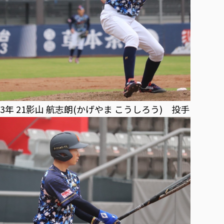
3年 21影山 航志朗(かげやま こうしろう) 投手