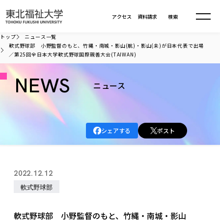
本文へ移動
アクセス
資料請求
検索
トップ
ニュース一覧
軟式野球部 小野監督のもと、竹縄・南城・影山(航)・影山(未)が日本代表で出場
／第25回全日本大学軟式野球国際親善大会(TAIWAN)
大学について
NEWS
ニュース
学部・大学院
大学についてTOP
大学理念
入試情報
学部・大学院TOP
大学理念
シェアする
ポスト
大学の概要
総合福祉学部
進路・就職
東北福祉大学の想い
入試情報TOP
大学の概要
総合福祉学部
建学の精神・教育の理念
大学の取り組み
共生まちづくり学部
2022.12.12
大学の歩み
入学試験
課外活動
学長室の窓
社会福祉学科
進路・就職 TOP
大学の取り組み
共生まちづくり学部
軟式野球部
学生・教職員・卒業生数
情報公開
教育方針
福祉心理学科
教育学部
社会連携・研究
デジタルパンフ
学則
共生まちづくり学科
情報公開
就職状況
国際交流
各種方針
福祉行政学科
課外活動 TOP
教育学部
軟式野球部 小野監督のもと、竹縄・南城・影山
カリキュラム編成ガイドライン