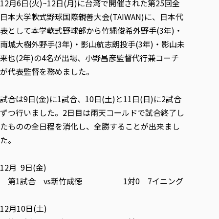
12月6日(火)~12日(月)に台湾で開催された第25回全
各種社会貢献活動の窓口
学びの特徴
自治体・団体等との主な協定
教員紹介・業績
日本大学軟式野球国際親善大会(TAIWAN)に、日本代
伝承講座「311『伝える／備える』次世代塾」
ICT教育
研究所について
表として本学軟式野球部から竹縄俊希外野手(3年)・
JICA草の根技術協力事業
初年次教育（リエゾンゼミⅠ）
研究者のご紹介
学びのサポート
南城大樹外野手(3年)・影山航志朗投手(3年)・影山未
被災地の子ども支援活動
実学臨床教育（総合福祉学部のみ履修可能）
学びのサポート
来也(2年)の4名が出場、小野昌彦監督代行兼コーチ
教育実践活動（教育学科学生のみ受講可能）
が代表監督を務めました。
学費（学部学科）
禅のこころ
授業料減免・奨学金等
試合は9日(金)に1試合、10日(土)と11日(日)に2試合
宿舎の紹介
ずつ行いました。2日目は雨天コールドで試合終了し
学生生活サポート
たものの全日程を消化し、全勝することが出来まし
学生自主活動支援
た。
社会人学生の育児支援（一時預かり）
学生総合補償制度
12月 9日(金)
スポーツ傷害保険
第1試合 vs新竹成徳 1対0 7イニング
12月10日(土)