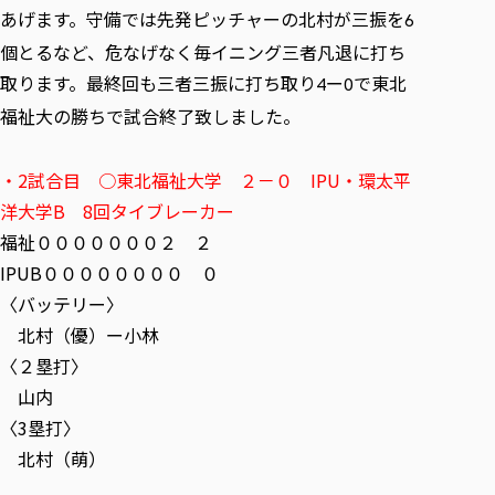
あげます。守備では先発ピッチャーの北村が三振を
6
個とるなど、危なげなく毎イニング三者凡退に打ち
取ります。最終回も三者三振に打ち取り
ー
で東北
4
0
福祉大の勝ちで試合終了致しました。
・2試合目 ○東北福祉大学 ２－０ IPU・環太平
洋大学B 8回タイブレーカー
福祉０００００００２ ２
IPUB００００００００ ０
〈バッテリー〉
北村（優）ー小林
〈２塁打〉
山内
〈3塁打〉
北村（萌）