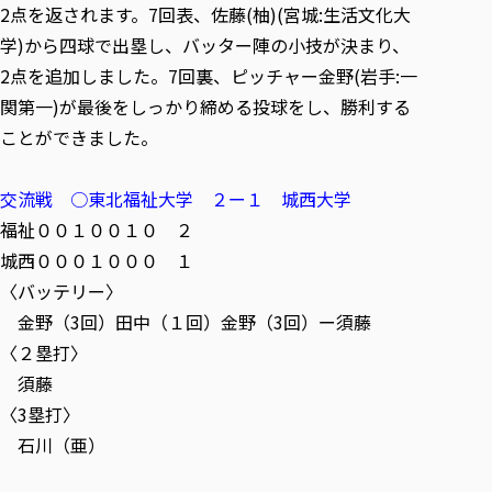
2点を返されます。7回表、佐藤(柚)(宮城:生活文化大
学)から四球で出塁し、バッター陣の小技が決まり、
2点を追加しました。7回裏、ピッチャー金野(岩手:一
関第一)が最後をしっかり締める投球をし、勝利する
ことができました。
交流戦 ○東北福祉大学 ２ー１ 城西大学
福祉００１００１０ ２
城西０００１０００ １
〈バッテリー〉
金野（3回）田中（１回）金野（3回）ー須藤
〈２塁打〉
須藤
〈3塁打〉
石川（亜）