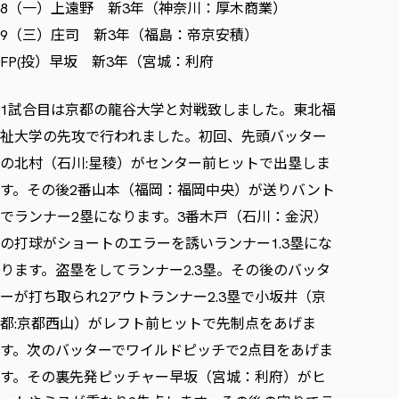
（一）上遠野 新
年（神奈川：厚木商業）
8
3
（三）庄司 新
年（福島：帝京安積）
9
3
投）早坂 新
年（宮城：利府
FP(
3
試合目は京都の龍谷大学と対戦致しました。東北福
1
祉大学の先攻で行われました。
初回、先頭バッター
の北村（石川
星稜）がセンター前ヒットで出塁しま
:
す。その後
番山本（福岡：福岡中央）が送りバント
2
でランナー
塁になります。
番木戸（石川：金沢）
2
3
の打球がショートのエラーを誘いランナー
塁にな
1.3
ります。盗塁をしてランナー
塁。その後のバッタ
2.3
ーが打ち取られ
アウトランナー
塁で小坂井（京
2
2.3
都
京都西山）がレフト前ヒットで先制点をあげま
:
す。次のバッターでワイルドピッチで
点目をあげま
2
す。その裏先発ピッチャー早坂（宮城：利府）がヒ