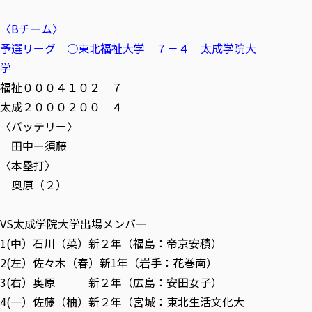
〈Bチーム〉
予選リーグ ○東北福祉大学 ７－４ 太成学院大
学
福祉０００４１０２ ７
太成２０００２００ ４
〈バッテリー〉
田中ー須藤
〈本塁打〉
奥原（２）
VS太成学院大学出場メンバー
1(中）石川（菜）新２年（福島：帝京安積）
2(左）佐々木（春）新1年（岩手：花巻南）
3(右）奥原 新２年（広島：安田女子）
4(一）佐藤（柚）新２年（宮城：東北生活文化大