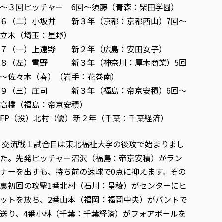
～３回ピッチャー 6回～須藤（青森：柴田学園）
６（二）小坂井 新３年（京都：京都西山）7回～
立木（埼玉：星野）
７（一）上遠野 新２年（広島：安田女子）
８（左）雪野 新３年（神奈川：厚木商業）5回
～佐々木（春）（岩手：花巻南）
９（三）庄司 新３年（福島：帝京安積）6回～
高橋（福島：帝京安積）
FP（投）北村（優）新２年（千葉：千葉経済）
交流戦１試合目は東北福祉大学の後攻で始まりまし
た。先発ピッチャー沼沢（福島：帝京安積）がラン
ナーを出すも、持ち前の速球で0点に抑えます。その
裏初回の攻撃1番北村（石川：星稜）がセンターにヒ
ットを放ち、2番山本（福岡：福岡中央）がバントで
送り、4番小林（千葉：千葉経済）がフォアボールを