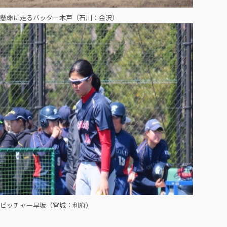
懸命に走るバッター木戸（石川：金沢）
ピッチャー早坂（宮城：利府）