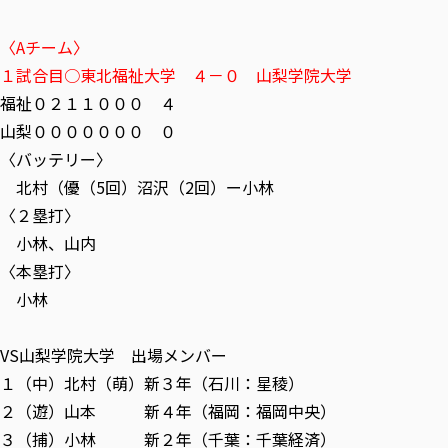
〈Aチーム〉
１試合目○東北福祉大学 ４－０ 山梨学院大学
福祉０２１１０００ ４
山梨０００００００ ０
〈バッテリー〉
北村（優（5回）沼沢（2回）ー小林
〈２塁打〉
小林、山内
〈本塁打〉
小林
VS山梨学院大学 出場メンバー
１（中）北村（萌）新３年（石川：星稜）
２（遊）山本 新４年（福岡：福岡中央）
３（捕）小林 新２年（千葉：千葉経済）