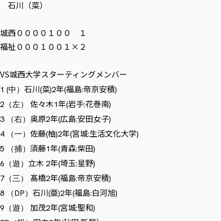
石川（菜）
城西００００１００ １
福祉０００１００１×２
VS城西大学スターティングメンバー
石川
菜
年
福島
帝京安積
1 (中）
(
)2
(
:
)
佐々木
年
岩手
花巻南
2（左）
1
(
:
)
奥原
年
広島
安田女子
3 （右）
2
(
:
)
佐藤
柚
年
宮城
生活文化大学
4 （一）
(
)2
(
:
)
須藤
年
青森
柴田
5 （捕）
1
(
:
)
立木
年
埼玉
星野
6（遊）
2
(
:
)
髙橋
年
福島
帝京安積
7（三）
2
(
:
)
石川
亜
年
福島
白河旭
8 （DP）
(
)2
(
:
)
加茂
年
宮城
聖和
9（遊）
2
(
:
)