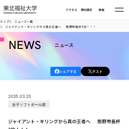
本文へ移動
アクセス
資料請求
検索
トップ
ニュース一覧
ジャイアント・キリングから真の王者へ 熊野市長杯3位！！！
大学について
NEWS
ニュース
学部・大学院
大学についてTOP
大学理念
入試情報
学部・大学院TOP
シェアする
ポスト
大学理念
大学の概要
総合福祉学部
進路・就職
東北福祉大学の想い
入試情報TOP
大学の概要
総合福祉学部
2025.03.25
建学の精神・教育の理念
大学の取り組み
共生まちづくり学部
大学の歩み
入学試験
女子ソフトボール部
課外活動
学長室の窓
社会福祉学科
進路・就職 TOP
大学の取り組み
共生まちづくり学部
学生・教職員・卒業生数
情報公開
教育方針
福祉心理学科
教育学部
社会連携・研究
デジタルパンフ
ジャイアント・キリングから真の王者へ 熊野市長杯
学則
共生まちづくり学科
情報公開
就職状況
国際交流
各種方針
福祉行政学科
課外活動 TOP
教育学部
カリキュラム編成ガイドライン