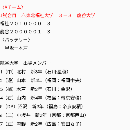
〈Aチーム〉
1試合目 △東北福祉大学 ３－３ 龍谷大学
福祉２０１００００ ３
龍谷２０００００１ ３
〈バッテリー〉
早坂ー木戸
龍谷大学 出場メンバー
（中）北村 新
年（石川
星稜）
1
3
:
（遊）山本 新
年（福岡：福岡中央）
2
4
（捕）木戸 新
年（石川：金沢）
3
2
（右）山内 新
年（福島：帝京安積）
4
4
（
）沼沢 新
年（福島：帝京安積）
5
DP
3
（二）小坂井 新
年（京都：京都西山）
6
3
（左）雪野 新
年（広島：安田女子）
7
2