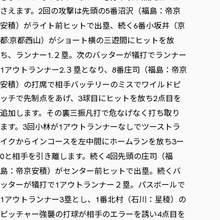
さえます。
回の攻撃は先頭の
番沼沢（福島：帝京
2
5
安積）がライト前ヒットで出塁、続く
番小坂井（京
6
都
京都西山）がショート横の三遊間にヒットを放
:
ち、ランナー
２塁。次のバッターが犠打でランナー
1.
アウトランナー
３塁となり、
番庄司（福島：帝京
1
2.
8
安積）の打席で相手バッテリーのミスでワイルドピ
ッチで先制点をあげ、
球目にヒットを放ち
点目を
3
2
追加します。その裏三振凡打で危なげなく打ち取り
ます。
回小林が
アウトランナーなしでツーストラ
3
1
イクからインコースを左中間にホームランを放ち
ー
3
と相手を引き離します。続く
回先頭の庄司（福
0
4
島：帝京安積）がセンター前ヒットで出塁。続くバ
ッターが犠打で
アウトランナー２塁。パスボールで
1
アウトランナー
塁とし、
番北村（石川：星稜）の
1
3
1
ピッチャー強襲の打球が相手のエラーを誘い
点目を
4