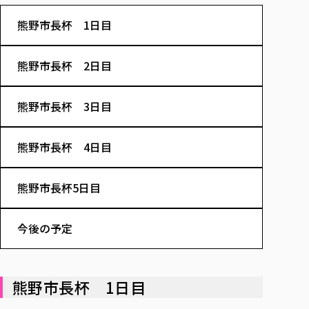
各種社会貢献活動の窓口
学びの特徴
自治体・団体等との主な協定
教員紹介・業績
熊野市長杯 1日目
伝承講座「311『伝える／備える』次世代塾」
ICT教育
研究所について
JICA草の根技術協力事業
初年次教育（リエゾンゼミⅠ）
研究者のご紹介
学びのサポート
熊野市長杯 2日目
被災地の子ども支援活動
実学臨床教育（総合福祉学部のみ履修可能）
学びのサポート
教育実践活動（教育学科学生のみ受講可能）
学費（学部学科）
熊野市長杯 3日目
禅のこころ
授業料減免・奨学金等
宿舎の紹介
熊野市長杯 4日目
学生生活サポート
熊野市長杯5日目
学生自主活動支援
社会人学生の育児支援（一時預かり）
今後の予定
学生総合補償制度
スポーツ傷害保険
熊野市長杯 1日目