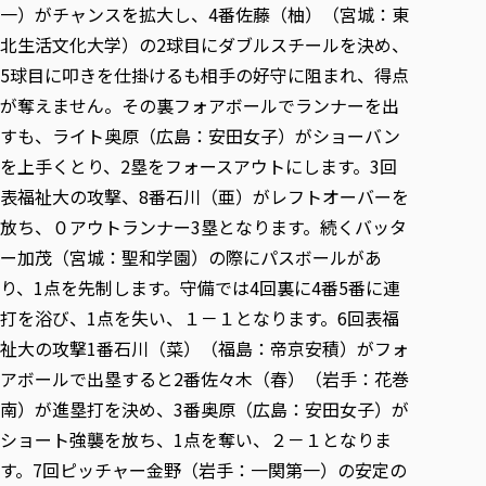
一）がチャンスを拡大し、4番佐藤（柚）（宮城：東
北生活文化大学）の2球目にダブルスチールを決め、
5球目に叩きを仕掛けるも相手の好守に阻まれ、得点
が奪えません。その裏フォアボールでランナーを出
すも、ライト奥原（広島：安田女子）がショーバン
を上手くとり、2塁をフォースアウトにします。3回
表福祉大の攻撃、8番石川（亜）がレフトオーバーを
放ち、０アウトランナー3塁となります。続くバッタ
ー加茂（宮城：聖和学園）の際にパスボールがあ
り、1点を先制します。守備では4回裏に4番5番に連
打を浴び、1点を失い、１－１となります。6回表福
祉大の攻撃1番石川（菜）（福島：帝京安積）がフォ
アボールで出塁すると2番佐々木（春）（岩手：花巻
南）が進塁打を決め、3番奥原（広島：安田女子）が
ショート強襲を放ち、1点を奪い、２－１となりま
す。7回ピッチャー金野（岩手：一関第一）の安定の