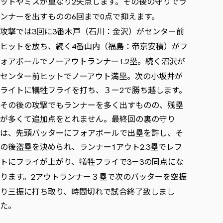
ットやミスが重なり
失点します。その後の守りでラ
2
ンナーを出すものの
回まで
点で抑えます。
6
0
攻撃では
回に
番木戸（石川：金沢）がセンター前
3
3
ヒットを放ち、続く
番山内（福島：帝京安積）がフ
4
ォアボールでノーアウトランナー
塁。続く沼沢が
1.2
センター前ヒットでノーアウト満塁。次の小坂井が
ライトに犠牲フライを打ち、３ー
で勝ち越します。
2
その後の攻撃でもランナーを多く出すものの、残塁
が多くて追加点をとれません。最終回の裏の守り
は、先頭バッターにフォアボールで出塁を許し、そ
の後盗塁を決められ、ランナー
アウト
塁でレフ
1
2.3
トにフライが上がり、犠牲フライで
－
の同点にな
3
3
ります。
アウトランナー３塁で次のバッターを空振
2
り三振に打ち取り、時間切れで試合終了致しまし
た。