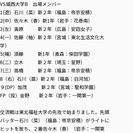
VS城西大学B 出場メンバー
1(遊）石川（菜）新２年（福島：帝京安積）
2(中）佐々木（春）新1年（岩手：花巻南）
3(左）奥原 新２年（広島：安田女子）
4(一）佐藤（柚）新２年（宮城：東北生活文化大
学）
5(補）須藤 新1年（青森：柴田学園）
6(二）立木 新２年（埼玉：星野）
7(三）高橋 新２年（福島：帝京安積）
8（右）石川（亜）新２年（福島：白河旭）
９(DP）加茂 新２年（宮城：聖和学園）
FP（投）金野 新２年（岩手：一関第一）
交流戦は東北福祉大学の先攻で始まりました。先頭
バッター石川（菜）（福島：帝京安積）がライトに
ヒットを放ち、２番佐々木（春）（岩手：一関第