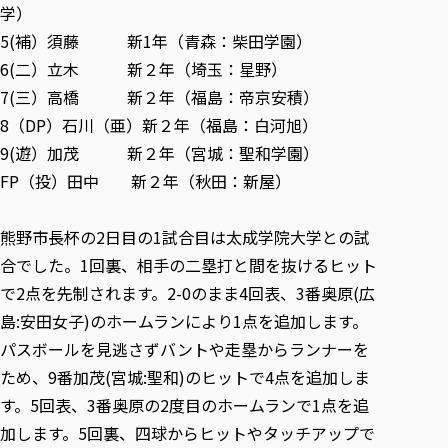
学）
5(補）須藤 新1年（青森：柴田学園）
6(二）立木 新２年（埼玉：星野）
7(三）高橋 新２年（福島：帝京安積）
8（DP）石川（亜）新２年（福島：白河旭）
9(遊）加茂 新２年（宮城：聖和学園）
FP（投）田中 新２年（秋田：新屋）
熊野市長杯の2日目の1試合目は太成学院大学との試
合でした。1回裏、相手の二塁打と間を抜けるヒット
で2点を先制されます。2-0のまま4回表、3番奥原(広
島:安田女子)のホームランにより1点を追加します。
パスボールを見逃さずバントや走塁からランナーを
ため、9番加茂(宮城:聖和)のヒットで4点を追加しま
す。5回表、3番奥原の2度目のホームランで1点を追
加します。5回裏、四球からヒットやタッチアップで