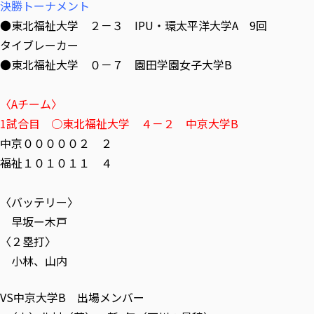
決勝トーナメント
●東北福祉大学 ２－３ IPU・環太平洋大学A 9回
タイブレーカー
●東北福祉大学 ０－７ 園田学園女子大学B
〈Aチーム〉
1試合目 ○東北福祉大学 ４－２ 中京大学B
中京０００００２ ２
福祉１０１０１１ ４
〈バッテリー〉
早坂ー木戸
〈２塁打〉
小林、山内
VS中京大学B 出場メンバー