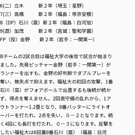
6(二）立木 新２年（埼玉：星野）
7(三）高橋 新２年（福島：帝京安積）
8（DP）石川（亜）新２年（福島：白河旭）
9(遊）加茂 新２年（宮城：聖和学園）
FP（投）金野 新２年（岩手：一関第一）
Bチームの2試合目は福祉大学の後攻で試合が始まり
ました。先発ピッチャー金野（岩手：一関第一）が
ランナーを出すも、金野の好判断でダブルプレーを
奪い、無失点で抑えます。福祉大の初回の攻撃、1番
石川（菜）がフォアボールで出塁するも後続が続か
ず、得点を奪えません。2回表守備の乱れから、1ア
ウトランナー1.2塁となり、8番バッターにライトオ
ーバーを打たれ、2点を失い、０－２となります。続
く4回にも長打を打たれ、０－３になります。反撃を
したい福祉大は6回裏8番石川（亜）（福島：白河