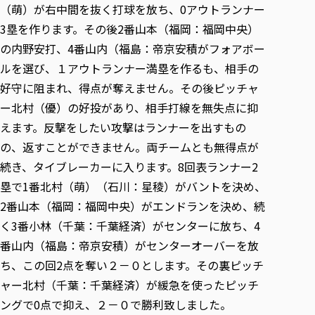
（萌）が右中間を抜く打球を放ち、0アウトランナー
3塁を作ります。その後2番山本（福岡：福岡中央）
の内野安打、4番山内（福島：帝京安積がフォアボー
ルを選び、１アウトランナー満塁を作るも、相手の
好守に阻まれ、得点が奪えません。その後ピッチャ
ー北村（優）の好投があり、相手打線を無失点に抑
えます。反撃をしたい攻撃はランナーを出すもの
の、返すことができません。両チームとも無得点が
続き、タイブレーカーに入ります。8回表ランナー2
塁で1番北村（萌）（石川：星稜）がバントを決め、
2番山本（福岡：福岡中央）がエンドランを決め、続
く3番小林（千葉：千葉経済）がセンターに放ち、4
番山内（福島：帝京安積）がセンターオーバーを放
ち、この回2点を奪い２－０とします。その裏ピッチ
ャー北村（千葉：千葉経済）が緩急を使ったピッチ
ングで0点で抑え、２－０で勝利致しました。