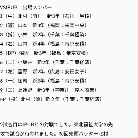
VSIPUB 出場メンバー
1（中）北村（萌） 新
年（石川：星稜）
3
（遊）山本 新
年（福岡：福岡中央）
2
4
（捕）小林 新
年（千葉：千葉経済）
3
2
（右）山内 新
年（福島：帝京安積）
4
4
（DP）沼沢 新
年（福島：帝京安積）
5
3
（二）小坂井 新
年（千葉：千葉経済）
6
2
（左）雪野 新
年（広島：安田女子）
7
2
（一）庄司 新
年（福島：帝京安積）
8
3
（三）上遠野 新
年（神奈川：厚木商業）
9
3
（投）北村（優）新２年（千葉：千葉経済）
FP
目はIPUBとの対戦でした。東北福祉大学の先
2試合
攻で試合が行われました。初回先頭バッター北村