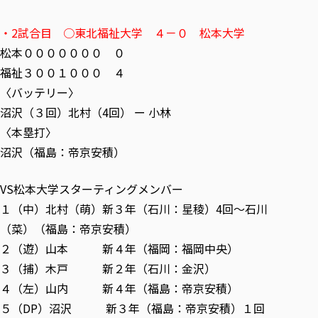
・2試合目 ○東北福祉大学 ４－０ 松本大学
松本０００００００ ０
福祉３００１０００ ４
〈バッテリー〉
沼沢（３回）北村（4回） ー 小林
〈本塁打〉
沼沢（福島：帝京安積）
VS松本大学スターティングメンバー
１（中）北村（萌）新３年（石川：星稜）4回～石川
（菜）（福島：帝京安積）
２（遊）山本 新４年（福岡：福岡中央）
３（捕）木戸 新２年（石川：金沢）
４（左）山内 新４年（福島：帝京安積）
５（DP）沼沢 新３年（福島：帝京安積）１回