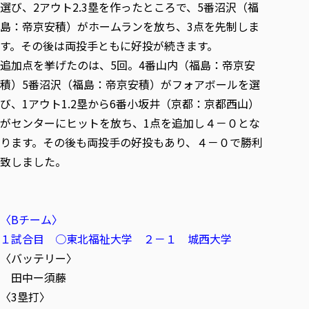
選び、2アウト2.3塁を作ったところで、5番沼沢（福
島：帝京安積）がホームランを放ち、3点を先制しま
す。その後は両投手ともに好投が続きます。
追加点を挙げたのは、5回。4番山内（福島：帝京安
積）5番沼沢（福島：帝京安積）がフォアボールを選
び、1アウト1.2塁から6番小坂井（京都：京都西山）
がセンターにヒットを放ち、1点を追加し４－０とな
ります。その後も両投手の好投もあり、４－０で勝利
致しました。
〈Bチーム〉
１試合目 ○東北福祉大学 ２－１ 城西大学
〈バッテリー〉
田中ー須藤
〈3塁打〉