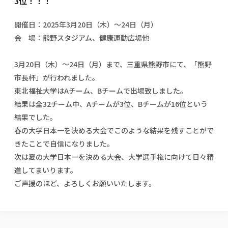
3位！！！
校歌の歴史
健康科学部
寄附行為
進学相談会
本学のシラバスについて
教育学科
取得可能な資格・免許
校章・マーク・カラー
健康科学部
体育会・運動サークル紹介
社会連携・研究
ガバナンス・コード
国際交流TOP
開催日：2025年3月20日（木）〜24日（月）
一般事業主行動計画
産業福祉マネジメント学科
寄附の受け入れ
オープンキャンパス
会 場：熊野スタジアム、健康運動広場他
中期事業計画
保健看護学科
東北福祉大学のキャリアサポート
公的資金等の不正使用の防止に関する基本方針
文化会・文化系サークル紹介
関連法人
交換留学生 Exchange students
事業計画／財務・事業報告
生涯教育・キャリア教育
リハビリテーション学科
社会連携・研究 TOP
情報福祉マネジメント学科
東北福祉大学のキャリアサポート
研究活動における不正行為の防止等に関する対応
3月20日（木）～24日（月）まで、三重県熊野市にて、「熊野
教職員募集
採用ご担当者様へ
大学評価
医療経営管理学科
大学指定団体紹介
大学広報誌「TFU Newsletter 東北福祉大学通信」
進路・就職支援
市長杯」が行われました。
海外留学・研修
役員・評議員一覧
仏教専修科
採用ご担当者様へ
東北福祉大学の研究活動
IR情報
生涯教育・キャリア教育TOP
東北福祉大学はAチーム、Bチームで出場致しました。
初年次教育（リエゾンゼミⅠ）について
関連法人
東北福祉大学のキャリア教育
在学生の方
キャンパス案内
東北福祉大学の研究活動
学校教育法施行規則第172条の2に基づく情報公開
センター長の挨拶
結果は全32チーム中、Aチームが3位、Bチームが16位という
外国人在学生
リエゾンゼミ・ナビ（テキスト等）
大学院
在学生の方
東北福祉大学の紀要・リポジトリ
生涯学習・社会人講座
結果でした。
教職課程における情報の公表
求人の受付について
東北福祉大学の研究紹介
卒業生の方
お役立ち情報（リンク集）
取材について
大学院
東北福祉大学の紀要・リポジトリ
資格取得報奨制度について
春の大学日本一を決める大会でこのような結果を残すことがで
Prospective Students
学部・学科等設置計画履行状況報告書
単独学内説明会のご案内
共同研究等をご検討の皆様へ
通信教育部
卒業生の方
産学・産学官連携
放射線モニタリング測定結果（国見キャンパス）
月例TFU実学臨床研究セミナー
きたことで自信になりました。
総合福祉学研究科 社会福祉学専攻 修士課程
東北福祉大学求人・インターンシップ検索サイト（キャリタスU
研究紀要
よくあるご質問
情報公開規程
通信教育部
産学・産学官連携
卒業後のキャリア支援体制
施設利用
次は夏の大学日本一を決める大会、大学選手権に向けて日々精
学生支援センター国際交流の活動
総合福祉学研究科 社会福祉学専攻 博士課程
教職研究
カリキュラム（学部・大学院）
社会貢献・地域連携活動
特別支援教育研究室
進してまいります。
通信制大学院 総合福祉学研究科 社会福祉学専攻 修士課程
在学生による訪問、情報提供へのご協力のお願い
「高齢者のフレイル予防及びデジタルデバイド解消に向けた産官
東北福祉大学のDNA
総合福祉学研究科 福祉心理学専攻 修士課程
東北福祉大学教育・教職センター特別支援教育研究年報一覧
社会貢献・地域連携活動
ご声援のほど、よろしくお願いいたします。
スタッフ紹介
通信制大学院 総合福祉学研究科 福祉心理学専攻 修士課程
卒業生アンケート
同窓会
高齢者施設特化型モジュラー車いす開発
その他の就学機会
生涯学習・社会人講座
教育学研究科 教育学専攻 修士課程
芹沢銈介美術工芸館年報
TFU教育フォーラム
社会貢献への取り組み
在学生インタビュー
学生参加 × 産学官連携 ～ 「行学一如」の実践
東北福祉大学機関リポジトリ
ニュース一覧
社会貢献・地域連携活動報告書
学びの特徴
学内ポータルシステム
自治体・団体等との主な協定
東北福祉大学オープンアクセス方針
Universal Passport