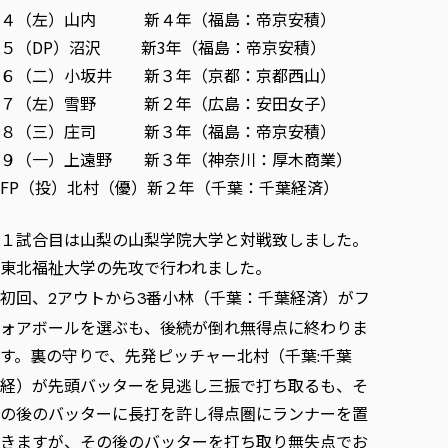
４（左）山内 新４年（福島：帝京安積）
５（DP）沼沢 新3年（福島：帝京安積）
６（二）小坂井 新３年（京都：京都西山）
７（左）雪野 新２年（広島：安田女子）
８（三）庄司 新３年（福島：帝京安積）
９（一）上遠野 新３年（神奈川：厚木商業）
FP（投）北村（優）新２年（千葉：千葉経済）
１試合目は山梨の山梨学院大学と対戦致しました。
東北福祉大学の先攻で行われました。
初回、
アウトから
番小林（千葉：千葉経済）がフ
2
3
ォアボールを選ぶも、後続が倒れ無得点に終わりま
す。裏の守りで、先発ピッチャー北村（千葉
千葉
:
経）が先頭バッターを見逃し三振で打ち取るも、そ
の後のバッターに長打を許し得点圏にランナーを置
きますが、その後のバッターを打ち取り無失点でお