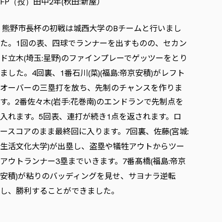
田中
年
秋田
新屋）
FP（投）
2
(
:
熊野市長杯の初戦は城西大学の
チームと行いまし
B
た。
回の表、四球でランナーを出すものの、セカン
1
ド立木
埼玉
星野
のファインプレーでゲッツーをとり
(
:
)
ました。
回裏、
番石川
菜
福島
帝京安積
がレフト
4
1
(
)(
:
)
オーバーの三塁打を放ち、先制のチャンスを作りま
す。
番佐々木
岩手
花巻南
のエンドランで先制点を
2
(
:
)
入れます。
回表、連打が続き
点を返されます。ロ
5
1
ースコアのまま最終回に入ります。
回裏、佐藤
宮城
7
(
:
生活文化大学
が出塁し、盗塁や犠牲アウトからツー
)
アウトランナー
塁までいきます。
番髙橋
福島
帝京
3
7
(
:
安積
が粘りのバッディングを見せ、サヨナラ逆転
)
し、勝利することができました。