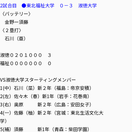
2試合目 ●東北福祉大学 ０－３ 淑徳大学
〈バッテリー〉
金野ー須藤
〈２塁打〉
石川（亜）
淑徳０２０１０００ ３
福祉０００００００ ０
VS淑徳大学スターティングメンバー
1(中）石川（菜）新２年（福島：帝京安積）
2(左）佐々木（春）新1年（岩手：花巻南）
3(右）奥原 新２年（広島：安田女子）
4(一）佐藤（柚）新２年（宮城：東北生活文化大
学）
5(補）須藤 新1年（青森：柴田学園）