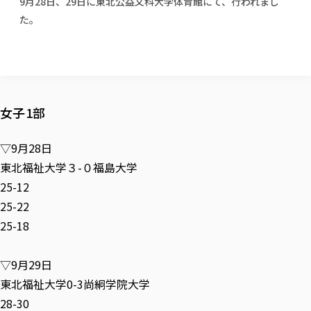
9月28日、29日に東北公益文科大学体育館にて、行われまし
校歌の歴史
健康科学部
寄附行為
進学相談会
本学のシラバスについて
教育学科
た。
取得可能な資格・免許
校章・マーク・カラー
健康科学部
体育会・運動サークル紹介
社会連携・研究
ガバナンス・コード
国際交流TOP
一般事業主行動計画
産業福祉マネジメント学科
寄附の受け入れ
オープンキャンパス
中期事業計画
保健看護学科
東北福祉大学のキャリアサポート
公的資金等の不正使用の防止に関する基本方針
文化会・文化系サークル紹介
関連法人
交換留学生 Exchange students
事業計画／財務・事業報告
生涯教育・キャリア教育
リハビリテーション学科
社会連携・研究 TOP
情報福祉マネジメント学科
東北福祉大学のキャリアサポート
研究活動における不正行為の防止等に関する対応
教職員募集
採用ご担当者様へ
大学評価
医療経営管理学科
大学指定団体紹介
大学広報誌「TFU Newsletter 東北福祉大学通信」
進路・就職支援
海外留学・研修
役員・評議員一覧
女子1部
仏教専修科
採用ご担当者様へ
東北福祉大学の研究活動
IR情報
生涯教育・キャリア教育TOP
初年次教育（リエゾンゼミⅠ）について
関連法人
東北福祉大学のキャリア教育
在学生の方
キャンパス案内
東北福祉大学の研究活動
学校教育法施行規則第172条の2に基づく情報公開
センター長の挨拶
外国人在学生
リエゾンゼミ・ナビ（テキスト等）
▽9月28日
大学院
在学生の方
東北福祉大学の紀要・リポジトリ
生涯学習・社会人講座
教職課程における情報の公表
求人の受付について
東北福祉大学の研究紹介
卒業生の方
東北福祉大学３-０福島大学
お役立ち情報（リンク集）
取材について
大学院
東北福祉大学の紀要・リポジトリ
資格取得報奨制度について
Prospective Students
学部・学科等設置計画履行状況報告書
単独学内説明会のご案内
共同研究等をご検討の皆様へ
通信教育部
25-12
卒業生の方
産学・産学官連携
放射線モニタリング測定結果（国見キャンパス）
月例TFU実学臨床研究セミナー
総合福祉学研究科 社会福祉学専攻 修士課程
東北福祉大学求人・インターンシップ検索サイト（キャリタスU
研究紀要
よくあるご質問
情報公開規程
25-22
通信教育部
産学・産学官連携
卒業後のキャリア支援体制
施設利用
学生支援センター国際交流の活動
総合福祉学研究科 社会福祉学専攻 博士課程
教職研究
カリキュラム（学部・大学院）
社会貢献・地域連携活動
25-18
特別支援教育研究室
通信制大学院 総合福祉学研究科 社会福祉学専攻 修士課程
在学生による訪問、情報提供へのご協力のお願い
「高齢者のフレイル予防及びデジタルデバイド解消に向けた産官
東北福祉大学のDNA
総合福祉学研究科 福祉心理学専攻 修士課程
東北福祉大学教育・教職センター特別支援教育研究年報一覧
社会貢献・地域連携活動
スタッフ紹介
通信制大学院 総合福祉学研究科 福祉心理学専攻 修士課程
卒業生アンケート
同窓会
高齢者施設特化型モジュラー車いす開発
その他の就学機会
生涯学習・社会人講座
教育学研究科 教育学専攻 修士課程
▽9月29日
芹沢銈介美術工芸館年報
TFU教育フォーラム
社会貢献への取り組み
在学生インタビュー
学生参加 × 産学官連携 ～ 「行学一如」の実践
東北福祉大学0-3尚絅学院大学
東北福祉大学機関リポジトリ
ニュース一覧
社会貢献・地域連携活動報告書
学びの特徴
学内ポータルシステム
自治体・団体等との主な協定
28-30
東北福祉大学オープンアクセス方針
Universal Passport