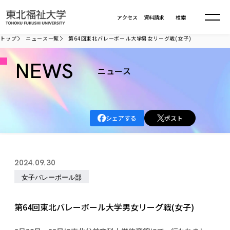
本文へ移動
アクセス
資料請求
検索
トップ
ニュース一覧
第64回東北バレーボール大学男女リーグ戦(女子)
大学について
NEWS
ニュース
学部・大学院
大学についてTOP
シェアする
ポスト
大学理念
入試情報
学部・大学院TOP
大学理念
大学の概要
総合福祉学部
進路・就職
東北福祉大学の想い
入試情報TOP
2024.09.30
大学の概要
総合福祉学部
建学の精神・教育の理念
大学の取り組み
女子バレーボール部
共生まちづくり学部
大学の歩み
入学試験
課外活動
学長室の窓
社会福祉学科
進路・就職 TOP
大学の取り組み
共生まちづくり学部
学生・教職員・卒業生数
情報公開
教育方針
福祉心理学科
第64回東北バレーボール大学男女リーグ戦(女子)
教育学部
社会連携・研究
デジタルパンフ
学則
共生まちづくり学科
情報公開
就職状況
国際交流
各種方針
福祉行政学科
課外活動 TOP
教育学部
カリキュラム編成ガイドライン