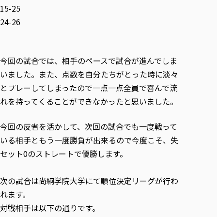
各種社会貢献活動の窓口
学びの特徴
自治体・団体等との主な協定
15-25
教員紹介・業績
伝承講座「311『伝える／備える』次世代塾」
24-26
ICT教育
研究所について
JICA草の根技術協力事業
初年次教育（リエゾンゼミⅠ）
研究者のご紹介
学びのサポート
被災地の子ども支援活動
実学臨床教育（総合福祉学部のみ履修可能）
学びのサポート
今回の試合では、相手のペースで試合が進んでしま
教育実践活動（教育学科学生のみ受講可能）
学費（学部学科）
いました。また、点数を自分たちがとった時に淡々
禅のこころ
とプレーしてしまったので一点一点全員で喜んで流
授業料減免・奨学金等
れを持ってくることができなかったと思いました。
宿舎の紹介
学生生活サポート
今回の反省を活かして、次回の試合でも一度戦って
学生自主活動支援
いる相手ともう一度勝負が出来るので今度こそ、失
社会人学生の育児支援（一時預かり）
セット0のストレートで優勝します。
学生総合補償制度
スポーツ傷害保険
次の試合は尚絅学院大学にて順位決定リーグが行わ
れます。
対戦相手は以下の通りです。