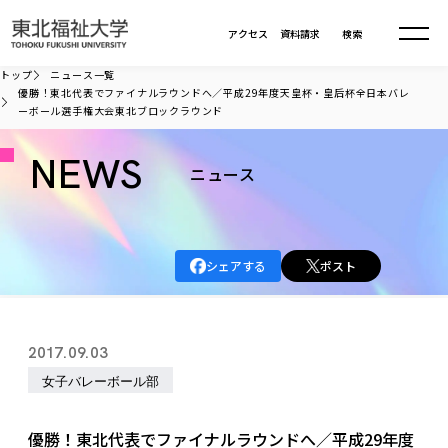
本文へ移動
アクセス
資料請求
検索
トップ
ニュース一覧
優勝！東北代表でファイナルラウンドへ／平成29年度天皇杯・皇后杯全日本バレ
ーボール選手権大会東北ブロックラウンド
大学について
NEWS
ニュース
学部・大学院
大学についてTOP
大学理念
入試情報
学部・大学院TOP
大学理念
シェアする
ポスト
大学の概要
総合福祉学部
進路・就職
東北福祉大学の想い
入試情報TOP
大学の概要
総合福祉学部
建学の精神・教育の理念
大学の取り組み
共生まちづくり学部
2017.09.03
大学の歩み
入学試験
課外活動
学長室の窓
社会福祉学科
進路・就職 TOP
大学の取り組み
共生まちづくり学部
女子バレーボール部
学生・教職員・卒業生数
情報公開
教育方針
福祉心理学科
教育学部
社会連携・研究
デジタルパンフ
学則
共生まちづくり学科
情報公開
就職状況
国際交流
各種方針
福祉行政学科
課外活動 TOP
教育学部
優勝！東北代表でファイナルラウンドへ／平成29年度
カリキュラム編成ガイドライン