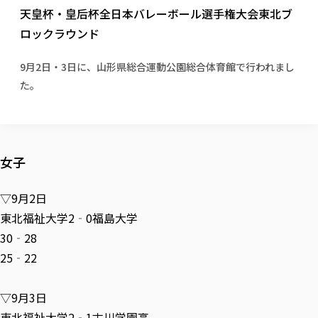
校歌の歴史
健康科学部
寄附行為
天皇杯・皇后杯全日本バレーボール選手権大会東北ブ
進学相談会
本学のシラバスについて
教育学科
取得可能な資格・免許
校章・マーク・カラー
健康科学部
体育会・運動サークル紹介
社会連携・研究
ガバナンス・コード
ロックラウンド
国際交流TOP
一般事業主行動計画
産業福祉マネジメント学科
寄附の受け入れ
オープンキャンパス
中期事業計画
保健看護学科
東北福祉大学のキャリアサポート
公的資金等の不正使用の防止に関する基本方針
文化会・文化系サークル紹介
9月2日・3日に、山形県総合運動公園総合体育館で行われまし
関連法人
交換留学生 Exchange students
事業計画／財務・事業報告
生涯教育・キャリア教育
リハビリテーション学科
社会連携・研究 TOP
情報福祉マネジメント学科
東北福祉大学のキャリアサポート
研究活動における不正行為の防止等に関する対応
た。
教職員募集
採用ご担当者様へ
大学評価
医療経営管理学科
大学指定団体紹介
大学広報誌「TFU Newsletter 東北福祉大学通信」
進路・就職支援
海外留学・研修
役員・評議員一覧
仏教専修科
採用ご担当者様へ
東北福祉大学の研究活動
IR情報
生涯教育・キャリア教育TOP
初年次教育（リエゾンゼミⅠ）について
関連法人
東北福祉大学のキャリア教育
在学生の方
キャンパス案内
東北福祉大学の研究活動
学校教育法施行規則第172条の2に基づく情報公開
センター長の挨拶
外国人在学生
リエゾンゼミ・ナビ（テキスト等）
大学院
在学生の方
東北福祉大学の紀要・リポジトリ
女子
生涯学習・社会人講座
教職課程における情報の公表
求人の受付について
東北福祉大学の研究紹介
卒業生の方
お役立ち情報（リンク集）
取材について
大学院
東北福祉大学の紀要・リポジトリ
資格取得報奨制度について
Prospective Students
学部・学科等設置計画履行状況報告書
単独学内説明会のご案内
共同研究等をご検討の皆様へ
通信教育部
卒業生の方
産学・産学官連携
放射線モニタリング測定結果（国見キャンパス）
▽9月2日
月例TFU実学臨床研究セミナー
総合福祉学研究科 社会福祉学専攻 修士課程
東北福祉大学求人・インターンシップ検索サイト（キャリタスU
研究紀要
よくあるご質問
情報公開規程
通信教育部
産学・産学官連携
東北福祉大学2‐0福島大学
卒業後のキャリア支援体制
施設利用
学生支援センター国際交流の活動
総合福祉学研究科 社会福祉学専攻 博士課程
教職研究
カリキュラム（学部・大学院）
社会貢献・地域連携活動
特別支援教育研究室
30‐28
通信制大学院 総合福祉学研究科 社会福祉学専攻 修士課程
在学生による訪問、情報提供へのご協力のお願い
「高齢者のフレイル予防及びデジタルデバイド解消に向けた産官
東北福祉大学のDNA
総合福祉学研究科 福祉心理学専攻 修士課程
東北福祉大学教育・教職センター特別支援教育研究年報一覧
社会貢献・地域連携活動
25‐22
スタッフ紹介
通信制大学院 総合福祉学研究科 福祉心理学専攻 修士課程
卒業生アンケート
同窓会
高齢者施設特化型モジュラー車いす開発
その他の就学機会
生涯学習・社会人講座
教育学研究科 教育学専攻 修士課程
芹沢銈介美術工芸館年報
TFU教育フォーラム
社会貢献への取り組み
在学生インタビュー
学生参加 × 産学官連携 ～ 「行学一如」の実践
東北福祉大学機関リポジトリ
ニュース一覧
▽9月3日
社会貢献・地域連携活動報告書
学びの特徴
学内ポータルシステム
自治体・団体等との主な協定
東北福祉大学オープンアクセス方針
東北福祉大学2‐1古川学園高
Universal Passport