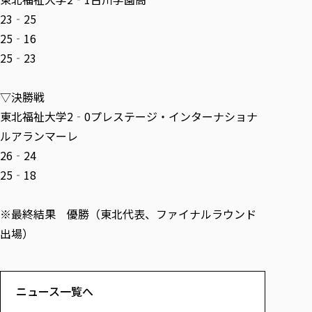
各種社会貢献活動の窓口
学びの特徴
自治体・団体等との主な協定
23‐25
教員紹介・業績
伝承講座「311『伝える／備える』次世代塾」
ICT教育
研究所について
25‐16
JICA草の根技術協力事業
初年次教育（リエゾンゼミⅠ）
研究者のご紹介
学びのサポート
25‐23
被災地の子ども支援活動
実学臨床教育（総合福祉学部のみ履修可能）
学びのサポート
▽決勝戦
教育実践活動（教育学科学生のみ受講可能）
学費（学部学科）
東北福祉大学2‐0プレステージ・インターナショナ
禅のこころ
授業料減免・奨学金等
ルアランマーレ
宿舎の紹介
26‐24
学生生活サポート
25‐18
学生自主活動支援
社会人学生の育児支援（一時預かり）
※最終結果 優勝（東北代表、ファイナルラウンド
出場）
学生総合補償制度
スポーツ傷害保険
ニュース一覧へ