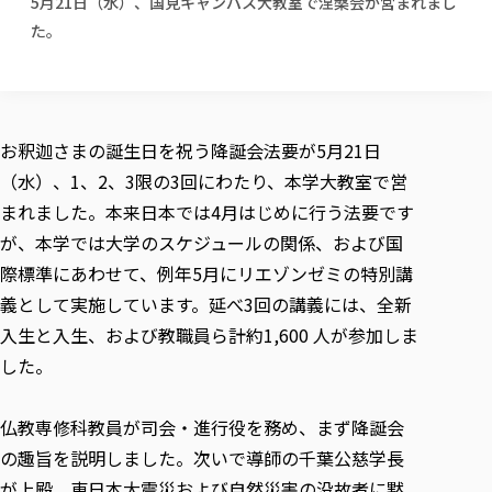
5月21日（水）、国見キャンパス大教室で涅槃会が営まれまし
校歌の歴史
健康科学部
寄附行為
進学相談会
本学のシラバスについて
教育学科
た。
取得可能な資格・免許
校章・マーク・カラー
健康科学部
体育会・運動サークル紹介
社会連携・研究
ガバナンス・コード
国際交流TOP
一般事業主行動計画
産業福祉マネジメント学科
寄附の受け入れ
オープンキャンパス
中期事業計画
保健看護学科
東北福祉大学のキャリアサポート
公的資金等の不正使用の防止に関する基本方針
文化会・文化系サークル紹介
関連法人
交換留学生 Exchange students
事業計画／財務・事業報告
生涯教育・キャリア教育
リハビリテーション学科
社会連携・研究 TOP
情報福祉マネジメント学科
東北福祉大学のキャリアサポート
研究活動における不正行為の防止等に関する対応
教職員募集
採用ご担当者様へ
お釈迦さまの誕生日を祝う降誕会法要が5月21日
大学評価
医療経営管理学科
大学指定団体紹介
大学広報誌「TFU Newsletter 東北福祉大学通信」
進路・就職支援
海外留学・研修
役員・評議員一覧
仏教専修科
（水）、1、2、3限の3回にわたり、本学大教室で営
採用ご担当者様へ
東北福祉大学の研究活動
IR情報
生涯教育・キャリア教育TOP
初年次教育（リエゾンゼミⅠ）について
関連法人
東北福祉大学のキャリア教育
在学生の方
キャンパス案内
まれました。本来日本では4月はじめに行う法要です
東北福祉大学の研究活動
学校教育法施行規則第172条の2に基づく情報公開
センター長の挨拶
外国人在学生
リエゾンゼミ・ナビ（テキスト等）
大学院
在学生の方
東北福祉大学の紀要・リポジトリ
が、本学では大学のスケジュールの関係、および国
生涯学習・社会人講座
教職課程における情報の公表
求人の受付について
東北福祉大学の研究紹介
卒業生の方
お役立ち情報（リンク集）
取材について
大学院
際標準にあわせて、例年5月にリエゾンゼミの特別講
東北福祉大学の紀要・リポジトリ
資格取得報奨制度について
Prospective Students
学部・学科等設置計画履行状況報告書
単独学内説明会のご案内
共同研究等をご検討の皆様へ
通信教育部
卒業生の方
産学・産学官連携
放射線モニタリング測定結果（国見キャンパス）
義として実施しています。延べ3回の講義には、全新
月例TFU実学臨床研究セミナー
総合福祉学研究科 社会福祉学専攻 修士課程
東北福祉大学求人・インターンシップ検索サイト（キャリタスU
研究紀要
よくあるご質問
情報公開規程
通信教育部
産学・産学官連携
入生と入生、および教職員ら計約1,600 人が参加しま
卒業後のキャリア支援体制
施設利用
学生支援センター国際交流の活動
総合福祉学研究科 社会福祉学専攻 博士課程
教職研究
カリキュラム（学部・大学院）
社会貢献・地域連携活動
した。
特別支援教育研究室
通信制大学院 総合福祉学研究科 社会福祉学専攻 修士課程
在学生による訪問、情報提供へのご協力のお願い
「高齢者のフレイル予防及びデジタルデバイド解消に向けた産官
東北福祉大学のDNA
総合福祉学研究科 福祉心理学専攻 修士課程
東北福祉大学教育・教職センター特別支援教育研究年報一覧
社会貢献・地域連携活動
スタッフ紹介
通信制大学院 総合福祉学研究科 福祉心理学専攻 修士課程
卒業生アンケート
同窓会
高齢者施設特化型モジュラー車いす開発
その他の就学機会
生涯学習・社会人講座
教育学研究科 教育学専攻 修士課程
芹沢銈介美術工芸館年報
TFU教育フォーラム
仏教専修科教員が司会・進行役を務め、まず降誕会
社会貢献への取り組み
在学生インタビュー
学生参加 × 産学官連携 ～ 「行学一如」の実践
東北福祉大学機関リポジトリ
ニュース一覧
の趣旨を説明しました。次いで導師の千葉公慈学長
社会貢献・地域連携活動報告書
学びの特徴
学内ポータルシステム
自治体・団体等との主な協定
東北福祉大学オープンアクセス方針
が上殿。東日本大震災および自然災害の没故者に黙
Universal Passport