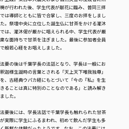
各種社会貢献活動の窓口
学びの特徴
自治体・団体等との主な協定
祷が行われた後、学生代表が献花に臨み、普同三拝
教員紹介・業績
伝承講座「311『伝える／備える』次世代塾」
ICT教育
研究所について
では導師とともに皆で合掌し、三度のお拝をしまし
JICA草の根技術協力事業
初年次教育（リエゾンゼミⅠ）
研究者のご紹介
学びのサポート
た。祭壇中央に立位した誕生仏に甘茶をかける灌沐
被災地の子ども支援活動
実学臨床教育（総合福祉学部のみ履修可能）
では、灌沐偈が厳かに唱えられる中、学生代表が厳
学びのサポート
粛な面持ちで甘茶を注ぎました。最後に参加者全員
教育実践活動（教育学科学生のみ受講可能）
学費（学部学科）
で般若心経をお唱えしました。
禅のこころ
授業料減免・奨学金等
宿舎の紹介
法要の後は千葉学長の法話となり、学長は一般にお
学生生活サポート
釈迦様生誕時の言葉とされる「天上天下唯我独尊」
学生自主活動支援
を、古経典ウパカ経にもとづいて「今の『私』を生
きることは真に特別のことなのである」と読み解き
社会人学生の育児支援（一時預かり）
ました。
学生総合補償制度
スポーツ傷害保険
法要後には、学長法話で千葉学長も触れられた甘茶
が実際に学生にふるまわれ、初めて飲んだ学生も多
く新鮮な体験だったようです。なお、この法要には