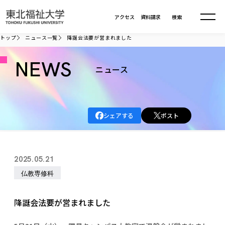
本文へ移動
アクセス
資料請求
検索
トップ
ニュース一覧
降誕会法要が営まれました
大学について
NEWS
ニュース
学部・大学院
大学についてTOP
シェアする
ポスト
大学理念
入試情報
学部・大学院TOP
大学理念
大学の概要
総合福祉学部
進路・就職
東北福祉大学の想い
入試情報TOP
2025.05.21
大学の概要
総合福祉学部
建学の精神・教育の理念
大学の取り組み
仏教専修科
共生まちづくり学部
大学の歩み
入学試験
課外活動
学長室の窓
社会福祉学科
進路・就職 TOP
大学の取り組み
共生まちづくり学部
学生・教職員・卒業生数
情報公開
教育方針
福祉心理学科
降誕会法要が営まれました
教育学部
社会連携・研究
デジタルパンフ
学則
共生まちづくり学科
情報公開
就職状況
国際交流
各種方針
福祉行政学科
課外活動 TOP
教育学部
カリキュラム編成ガイドライン