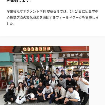
を発掘しよう！
校歌の歴史
健康科学部
寄附行為
進学相談会
本学のシラバスについて
教育学科
取得可能な資格・免許
校章・マーク・カラー
健康科学部
体育会・運動サークル紹介
社会連携・研究
ガバナンス・コード
国際交流TOP
産業福祉マネジメント学科 安藤ゼミでは、5月24日に仙台市中
一般事業主行動計画
産業福祉マネジメント学科
寄附の受け入れ
オープンキャンパス
心部商店街の文化資源を発掘するフィールドワークを実施しま
中期事業計画
保健看護学科
東北福祉大学のキャリアサポート
公的資金等の不正使用の防止に関する基本方針
文化会・文化系サークル紹介
関連法人
した。
交換留学生 Exchange students
事業計画／財務・事業報告
生涯教育・キャリア教育
リハビリテーション学科
社会連携・研究 TOP
情報福祉マネジメント学科
東北福祉大学のキャリアサポート
研究活動における不正行為の防止等に関する対応
教職員募集
採用ご担当者様へ
大学評価
医療経営管理学科
大学指定団体紹介
大学広報誌「TFU Newsletter 東北福祉大学通信」
進路・就職支援
海外留学・研修
役員・評議員一覧
仏教専修科
採用ご担当者様へ
東北福祉大学の研究活動
IR情報
生涯教育・キャリア教育TOP
初年次教育（リエゾンゼミⅠ）について
関連法人
東北福祉大学のキャリア教育
在学生の方
キャンパス案内
東北福祉大学の研究活動
学校教育法施行規則第172条の2に基づく情報公開
センター長の挨拶
外国人在学生
リエゾンゼミ・ナビ（テキスト等）
大学院
在学生の方
東北福祉大学の紀要・リポジトリ
生涯学習・社会人講座
教職課程における情報の公表
求人の受付について
東北福祉大学の研究紹介
卒業生の方
お役立ち情報（リンク集）
取材について
大学院
東北福祉大学の紀要・リポジトリ
資格取得報奨制度について
Prospective Students
学部・学科等設置計画履行状況報告書
単独学内説明会のご案内
共同研究等をご検討の皆様へ
通信教育部
卒業生の方
産学・産学官連携
放射線モニタリング測定結果（国見キャンパス）
月例TFU実学臨床研究セミナー
総合福祉学研究科 社会福祉学専攻 修士課程
東北福祉大学求人・インターンシップ検索サイト（キャリタスU
研究紀要
よくあるご質問
情報公開規程
通信教育部
産学・産学官連携
卒業後のキャリア支援体制
施設利用
学生支援センター国際交流の活動
総合福祉学研究科 社会福祉学専攻 博士課程
教職研究
カリキュラム（学部・大学院）
社会貢献・地域連携活動
特別支援教育研究室
通信制大学院 総合福祉学研究科 社会福祉学専攻 修士課程
在学生による訪問、情報提供へのご協力のお願い
「高齢者のフレイル予防及びデジタルデバイド解消に向けた産官
東北福祉大学のDNA
総合福祉学研究科 福祉心理学専攻 修士課程
東北福祉大学教育・教職センター特別支援教育研究年報一覧
社会貢献・地域連携活動
スタッフ紹介
通信制大学院 総合福祉学研究科 福祉心理学専攻 修士課程
卒業生アンケート
同窓会
高齢者施設特化型モジュラー車いす開発
その他の就学機会
生涯学習・社会人講座
教育学研究科 教育学専攻 修士課程
芹沢銈介美術工芸館年報
TFU教育フォーラム
社会貢献への取り組み
在学生インタビュー
学生参加 × 産学官連携 ～ 「行学一如」の実践
東北福祉大学機関リポジトリ
ニュース一覧
社会貢献・地域連携活動報告書
学びの特徴
学内ポータルシステム
自治体・団体等との主な協定
東北福祉大学オープンアクセス方針
Universal Passport