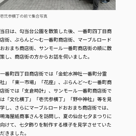
各種社会貢献活動の窓口
学びの特徴
自治体・団体等との主な協定
教員紹介・業績
伝承講座「311『伝える／備える』次世代塾」
ICT教育
研究所について
壱弐参横丁の前で集合写真
JICA草の根技術協力事業
初年次教育（リエゾンゼミⅠ）
研究者のご紹介
学びのサポート
被災地の子ども支援活動
当日は、勾当台公園を散策した後、一番町四丁目商
実学臨床教育（総合福祉学部のみ履修可能）
学びのサポート
店街、ぶらんど～む一番町商店街、マーブルロード
教育実践活動（教育学科学生のみ受講可能）
学費（学部学科）
おおまち商店街、サンモール一番町商店街の順に散
禅のこころ
授業料減免・奨学金等
策し、商店街の方からお話を伺いました。
宿舎の紹介
一番町四丁目商店街では「金蛇水神社一番町分霊
学生生活サポート
社」「東一市場」「花座」、ぶらんど～む一番町商
学生自主活動支援
店街では「支倉時計」、サンモール一番町商店街で
社会人学生の育児支援（一時預かり）
は「文化横丁」「壱弐参横丁」「野中神社」等を見
学生総合補償制度
学し、さらにマーブルロードおおまち商店街では、
スポーツ傷害保険
鳴海屋紙商事さんを訪問し、夏の仙台七夕まつりに
向けて、七夕飾りを制作する様子を見学させていた
だきました。