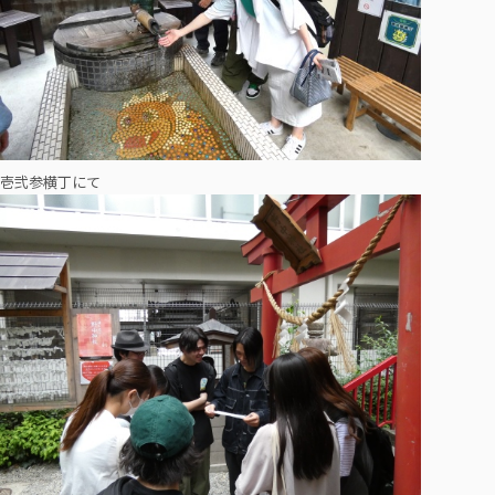
壱弐参横丁にて