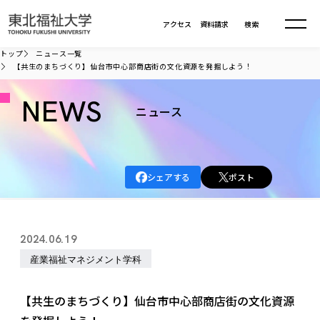
本文へ移動
アクセス
資料請求
検索
トップ
ニュース一覧
【共生のまちづくり】仙台市中心部商店街の文化資源を発掘しよう！
大学について
NEWS
ニュース
学部・大学院
大学についてTOP
大学理念
入試情報
学部・大学院TOP
シェアする
ポスト
大学理念
大学の概要
総合福祉学部
進路・就職
東北福祉大学の想い
入試情報TOP
大学の概要
総合福祉学部
2024.06.19
建学の精神・教育の理念
大学の取り組み
共生まちづくり学部
大学の歩み
入学試験
産業福祉マネジメント学科
課外活動
学長室の窓
社会福祉学科
進路・就職 TOP
大学の取り組み
共生まちづくり学部
学生・教職員・卒業生数
情報公開
教育方針
福祉心理学科
教育学部
社会連携・研究
デジタルパンフ
【共生のまちづくり】仙台市中心部商店街の文化資源
学則
共生まちづくり学科
情報公開
就職状況
国際交流
各種方針
福祉行政学科
課外活動 TOP
教育学部
カリキュラム編成ガイドライン