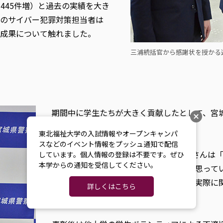
同445件増）と過去の実績を大き
のサイバー犯罪対策担当者は
成果について触れました。
三浦統括官から感謝状を授かる
期間中に学生たちが大きく貢献したとして、宮
統括官から感謝状が贈呈されました。
東北福祉大学の入試情報やオープンキャンパ
スなどのイベント情報をプッシュ通知で配信
代表して受け取った、2年生の近藤優磨さんは
しています。個人情報の登録は不要です。ぜひ
本学からの通知を受信してください。
が、安全じゃないと便利とはいえないと思って
あったので、知識を得ることだけでなく実際に
詳しくはこちら
ました。