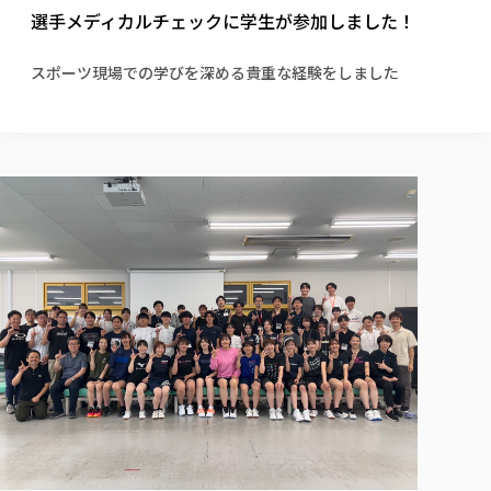
校歌の歴史
健康科学部
寄附行為
選手メディカルチェックに学生が参加しました！
進学相談会
本学のシラバスについて
教育学科
取得可能な資格・免許
校章・マーク・カラー
健康科学部
体育会・運動サークル紹介
社会連携・研究
ガバナンス・コード
国際交流TOP
一般事業主行動計画
産業福祉マネジメント学科
寄附の受け入れ
スポーツ現場での学びを深める貴重な経験をしました
オープンキャンパス
中期事業計画
保健看護学科
東北福祉大学のキャリアサポート
公的資金等の不正使用の防止に関する基本方針
文化会・文化系サークル紹介
関連法人
交換留学生 Exchange students
事業計画／財務・事業報告
生涯教育・キャリア教育
リハビリテーション学科
社会連携・研究 TOP
情報福祉マネジメント学科
東北福祉大学のキャリアサポート
研究活動における不正行為の防止等に関する対応
教職員募集
採用ご担当者様へ
大学評価
医療経営管理学科
大学指定団体紹介
大学広報誌「TFU Newsletter 東北福祉大学通信」
進路・就職支援
海外留学・研修
役員・評議員一覧
仏教専修科
採用ご担当者様へ
東北福祉大学の研究活動
IR情報
生涯教育・キャリア教育TOP
初年次教育（リエゾンゼミⅠ）について
関連法人
東北福祉大学のキャリア教育
在学生の方
キャンパス案内
東北福祉大学の研究活動
学校教育法施行規則第172条の2に基づく情報公開
センター長の挨拶
外国人在学生
リエゾンゼミ・ナビ（テキスト等）
大学院
在学生の方
東北福祉大学の紀要・リポジトリ
生涯学習・社会人講座
教職課程における情報の公表
求人の受付について
東北福祉大学の研究紹介
卒業生の方
お役立ち情報（リンク集）
取材について
大学院
東北福祉大学の紀要・リポジトリ
資格取得報奨制度について
Prospective Students
学部・学科等設置計画履行状況報告書
単独学内説明会のご案内
共同研究等をご検討の皆様へ
通信教育部
卒業生の方
産学・産学官連携
放射線モニタリング測定結果（国見キャンパス）
月例TFU実学臨床研究セミナー
総合福祉学研究科 社会福祉学専攻 修士課程
東北福祉大学求人・インターンシップ検索サイト（キャリタスU
研究紀要
よくあるご質問
情報公開規程
通信教育部
産学・産学官連携
卒業後のキャリア支援体制
施設利用
学生支援センター国際交流の活動
総合福祉学研究科 社会福祉学専攻 博士課程
教職研究
カリキュラム（学部・大学院）
社会貢献・地域連携活動
特別支援教育研究室
通信制大学院 総合福祉学研究科 社会福祉学専攻 修士課程
在学生による訪問、情報提供へのご協力のお願い
「高齢者のフレイル予防及びデジタルデバイド解消に向けた産官
東北福祉大学のDNA
総合福祉学研究科 福祉心理学専攻 修士課程
東北福祉大学教育・教職センター特別支援教育研究年報一覧
社会貢献・地域連携活動
スタッフ紹介
通信制大学院 総合福祉学研究科 福祉心理学専攻 修士課程
卒業生アンケート
同窓会
高齢者施設特化型モジュラー車いす開発
その他の就学機会
生涯学習・社会人講座
教育学研究科 教育学専攻 修士課程
芹沢銈介美術工芸館年報
TFU教育フォーラム
社会貢献への取り組み
在学生インタビュー
学生参加 × 産学官連携 ～ 「行学一如」の実践
東北福祉大学機関リポジトリ
ニュース一覧
社会貢献・地域連携活動報告書
学びの特徴
学内ポータルシステム
自治体・団体等との主な協定
東北福祉大学オープンアクセス方針
Universal Passport