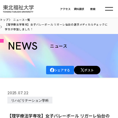
本文へ移動
アクセス
資料請求
検索
トップ
ニュース一覧
【理学療法学専攻】女子バレーボール リガーレ仙台の選手メディカルチェックに
学生が参加しました！
大学について
NEWS
ニュース
学部・大学院
大学についてTOP
大学理念
入試情報
学部・大学院TOP
大学理念
シェアする
ポスト
大学の概要
総合福祉学部
進路・就職
東北福祉大学の想い
入試情報TOP
大学の概要
総合福祉学部
建学の精神・教育の理念
大学の取り組み
共生まちづくり学部
2025.07.22
大学の歩み
入学試験
課外活動
学長室の窓
社会福祉学科
進路・就職 TOP
大学の取り組み
共生まちづくり学部
リハビリテーション学科
学生・教職員・卒業生数
情報公開
教育方針
福祉心理学科
教育学部
社会連携・研究
デジタルパンフ
学則
共生まちづくり学科
情報公開
就職状況
国際交流
各種方針
福祉行政学科
課外活動 TOP
教育学部
【理学療法学専攻】女子バレーボール リガーレ仙台の
カリキュラム編成ガイドライン