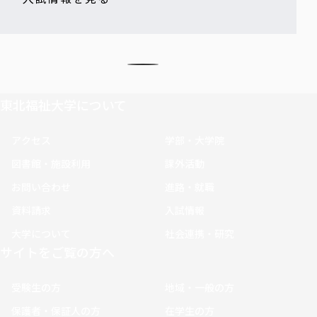
東北福祉大学について
アクセス
学部・大学院
図書館・施設利用
課外活動
お問い合わせ
進路・就職
資料請求
入試情報
大学について
社会連携・研究
サイトをご覧の方へ
受験生の方
地域・一般の方
保護者・保証人の方
在学生の方