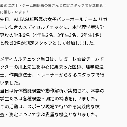
各種社会貢献活動の窓口
学びの特徴
自治体・団体等との主な協定
最後に選手・チーム関係者の皆さんと検診スタッフで記念撮影！
教員紹介・業績
伝承講座「311『伝える／備える』次世代塾」
応援しています！
ICT教育
研究所について
先日、V.LEAGUE所属の女子バレーボールチーム リガ
JICA草の根技術協力事業
初年次教育（リエゾンゼミⅠ）
研究者のご紹介
学びのサポート
ーレ仙台のメディカルチェックに、本学理学療法学
被災地の子ども支援活動
実学臨床教育（総合福祉学部のみ履修可能）
学びのサポート
専攻の学生6名（4年生2名、3年生3名、2年生1名）
教育実践活動（教育学科学生のみ受講可能）
学費（学部学科）
と教員2名が測定スタッフとして参加しました。
禅のこころ
授業料減免・奨学金等
メディカルチェック当日は、リガーレ仙台チームド
宿舎の紹介
クターの川上先生を中心に集まった医師、理学療法
学生生活サポート
士、作業療法士、トレーナーからなるスタッフで行
学生自主活動支援
いました。
社会人学生の育児支援（一時預かり）
当日は身体機能検査や動作解析が実施され、本学の
学生総合補償制度
学生たちは各種検査・測定の補助を行いました。
スポーツ傷害保険
この活動は、スポーツ現場で行われる実践的な検
査・測定について学ぶ貴重な機会となりました。