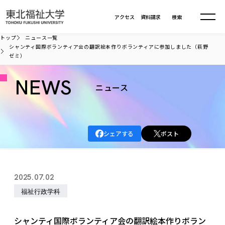
本文へ移動
アクセス
資料請求
検索
トップ
ニュース一覧
シャンティ国際ボランティア会の翻訳絵本作りボランティアに参加しました（萩野
ゼミ）
大学について
NEWS
ニュース
学部・大学院
大学についてTOP
大学理念
入試情報
学部・大学院TOP
大学理念
シェアする
ポスト
大学の概要
総合福祉学部
進路・就職
東北福祉大学の想い
入試情報TOP
大学の概要
総合福祉学部
建学の精神・教育の理念
大学の取り組み
共生まちづくり学部
2025.07.02
大学の歩み
入学試験
課外活動
学長室の窓
社会福祉学科
進路・就職 TOP
大学の取り組み
共生まちづくり学部
福祉行政学科
学生・教職員・卒業生数
情報公開
教育方針
福祉心理学科
教育学部
社会連携・研究
デジタルパンフ
学則
共生まちづくり学科
情報公開
就職状況
国際交流
各種方針
福祉行政学科
課外活動 TOP
教育学部
シャンティ国際ボランティア会の翻訳絵本作りボラン
カリキュラム編成ガイドライン