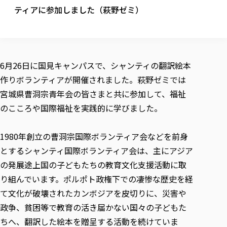
校歌の歴史
健康科学部
寄附行為
ティアに参加しました（萩野ゼミ）
進学相談会
本学のシラバスについて
教育学科
取得可能な資格・免許
校章・マーク・カラー
健康科学部
体育会・運動サークル紹介
社会連携・研究
ガバナンス・コード
国際交流TOP
一般事業主行動計画
産業福祉マネジメント学科
寄附の受け入れ
オープンキャンパス
中期事業計画
保健看護学科
東北福祉大学のキャリアサポート
公的資金等の不正使用の防止に関する基本方針
文化会・文化系サークル紹介
関連法人
交換留学生 Exchange students
事業計画／財務・事業報告
生涯教育・キャリア教育
リハビリテーション学科
社会連携・研究 TOP
情報福祉マネジメント学科
東北福祉大学のキャリアサポート
研究活動における不正行為の防止等に関する対応
教職員募集
6月26日に国見キャンパスで、シャンティの翻訳絵本
採用ご担当者様へ
大学評価
医療経営管理学科
大学指定団体紹介
大学広報誌「TFU Newsletter 東北福祉大学通信」
進路・就職支援
海外留学・研修
作りボランティアが開催されました。萩野ゼミでは
役員・評議員一覧
仏教専修科
採用ご担当者様へ
東北福祉大学の研究活動
IR情報
生涯教育・キャリア教育TOP
初年次教育（リエゾンゼミⅠ）について
関連法人
東北福祉大学のキャリア教育
宮城県曹洞宗青年会の皆さまと共に参加して、福祉
在学生の方
キャンパス案内
東北福祉大学の研究活動
学校教育法施行規則第172条の2に基づく情報公開
センター長の挨拶
外国人在学生
リエゾンゼミ・ナビ（テキスト等）
のこころや国際福祉を実践的に学びました。
大学院
在学生の方
東北福祉大学の紀要・リポジトリ
生涯学習・社会人講座
教職課程における情報の公表
求人の受付について
東北福祉大学の研究紹介
卒業生の方
お役立ち情報（リンク集）
取材について
大学院
東北福祉大学の紀要・リポジトリ
資格取得報奨制度について
Prospective Students
学部・学科等設置計画履行状況報告書
単独学内説明会のご案内
共同研究等をご検討の皆様へ
通信教育部
1980年創立の曹洞宗国際ボランティア会などを前身
卒業生の方
産学・産学官連携
放射線モニタリング測定結果（国見キャンパス）
月例TFU実学臨床研究セミナー
総合福祉学研究科 社会福祉学専攻 修士課程
東北福祉大学求人・インターンシップ検索サイト（キャリタスU
研究紀要
よくあるご質問
情報公開規程
とするシャンティ国際ボランティア会は、主にアジア
通信教育部
産学・産学官連携
卒業後のキャリア支援体制
施設利用
学生支援センター国際交流の活動
総合福祉学研究科 社会福祉学専攻 博士課程
教職研究
カリキュラム（学部・大学院）
社会貢献・地域連携活動
の発展途上国の子どもたちの教育文化支援活動に取
特別支援教育研究室
通信制大学院 総合福祉学研究科 社会福祉学専攻 修士課程
在学生による訪問、情報提供へのご協力のお願い
「高齢者のフレイル予防及びデジタルデバイド解消に向けた産官
東北福祉大学のDNA
総合福祉学研究科 福祉心理学専攻 修士課程
東北福祉大学教育・教職センター特別支援教育研究年報一覧
り組んでいます。ポルポト政権下での凄惨な歴史を経
社会貢献・地域連携活動
スタッフ紹介
通信制大学院 総合福祉学研究科 福祉心理学専攻 修士課程
卒業生アンケート
同窓会
高齢者施設特化型モジュラー車いす開発
その他の就学機会
生涯学習・社会人講座
教育学研究科 教育学専攻 修士課程
て文化が破壊されたカンボジアを皮切りに、災害や
芹沢銈介美術工芸館年報
TFU教育フォーラム
社会貢献への取り組み
在学生インタビュー
学生参加 × 産学官連携 ～ 「行学一如」の実践
政争、貧困等で教育の活き届かない国々の子どもた
東北福祉大学機関リポジトリ
ニュース一覧
社会貢献・地域連携活動報告書
学びの特徴
学内ポータルシステム
自治体・団体等との主な協定
ちへ、翻訳した絵本を贈呈する活動を続けていま
東北福祉大学オープンアクセス方針
Universal Passport