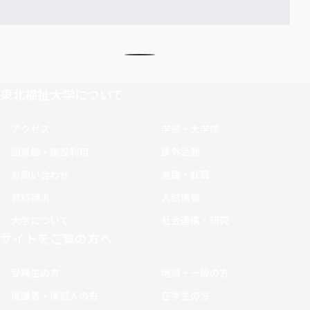
東北福祉大学について
アクセス
学部・大学院
図書館・施設利用
課外活動
お問い合わせ
進路・就職
資料請求
入試情報
大学について
社会連携・研究
サイトをご覧の方へ
受験生の方
地域・一般の方
保護者・保証人の方
在学生の方