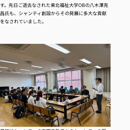
各種社会貢献活動の窓口
学びの特徴
自治体・団体等との主な協定
す。先日ご逝去なされた東北福祉大学OBの八木澤克
教員紹介・業績
伝承講座「311『伝える／備える』次世代塾」
昌氏も、シャンティ創設からその発展に多大な貢献
ICT教育
研究所について
JICA草の根技術協力事業
をなされていました。
初年次教育（リエゾンゼミⅠ）
研究者のご紹介
学びのサポート
被災地の子ども支援活動
実学臨床教育（総合福祉学部のみ履修可能）
学びのサポート
教育実践活動（教育学科学生のみ受講可能）
学費（学部学科）
禅のこころ
授業料減免・奨学金等
宿舎の紹介
学生生活サポート
学生自主活動支援
社会人学生の育児支援（一時預かり）
学生総合補償制度
スポーツ傷害保険