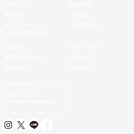
お問い合わせ
進路・就職
資料請求
入試情報
大学について
社会連携・研究
サイトをご覧の方へ
受験生の方
地域・一般の方
保護者・保証人の方
在学生の方
高校の先生方
卒業生の方
サイトポリシー
学内ポータルシステム
Universal Passport