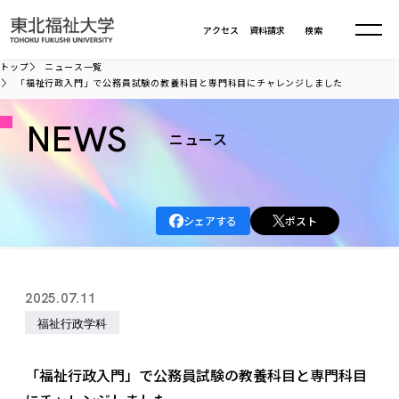
本文へ移動
アクセス
資料請求
検索
トップ
ニュース一覧
「福祉行政入門」で公務員試験の教養科目と専門科目にチャレンジしました
大学について
NEWS
ニュース
学部・大学院
大学についてTOP
大学理念
入試情報
学部・大学院TOP
シェアする
ポスト
大学理念
大学の概要
総合福祉学部
進路・就職
東北福祉大学の想い
入試情報TOP
大学の概要
総合福祉学部
2025.07.11
建学の精神・教育の理念
大学の取り組み
共生まちづくり学部
大学の歩み
入学試験
福祉行政学科
課外活動
学長室の窓
社会福祉学科
進路・就職 TOP
大学の取り組み
共生まちづくり学部
学生・教職員・卒業生数
情報公開
教育方針
福祉心理学科
教育学部
社会連携・研究
デジタルパンフ
「福祉行政入門」で公務員試験の教養科目と専門科目
学則
共生まちづくり学科
情報公開
就職状況
国際交流
各種方針
福祉行政学科
課外活動 TOP
教育学部
カリキュラム編成ガイドライン