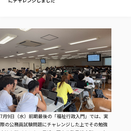
にチャレンジしました
校歌の歴史
健康科学部
寄附行為
進学相談会
本学のシラバスについて
教育学科
取得可能な資格・免許
校章・マーク・カラー
健康科学部
体育会・運動サークル紹介
社会連携・研究
ガバナンス・コード
国際交流TOP
一般事業主行動計画
産業福祉マネジメント学科
寄附の受け入れ
オープンキャンパス
中期事業計画
保健看護学科
東北福祉大学のキャリアサポート
公的資金等の不正使用の防止に関する基本方針
文化会・文化系サークル紹介
関連法人
交換留学生 Exchange students
事業計画／財務・事業報告
生涯教育・キャリア教育
リハビリテーション学科
社会連携・研究 TOP
情報福祉マネジメント学科
東北福祉大学のキャリアサポート
研究活動における不正行為の防止等に関する対応
教職員募集
採用ご担当者様へ
大学評価
医療経営管理学科
大学指定団体紹介
大学広報誌「TFU Newsletter 東北福祉大学通信」
進路・就職支援
海外留学・研修
役員・評議員一覧
仏教専修科
採用ご担当者様へ
東北福祉大学の研究活動
IR情報
生涯教育・キャリア教育TOP
初年次教育（リエゾンゼミⅠ）について
関連法人
東北福祉大学のキャリア教育
在学生の方
キャンパス案内
東北福祉大学の研究活動
学校教育法施行規則第172条の2に基づく情報公開
センター長の挨拶
外国人在学生
リエゾンゼミ・ナビ（テキスト等）
大学院
在学生の方
東北福祉大学の紀要・リポジトリ
生涯学習・社会人講座
教職課程における情報の公表
求人の受付について
東北福祉大学の研究紹介
卒業生の方
お役立ち情報（リンク集）
取材について
大学院
東北福祉大学の紀要・リポジトリ
資格取得報奨制度について
Prospective Students
学部・学科等設置計画履行状況報告書
単独学内説明会のご案内
共同研究等をご検討の皆様へ
通信教育部
卒業生の方
産学・産学官連携
放射線モニタリング測定結果（国見キャンパス）
月例TFU実学臨床研究セミナー
総合福祉学研究科 社会福祉学専攻 修士課程
東北福祉大学求人・インターンシップ検索サイト（キャリタスU
研究紀要
よくあるご質問
情報公開規程
通信教育部
産学・産学官連携
卒業後のキャリア支援体制
施設利用
学生支援センター国際交流の活動
総合福祉学研究科 社会福祉学専攻 博士課程
教職研究
カリキュラム（学部・大学院）
社会貢献・地域連携活動
特別支援教育研究室
通信制大学院 総合福祉学研究科 社会福祉学専攻 修士課程
在学生による訪問、情報提供へのご協力のお願い
「高齢者のフレイル予防及びデジタルデバイド解消に向けた産官
東北福祉大学のDNA
総合福祉学研究科 福祉心理学専攻 修士課程
東北福祉大学教育・教職センター特別支援教育研究年報一覧
社会貢献・地域連携活動
スタッフ紹介
通信制大学院 総合福祉学研究科 福祉心理学専攻 修士課程
卒業生アンケート
同窓会
高齢者施設特化型モジュラー車いす開発
その他の就学機会
生涯学習・社会人講座
教育学研究科 教育学専攻 修士課程
芹沢銈介美術工芸館年報
TFU教育フォーラム
社会貢献への取り組み
在学生インタビュー
7月9日（水）前期最後の「福祉行政入門」では、実
学生参加 × 産学官連携 ～ 「行学一如」の実践
東北福祉大学機関リポジトリ
ニュース一覧
社会貢献・地域連携活動報告書
学びの特徴
際の公務員試験問題にチャレンジした上でその勉強
学内ポータルシステム
自治体・団体等との主な協定
東北福祉大学オープンアクセス方針
Universal Passport