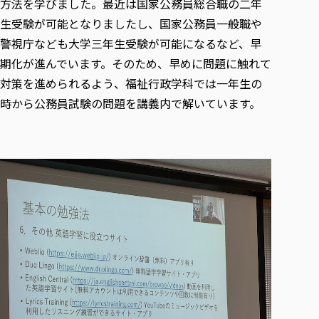
方法を学びました。最近は国家公務員総合職の二年
各種社会貢献活動の窓口
学びの特徴
自治体・団体等との主な協定
教員紹介・業績
生受験が可能となりましたし、国家公務員一般職や
伝承講座「311『伝える／備える』次世代塾」
ICT教育
研究所について
警視庁なども大学三年生受験が可能になるなど、早
JICA草の根技術協力事業
初年次教育（リエゾンゼミⅠ）
研究者のご紹介
学びのサポート
期化が進んでいます。そのため、早めに問題に触れて
被災地の子ども支援活動
実学臨床教育（総合福祉学部のみ履修可能）
学びのサポート
対策を進められるよう、福祉行政学科では一年生の
教育実践活動（教育学科学生のみ受講可能）
時から公務員試験の問題を講義内で解いています。
学費（学部学科）
禅のこころ
授業料減免・奨学金等
宿舎の紹介
学生生活サポート
学生自主活動支援
社会人学生の育児支援（一時預かり）
学生総合補償制度
スポーツ傷害保険