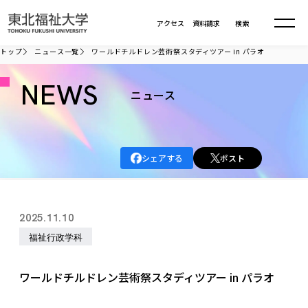
本文へ移動
アクセス
資料請求
検索
トップ
ニュース一覧
ワールドチルドレン芸術祭スタディツアー in パラオ
大学について
NEWS
ニュース
学部・大学院
大学についてTOP
シェアする
ポスト
大学理念
入試情報
学部・大学院TOP
大学理念
大学の概要
総合福祉学部
進路・就職
東北福祉大学の想い
入試情報TOP
2025.11.10
大学の概要
総合福祉学部
建学の精神・教育の理念
大学の取り組み
福祉行政学科
共生まちづくり学部
大学の歩み
入学試験
課外活動
学長室の窓
社会福祉学科
進路・就職 TOP
大学の取り組み
共生まちづくり学部
学生・教職員・卒業生数
情報公開
教育方針
福祉心理学科
ワールドチルドレン芸術祭スタディツアー in パラオ
教育学部
社会連携・研究
デジタルパンフ
学則
共生まちづくり学科
情報公開
就職状況
国際交流
各種方針
福祉行政学科
課外活動 TOP
教育学部
カリキュラム編成ガイドライン