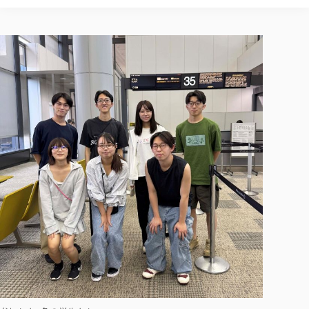
校歌の歴史
健康科学部
寄附行為
進学相談会
本学のシラバスについて
教育学科
取得可能な資格・免許
校章・マーク・カラー
健康科学部
体育会・運動サークル紹介
社会連携・研究
ガバナンス・コード
国際交流TOP
一般事業主行動計画
産業福祉マネジメント学科
寄附の受け入れ
オープンキャンパス
中期事業計画
保健看護学科
東北福祉大学のキャリアサポート
公的資金等の不正使用の防止に関する基本方針
文化会・文化系サークル紹介
関連法人
交換留学生 Exchange students
事業計画／財務・事業報告
生涯教育・キャリア教育
リハビリテーション学科
社会連携・研究 TOP
情報福祉マネジメント学科
東北福祉大学のキャリアサポート
研究活動における不正行為の防止等に関する対応
教職員募集
採用ご担当者様へ
大学評価
医療経営管理学科
大学指定団体紹介
大学広報誌「TFU Newsletter 東北福祉大学通信」
進路・就職支援
海外留学・研修
役員・評議員一覧
仏教専修科
採用ご担当者様へ
東北福祉大学の研究活動
IR情報
生涯教育・キャリア教育TOP
初年次教育（リエゾンゼミⅠ）について
関連法人
東北福祉大学のキャリア教育
在学生の方
キャンパス案内
東北福祉大学の研究活動
学校教育法施行規則第172条の2に基づく情報公開
センター長の挨拶
外国人在学生
リエゾンゼミ・ナビ（テキスト等）
大学院
在学生の方
東北福祉大学の紀要・リポジトリ
生涯学習・社会人講座
教職課程における情報の公表
求人の受付について
東北福祉大学の研究紹介
卒業生の方
お役立ち情報（リンク集）
取材について
大学院
東北福祉大学の紀要・リポジトリ
資格取得報奨制度について
Prospective Students
学部・学科等設置計画履行状況報告書
単独学内説明会のご案内
共同研究等をご検討の皆様へ
通信教育部
卒業生の方
産学・産学官連携
放射線モニタリング測定結果（国見キャンパス）
月例TFU実学臨床研究セミナー
総合福祉学研究科 社会福祉学専攻 修士課程
東北福祉大学求人・インターンシップ検索サイト（キャリタスU
研究紀要
よくあるご質問
情報公開規程
通信教育部
産学・産学官連携
卒業後のキャリア支援体制
施設利用
学生支援センター国際交流の活動
総合福祉学研究科 社会福祉学専攻 博士課程
教職研究
カリキュラム（学部・大学院）
社会貢献・地域連携活動
特別支援教育研究室
通信制大学院 総合福祉学研究科 社会福祉学専攻 修士課程
在学生による訪問、情報提供へのご協力のお願い
「高齢者のフレイル予防及びデジタルデバイド解消に向けた産官
東北福祉大学のDNA
総合福祉学研究科 福祉心理学専攻 修士課程
東北福祉大学教育・教職センター特別支援教育研究年報一覧
社会貢献・地域連携活動
スタッフ紹介
通信制大学院 総合福祉学研究科 福祉心理学専攻 修士課程
卒業生アンケート
同窓会
高齢者施設特化型モジュラー車いす開発
その他の就学機会
生涯学習・社会人講座
教育学研究科 教育学専攻 修士課程
芹沢銈介美術工芸館年報
TFU教育フォーラム
社会貢献への取り組み
在学生インタビュー
学生参加 × 産学官連携 ～ 「行学一如」の実践
東北福祉大学機関リポジトリ
ニュース一覧
社会貢献・地域連携活動報告書
学びの特徴
学内ポータルシステム
自治体・団体等との主な協定
東北福祉大学オープンアクセス方針
Universal Passport