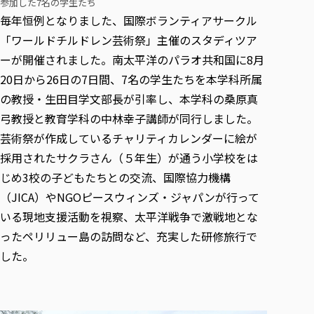
参加した7名の学生たち
各種社会貢献活動の窓口
学びの特徴
自治体・団体等との主な協定
教員紹介・業績
毎年恒例となりました、国際ボランティアサークル
伝承講座「311『伝える／備える』次世代塾」
ICT教育
研究所について
「ワールドチルドレン芸術祭」主催のスタディツア
JICA草の根技術協力事業
初年次教育（リエゾンゼミⅠ）
研究者のご紹介
学びのサポート
ーが開催されました。南太平洋のパラオ共和国に8月
被災地の子ども支援活動
実学臨床教育（総合福祉学部のみ履修可能）
学びのサポート
20日から26日の7日間、7名の学生たちを本学科所属
教育実践活動（教育学科学生のみ受講可能）
の教授・生田目学文部長が引率し、本学科の桑原真
学費（学部学科）
弓教授と教育学科の中林幸子講師が同行しました。
禅のこころ
授業料減免・奨学金等
芸術祭が作成しているチャリティカレンダーに絵が
宿舎の紹介
採用されたサクラさん（５年生）が通う小学校をは
学生生活サポート
じめ3校の子どもたちとの交流、国際協力機構
学生自主活動支援
（JICA）やNGOピースウィンズ・ジャパンが行って
社会人学生の育児支援（一時預かり）
いる現地支援活動を視察、太平洋戦争で激戦地とな
学生総合補償制度
ったペリリュー島の訪問など、充実した研修旅行で
した。
スポーツ傷害保険