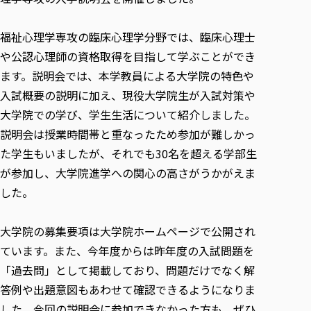
各種社会貢献活動の窓口
学びの特徴
自治体・団体等との主な協定
教員紹介・業績
伝承講座「311『伝える／備える』次世代塾」
ICT教育
研究所について
福祉心理学専攻の臨床心理学分野では、臨床心理士
JICA草の根技術協力事業
初年次教育（リエゾンゼミⅠ）
研究者のご紹介
学びのサポート
や公認心理師の資格取得を目指して学ぶことができ
被災地の子ども支援活動
実学臨床教育（総合福祉学部のみ履修可能）
ます。説明会では、本学教員による大学院の特色や
学びのサポート
入試概要の説明に加え、現役大学院生が入試対策や
教育実践活動（教育学科学生のみ受講可能）
学費（学部学科）
大学院での学び、学生生活について紹介しました。
禅のこころ
授業料減免・奨学金等
説明会は授業時間帯と重なったため参加が難しかっ
宿舎の紹介
た学生もいましたが、それでも30名を超える学部生
学生生活サポート
が参加し、大学院進学への関心の高さがうかがえま
学生自主活動支援
した。
社会人学生の育児支援（一時預かり）
大学院の募集要項は大学院ホームページで公開され
学生総合補償制度
ています。また、今年度からは昨年度の入試問題を
スポーツ傷害保険
「過去問」として掲載しており、問題だけでなく解
答例や出題意図もあわせて確認できるようになりま
した。今回の説明会に参加できなかった方も、ぜひ