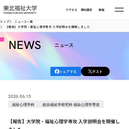
本文へ移動
アクセス
資料請求
検索
トップ
ニュース一覧
【報告】大学院・福祉心理学専攻 入学説明会を開催しました
大学について
NEWS
ニュース
学部・大学院
大学についてTOP
大学理念
入試情報
学部・大学院TOP
シェアする
ポスト
大学理念
大学の概要
総合福祉学部
進路・就職
東北福祉大学の想い
入試情報TOP
大学の概要
総合福祉学部
2026.06.15
建学の精神・教育の理念
大学の取り組み
共生まちづくり学部
大学の歩み
入学試験
福祉心理学科
総合福祉学研究科 福祉心理学専攻
課外活動
学長室の窓
社会福祉学科
進路・就職 TOP
大学の取り組み
共生まちづくり学部
学生・教職員・卒業生数
情報公開
教育方針
福祉心理学科
教育学部
社会連携・研究
デジタルパンフ
【報告】大学院・福祉心理学専攻 入学説明会を開催し
学則
共生まちづくり学科
情報公開
就職状況
国際交流
各種方針
福祉行政学科
課外活動 TOP
教育学部
カリキュラム編成ガイドライン