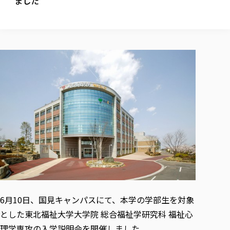
ました
校歌の歴史
健康科学部
寄附行為
進学相談会
本学のシラバスについて
教育学科
取得可能な資格・免許
校章・マーク・カラー
健康科学部
体育会・運動サークル紹介
社会連携・研究
ガバナンス・コード
国際交流TOP
一般事業主行動計画
産業福祉マネジメント学科
寄附の受け入れ
オープンキャンパス
中期事業計画
保健看護学科
東北福祉大学のキャリアサポート
公的資金等の不正使用の防止に関する基本方針
文化会・文化系サークル紹介
関連法人
交換留学生 Exchange students
事業計画／財務・事業報告
生涯教育・キャリア教育
リハビリテーション学科
社会連携・研究 TOP
情報福祉マネジメント学科
東北福祉大学のキャリアサポート
研究活動における不正行為の防止等に関する対応
教職員募集
採用ご担当者様へ
大学評価
医療経営管理学科
大学指定団体紹介
大学広報誌「TFU Newsletter 東北福祉大学通信」
進路・就職支援
海外留学・研修
役員・評議員一覧
仏教専修科
採用ご担当者様へ
東北福祉大学の研究活動
IR情報
生涯教育・キャリア教育TOP
初年次教育（リエゾンゼミⅠ）について
関連法人
東北福祉大学のキャリア教育
在学生の方
キャンパス案内
東北福祉大学の研究活動
学校教育法施行規則第172条の2に基づく情報公開
センター長の挨拶
外国人在学生
リエゾンゼミ・ナビ（テキスト等）
大学院
在学生の方
東北福祉大学の紀要・リポジトリ
生涯学習・社会人講座
教職課程における情報の公表
求人の受付について
東北福祉大学の研究紹介
卒業生の方
お役立ち情報（リンク集）
取材について
大学院
東北福祉大学の紀要・リポジトリ
資格取得報奨制度について
Prospective Students
学部・学科等設置計画履行状況報告書
単独学内説明会のご案内
共同研究等をご検討の皆様へ
通信教育部
卒業生の方
産学・産学官連携
放射線モニタリング測定結果（国見キャンパス）
月例TFU実学臨床研究セミナー
総合福祉学研究科 社会福祉学専攻 修士課程
東北福祉大学求人・インターンシップ検索サイト（キャリタスU
研究紀要
よくあるご質問
情報公開規程
通信教育部
産学・産学官連携
卒業後のキャリア支援体制
施設利用
学生支援センター国際交流の活動
総合福祉学研究科 社会福祉学専攻 博士課程
教職研究
カリキュラム（学部・大学院）
社会貢献・地域連携活動
特別支援教育研究室
通信制大学院 総合福祉学研究科 社会福祉学専攻 修士課程
在学生による訪問、情報提供へのご協力のお願い
「高齢者のフレイル予防及びデジタルデバイド解消に向けた産官
東北福祉大学のDNA
総合福祉学研究科 福祉心理学専攻 修士課程
東北福祉大学教育・教職センター特別支援教育研究年報一覧
社会貢献・地域連携活動
スタッフ紹介
通信制大学院 総合福祉学研究科 福祉心理学専攻 修士課程
卒業生アンケート
同窓会
高齢者施設特化型モジュラー車いす開発
その他の就学機会
生涯学習・社会人講座
教育学研究科 教育学専攻 修士課程
芹沢銈介美術工芸館年報
TFU教育フォーラム
6月10日、国見キャンパスにて、本学の学部生を対象
社会貢献への取り組み
在学生インタビュー
学生参加 × 産学官連携 ～ 「行学一如」の実践
東北福祉大学機関リポジトリ
ニュース一覧
とした東北福祉大学大学院 総合福祉学研究科 福祉心
社会貢献・地域連携活動報告書
学びの特徴
学内ポータルシステム
自治体・団体等との主な協定
東北福祉大学オープンアクセス方針
理学専攻の入学説明会を開催しました。
Universal Passport