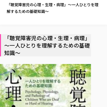
校歌の歴史
健康科学部
寄附行為
「聴覚障害児の心理・生理・病理」～一人ひとりを理
進学相談会
本学のシラバスについて
教育学科
取得可能な資格・免許
校章・マーク・カラー
健康科学部
体育会・運動サークル紹介
社会連携・研究
ガバナンス・コード
解するための基礎知識～
国際交流TOP
一般事業主行動計画
産業福祉マネジメント学科
寄附の受け入れ
オープンキャンパス
中期事業計画
保健看護学科
東北福祉大学のキャリアサポート
公的資金等の不正使用の防止に関する基本方針
文化会・文化系サークル紹介
関連法人
交換留学生 Exchange students
事業計画／財務・事業報告
生涯教育・キャリア教育
リハビリテーション学科
社会連携・研究 TOP
情報福祉マネジメント学科
東北福祉大学のキャリアサポート
研究活動における不正行為の防止等に関する対応
教職員募集
採用ご担当者様へ
大学評価
医療経営管理学科
大学指定団体紹介
大学広報誌「TFU Newsletter 東北福祉大学通信」
進路・就職支援
「聴覚障害児の心理・生理・病理」
海外留学・研修
役員・評議員一覧
仏教専修科
採用ご担当者様へ
東北福祉大学の研究活動
IR情報
生涯教育・キャリア教育TOP
初年次教育（リエゾンゼミⅠ）について
関連法人
東北福祉大学のキャリア教育
～一人ひとりを理解するための基礎
在学生の方
キャンパス案内
東北福祉大学の研究活動
学校教育法施行規則第172条の2に基づく情報公開
センター長の挨拶
外国人在学生
リエゾンゼミ・ナビ（テキスト等）
知識～
大学院
在学生の方
東北福祉大学の紀要・リポジトリ
生涯学習・社会人講座
教職課程における情報の公表
求人の受付について
東北福祉大学の研究紹介
卒業生の方
お役立ち情報（リンク集）
取材について
大学院
東北福祉大学の紀要・リポジトリ
資格取得報奨制度について
Prospective Students
学部・学科等設置計画履行状況報告書
単独学内説明会のご案内
共同研究等をご検討の皆様へ
通信教育部
卒業生の方
産学・産学官連携
放射線モニタリング測定結果（国見キャンパス）
月例TFU実学臨床研究セミナー
総合福祉学研究科 社会福祉学専攻 修士課程
東北福祉大学求人・インターンシップ検索サイト（キャリタスU
研究紀要
よくあるご質問
情報公開規程
通信教育部
産学・産学官連携
卒業後のキャリア支援体制
施設利用
学生支援センター国際交流の活動
総合福祉学研究科 社会福祉学専攻 博士課程
教職研究
カリキュラム（学部・大学院）
社会貢献・地域連携活動
特別支援教育研究室
通信制大学院 総合福祉学研究科 社会福祉学専攻 修士課程
在学生による訪問、情報提供へのご協力のお願い
「高齢者のフレイル予防及びデジタルデバイド解消に向けた産官
東北福祉大学のDNA
総合福祉学研究科 福祉心理学専攻 修士課程
東北福祉大学教育・教職センター特別支援教育研究年報一覧
社会貢献・地域連携活動
スタッフ紹介
通信制大学院 総合福祉学研究科 福祉心理学専攻 修士課程
卒業生アンケート
同窓会
高齢者施設特化型モジュラー車いす開発
その他の就学機会
生涯学習・社会人講座
教育学研究科 教育学専攻 修士課程
芹沢銈介美術工芸館年報
TFU教育フォーラム
社会貢献への取り組み
在学生インタビュー
学生参加 × 産学官連携 ～ 「行学一如」の実践
東北福祉大学機関リポジトリ
ニュース一覧
社会貢献・地域連携活動報告書
学びの特徴
学内ポータルシステム
自治体・団体等との主な協定
東北福祉大学オープンアクセス方針
Universal Passport