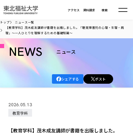
本文へ移動
アクセス
資料請求
検索
トップ
ニュース一覧
【教育学科】茂木成友講師が書籍を出版しました。「聴覚障害児の心理・生理・病
理」～一人ひとりを理解するための基礎知識～
大学について
NEWS
ニュース
学部・大学院
大学についてTOP
大学理念
入試情報
学部・大学院TOP
大学理念
シェアする
ポスト
大学の概要
総合福祉学部
進路・就職
東北福祉大学の想い
入試情報TOP
大学の概要
総合福祉学部
建学の精神・教育の理念
大学の取り組み
共生まちづくり学部
2026.05.13
大学の歩み
入学試験
課外活動
学長室の窓
社会福祉学科
進路・就職 TOP
大学の取り組み
共生まちづくり学部
教育学科
学生・教職員・卒業生数
情報公開
教育方針
福祉心理学科
教育学部
社会連携・研究
デジタルパンフ
学則
共生まちづくり学科
情報公開
就職状況
国際交流
各種方針
福祉行政学科
課外活動 TOP
教育学部
【教育学科】茂木成友講師が書籍を出版しました。
カリキュラム編成ガイドライン