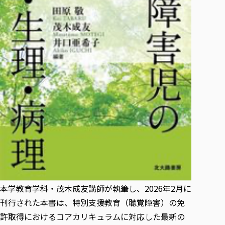
各種社会貢献活動の窓口
学びの特徴
自治体・団体等との主な協定
教員紹介・業績
伝承講座「311『伝える／備える』次世代塾」
ICT教育
研究所について
JICA草の根技術協力事業
初年次教育（リエゾンゼミⅠ）
研究者のご紹介
学びのサポート
被災地の子ども支援活動
実学臨床教育（総合福祉学部のみ履修可能）
学びのサポート
教育実践活動（教育学科学生のみ受講可能）
学費（学部学科）
禅のこころ
授業料減免・奨学金等
宿舎の紹介
学生生活サポート
学生自主活動支援
社会人学生の育児支援（一時預かり）
学生総合補償制度
スポーツ傷害保険
本学教育学科・茂木成友講師が執筆し、2026年2月に
刊行された本書は、特別支援教育（聴覚障害）の免
許取得におけるコアカリキュラムに対応した最新の