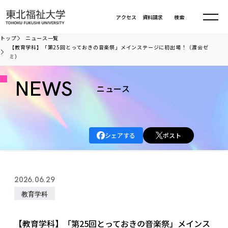
本文へ移動
アクセス
資料請求
検索
トップ
ニュース一覧
【教育学科】「第25回とっておきの音楽祭」メインステージに初出場！（渡会ゼ
ミ）
大学について
NEWS
ニュース
学部・大学院
大学についてTOP
大学理念
入試情報
学部・大学院TOP
大学理念
シェアする
ポスト
大学の概要
総合福祉学部
進路・就職
東北福祉大学の想い
入試情報TOP
大学の概要
総合福祉学部
建学の精神・教育の理念
大学の取り組み
共生まちづくり学部
2026.06.29
大学の歩み
入学試験
課外活動
学長室の窓
社会福祉学科
進路・就職 TOP
大学の取り組み
共生まちづくり学部
教育学科
学生・教職員・卒業生数
情報公開
教育方針
福祉心理学科
教育学部
社会連携・研究
デジタルパンフ
学則
共生まちづくり学科
情報公開
就職状況
国際交流
各種方針
福祉行政学科
課外活動 TOP
教育学部
【教育学科】「第25回とっておきの音楽祭」メインス
カリキュラム編成ガイドライン