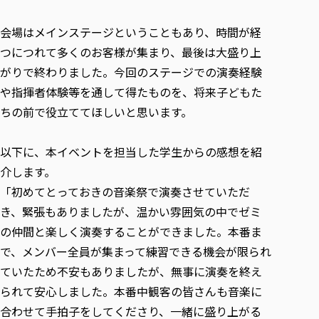
各種社会貢献活動の窓口
学びの特徴
自治体・団体等との主な協定
教員紹介・業績
伝承講座「311『伝える／備える』次世代塾」
会場はメインステージということもあり、時間が経
ICT教育
研究所について
JICA草の根技術協力事業
つにつれて多くのお客様が集まり、最後は大盛り上
初年次教育（リエゾンゼミⅠ）
研究者のご紹介
学びのサポート
被災地の子ども支援活動
がりで終わりました。今回のステージでの演奏経験
実学臨床教育（総合福祉学部のみ履修可能）
学びのサポート
や指揮者体験等を通して得たものを、将来子どもた
教育実践活動（教育学科学生のみ受講可能）
学費（学部学科）
ちの前で役立ててほしいと思います。
禅のこころ
授業料減免・奨学金等
宿舎の紹介
以下に、本イベントを担当した学生からの感想を紹
介します。
学生生活サポート
「初めてとっておきの音楽祭で演奏させていただ
学生自主活動支援
き、緊張もありましたが、温かい雰囲気の中でゼミ
社会人学生の育児支援（一時預かり）
の仲間と楽しく演奏することができました。本番ま
学生総合補償制度
で、メンバー全員が集まって練習できる機会が限られ
スポーツ傷害保険
ていたため不安もありましたが、無事に演奏を終え
られて安心しました。本番中観客の皆さんも音楽に
合わせて手拍子をしてくださり、一緒に盛り上がる