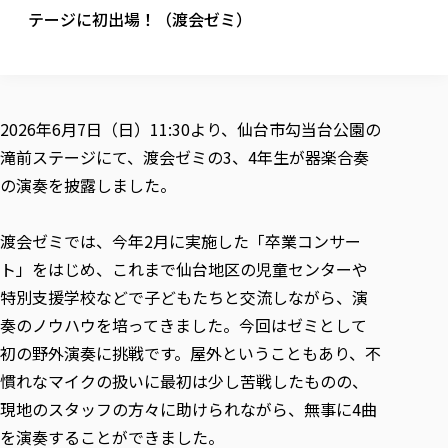
校歌の歴史
健康科学部
寄附行為
テージに初出場！（渡会ゼミ）
進学相談会
本学のシラバスについて
教育学科
取得可能な資格・免許
校章・マーク・カラー
健康科学部
体育会・運動サークル紹介
社会連携・研究
ガバナンス・コード
国際交流TOP
一般事業主行動計画
産業福祉マネジメント学科
寄附の受け入れ
オープンキャンパス
中期事業計画
保健看護学科
東北福祉大学のキャリアサポート
公的資金等の不正使用の防止に関する基本方針
文化会・文化系サークル紹介
関連法人
交換留学生 Exchange students
事業計画／財務・事業報告
生涯教育・キャリア教育
リハビリテーション学科
社会連携・研究 TOP
情報福祉マネジメント学科
東北福祉大学のキャリアサポート
研究活動における不正行為の防止等に関する対応
教職員募集
2026年6月7日（日）11:30より、仙台市勾当台公園の
採用ご担当者様へ
大学評価
医療経営管理学科
大学指定団体紹介
大学広報誌「TFU Newsletter 東北福祉大学通信」
進路・就職支援
海外留学・研修
滝前ステージにて、渡会ゼミの3、4年生が器楽合奏
役員・評議員一覧
仏教専修科
採用ご担当者様へ
東北福祉大学の研究活動
IR情報
生涯教育・キャリア教育TOP
初年次教育（リエゾンゼミⅠ）について
関連法人
東北福祉大学のキャリア教育
の演奏を披露しました。
在学生の方
キャンパス案内
東北福祉大学の研究活動
学校教育法施行規則第172条の2に基づく情報公開
センター長の挨拶
外国人在学生
リエゾンゼミ・ナビ（テキスト等）
大学院
在学生の方
東北福祉大学の紀要・リポジトリ
生涯学習・社会人講座
教職課程における情報の公表
求人の受付について
東北福祉大学の研究紹介
卒業生の方
渡会ゼミでは、今年2月に実施した「卒業コンサー
お役立ち情報（リンク集）
取材について
大学院
東北福祉大学の紀要・リポジトリ
資格取得報奨制度について
Prospective Students
学部・学科等設置計画履行状況報告書
単独学内説明会のご案内
共同研究等をご検討の皆様へ
通信教育部
ト」をはじめ、これまで仙台地区の児童センターや
卒業生の方
産学・産学官連携
放射線モニタリング測定結果（国見キャンパス）
月例TFU実学臨床研究セミナー
総合福祉学研究科 社会福祉学専攻 修士課程
東北福祉大学求人・インターンシップ検索サイト（キャリタスU
研究紀要
よくあるご質問
情報公開規程
特別支援学校などで子どもたちと交流しながら、演
通信教育部
産学・産学官連携
卒業後のキャリア支援体制
施設利用
学生支援センター国際交流の活動
総合福祉学研究科 社会福祉学専攻 博士課程
教職研究
カリキュラム（学部・大学院）
社会貢献・地域連携活動
奏のノウハウを培ってきました。今回はゼミとして
特別支援教育研究室
通信制大学院 総合福祉学研究科 社会福祉学専攻 修士課程
在学生による訪問、情報提供へのご協力のお願い
「高齢者のフレイル予防及びデジタルデバイド解消に向けた産官
東北福祉大学のDNA
総合福祉学研究科 福祉心理学専攻 修士課程
東北福祉大学教育・教職センター特別支援教育研究年報一覧
初の野外演奏に挑戦です。屋外ということもあり、不
社会貢献・地域連携活動
スタッフ紹介
通信制大学院 総合福祉学研究科 福祉心理学専攻 修士課程
卒業生アンケート
同窓会
高齢者施設特化型モジュラー車いす開発
その他の就学機会
生涯学習・社会人講座
教育学研究科 教育学専攻 修士課程
慣れなマイクの扱いに最初は少し苦戦したものの、
芹沢銈介美術工芸館年報
TFU教育フォーラム
社会貢献への取り組み
在学生インタビュー
学生参加 × 産学官連携 ～ 「行学一如」の実践
現地のスタッフの方々に助けられながら、無事に4曲
東北福祉大学機関リポジトリ
ニュース一覧
社会貢献・地域連携活動報告書
学びの特徴
学内ポータルシステム
自治体・団体等との主な協定
を演奏することができました。
東北福祉大学オープンアクセス方針
Universal Passport