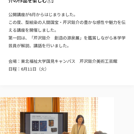
介の作品を愉しむ①」
校歌の歴史
健康科学部
寄附行為
進学相談会
本学のシラバスについて
教育学科
取得可能な資格・免許
校章・マーク・カラー
健康科学部
体育会・運動サークル紹介
社会連携・研究
ガバナンス・コード
国際交流TOP
公開講座が6月からはじまりました。
一般事業主行動計画
産業福祉マネジメント学科
寄附の受け入れ
オープンキャンパス
この度、型絵染の人間国宝・芹沢銈介の豊かな感性や魅力を伝
中期事業計画
保健看護学科
東北福祉大学のキャリアサポート
公的資金等の不正使用の防止に関する基本方針
文化会・文化系サークル紹介
関連法人
える講座を開催しました。
交換留学生 Exchange students
事業計画／財務・事業報告
生涯教育・キャリア教育
リハビリテーション学科
社会連携・研究 TOP
情報福祉マネジメント学科
東北福祉大学のキャリアサポート
研究活動における不正行為の防止等に関する対応
第一回は、「芹沢銈介 創造の源泉展」を鑑賞しながら本学学
教職員募集
採用ご担当者様へ
大学評価
医療経営管理学科
大学指定団体紹介
大学広報誌「TFU Newsletter 東北福祉大学通信」
進路・就職支援
芸員が解説、講話を行いました。
海外留学・研修
役員・評議員一覧
仏教専修科
採用ご担当者様へ
東北福祉大学の研究活動
IR情報
生涯教育・キャリア教育TOP
初年次教育（リエゾンゼミⅠ）について
関連法人
東北福祉大学のキャリア教育
在学生の方
キャンパス案内
東北福祉大学の研究活動
学校教育法施行規則第172条の2に基づく情報公開
センター長の挨拶
会場：東北福祉大学国見キャンパス 芹沢銈介美術工芸館
外国人在学生
リエゾンゼミ・ナビ（テキスト等）
大学院
在学生の方
東北福祉大学の紀要・リポジトリ
生涯学習・社会人講座
日程：6月11日（火）
教職課程における情報の公表
求人の受付について
東北福祉大学の研究紹介
卒業生の方
お役立ち情報（リンク集）
取材について
大学院
東北福祉大学の紀要・リポジトリ
資格取得報奨制度について
Prospective Students
学部・学科等設置計画履行状況報告書
単独学内説明会のご案内
共同研究等をご検討の皆様へ
通信教育部
卒業生の方
産学・産学官連携
放射線モニタリング測定結果（国見キャンパス）
月例TFU実学臨床研究セミナー
総合福祉学研究科 社会福祉学専攻 修士課程
東北福祉大学求人・インターンシップ検索サイト（キャリタスU
研究紀要
よくあるご質問
情報公開規程
通信教育部
産学・産学官連携
卒業後のキャリア支援体制
施設利用
学生支援センター国際交流の活動
総合福祉学研究科 社会福祉学専攻 博士課程
教職研究
カリキュラム（学部・大学院）
社会貢献・地域連携活動
特別支援教育研究室
通信制大学院 総合福祉学研究科 社会福祉学専攻 修士課程
在学生による訪問、情報提供へのご協力のお願い
「高齢者のフレイル予防及びデジタルデバイド解消に向けた産官
東北福祉大学のDNA
総合福祉学研究科 福祉心理学専攻 修士課程
東北福祉大学教育・教職センター特別支援教育研究年報一覧
社会貢献・地域連携活動
スタッフ紹介
通信制大学院 総合福祉学研究科 福祉心理学専攻 修士課程
卒業生アンケート
同窓会
高齢者施設特化型モジュラー車いす開発
その他の就学機会
生涯学習・社会人講座
教育学研究科 教育学専攻 修士課程
芹沢銈介美術工芸館年報
TFU教育フォーラム
社会貢献への取り組み
在学生インタビュー
学生参加 × 産学官連携 ～ 「行学一如」の実践
東北福祉大学機関リポジトリ
ニュース一覧
社会貢献・地域連携活動報告書
学びの特徴
学内ポータルシステム
自治体・団体等との主な協定
東北福祉大学オープンアクセス方針
Universal Passport