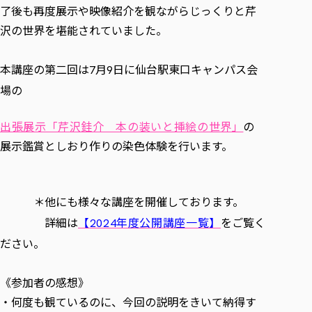
了後も再度展示や映像紹介を観ながらじっくりと芹
沢の世界を堪能されていました。
本講座の第二回は
月
日に仙台駅東口キャンパス会
7
9
場の
出張展示「芹沢銈介 本の装いと挿絵の世界」
の
展示鑑賞としおり作りの染色体験を行います。
＊他にも様々な講座を開催しております。
詳細は
【
年度公開講座一覧】
をご覧く
2024
ださい。
《参加者の感想》
・何度も観ているのに、今回の説明をきいて納得す