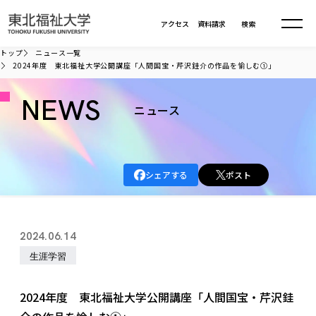
本文へ移動
アクセス
資料請求
検索
トップ
ニュース一覧
2024年度 東北福祉大学公開講座「人間国宝・芹沢銈介の作品を愉しむ①」
大学について
NEWS
ニュース
学部・大学院
大学についてTOP
大学理念
入試情報
学部・大学院TOP
シェアする
ポスト
大学理念
大学の概要
総合福祉学部
進路・就職
東北福祉大学の想い
入試情報TOP
大学の概要
総合福祉学部
2024.06.14
建学の精神・教育の理念
大学の取り組み
共生まちづくり学部
大学の歩み
入学試験
生涯学習
課外活動
学長室の窓
社会福祉学科
進路・就職 TOP
大学の取り組み
共生まちづくり学部
学生・教職員・卒業生数
情報公開
教育方針
福祉心理学科
教育学部
社会連携・研究
デジタルパンフ
2024年度 東北福祉大学公開講座「人間国宝・芹沢銈
学則
共生まちづくり学科
情報公開
就職状況
国際交流
各種方針
福祉行政学科
課外活動 TOP
教育学部
カリキュラム編成ガイドライン