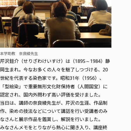
各種社会貢献活動の窓口
学びの特徴
自治体・団体等との主な協定
教員紹介・業績
伝承講座「311『伝える／備える』次世代塾」
ICT教育
研究所について
JICA草の根技術協力事業
初年次教育（リエゾンゼミⅠ）
研究者のご紹介
学びのサポート
被災地の子ども支援活動
実学臨床教育（総合福祉学部のみ履修可能）
学びのサポート
教育実践活動（教育学科学生のみ受講可能）
学費（学部学科）
禅のこころ
授業料減免・奨学金等
本学助教 奈良綾先生
芹沢銈介（せりざわけいすけ）は（
）静
1895～1984
宿舎の紹介
岡生まれ。今なお多くの人々を魅了しつづける、
20
学生生活サポート
世紀を代表する染色家です。昭和
（
）、
31年
1956
学生自主活動支援
「型絵染」で重要無形文化財保持者（人間国宝）に
社会人学生の育児支援（一時預かり）
認定され、国内外問わず高い評価を受けました。
学生総合補償制度
当日は、講師の奈良綾先生が、芹沢の生涯、作品制
スポーツ傷害保険
作、染めの技法などについて講話を行い受講者のみ
なさんと展示作品を鑑賞し、解説を行いました。
みなさんメモをとりながら熱心に聞き入り、講座終