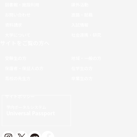
図書館・施設利用
課外活動
お問い合わせ
進路・就職
資料請求
入試情報
大学について
社会連携・研究
サイトをご覧の方へ
受験生の方
地域・一般の方
保護者・保証人の方
在学生の方
高校の先生方
卒業生の方
サイトポリシー
学内ポータルシステム
Universal Passport