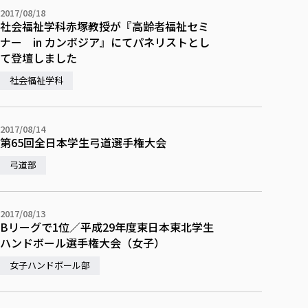
各種社会貢献活動の窓口
学びの特徴
自治体・団体等との主な協定
2017/08/18
教員紹介・業績
社会福祉学科赤塚教授が『高齢者福祉セミ
伝承講座「311『伝える／備える』次世代塾」
ICT教育
研究所について
ナー in カンボジア』にてパネリストとし
JICA草の根技術協力事業
初年次教育（リエゾンゼミⅠ）
研究者のご紹介
学びのサポート
て登壇しました
被災地の子ども支援活動
実学臨床教育（総合福祉学部のみ履修可能）
学びのサポート
社会福祉学科
教育実践活動（教育学科学生のみ受講可能）
学費（学部学科）
禅のこころ
授業料減免・奨学金等
2017/08/14
第65回全日本学生弓道選手権大会
宿舎の紹介
弓道部
学生生活サポート
学生自主活動支援
社会人学生の育児支援（一時預かり）
2017/08/13
Bリーグで1位／平成29年度東日本東北学生
学生総合補償制度
ハンドボール選手権大会（女子）
スポーツ傷害保険
女子ハンドボール部