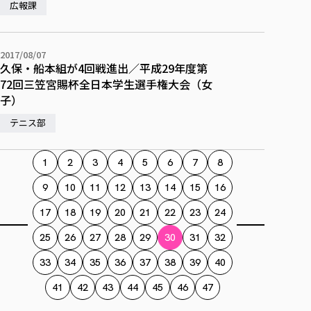
広報課
2017/08/07
久保・船本組が4回戦進出／平成29年度第
72回三笠宮賜杯全日本学生選手権大会（女
子）
テニス部
1
2
3
4
5
6
7
8
9
10
11
12
13
14
15
16
17
18
19
20
21
22
23
24
25
26
27
28
29
30
31
32
33
34
35
36
37
38
39
40
41
42
43
44
45
46
47