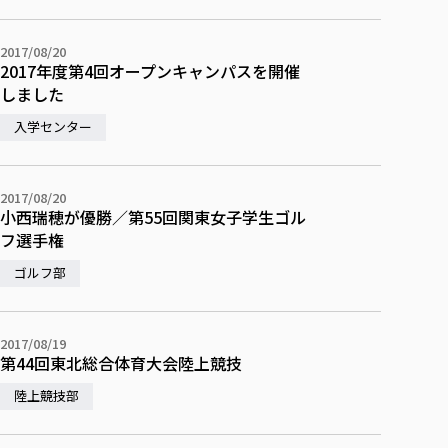
校歌の歴史
健康科学部
寄附行為
進学相談会
本学のシラバスについて
教育学科
取得可能な資格・免許
校章・マーク・カラー
在学生向け
卒業生向け
健康科学部
体育会・運動サークル紹介
社会連携・研究
ガバナンス・コード
国際交流TOP
2017/08/20
一般事業主行動計画
産業福祉マネジメント学科
寄附の受け入れ
2017年度第4回オープンキャンパスを開催
オープンキャンパス
保護者向け
中期事業計画
保健看護学科
東北福祉大学のキャリアサポート
公的資金等の不正使用の防止に関する基本方針
文化会・文化系サークル紹介
しました
関連法人
交換留学生 Exchange students
事業計画／財務・事業報告
生涯教育・キャリア教育
リハビリテーション学科
社会連携・研究 TOP
情報福祉マネジメント学科
東北福祉大学のキャリアサポート
研究活動における不正行為の防止等に関する対応
教職員募集
入学センター
採用ご担当者様へ
大学評価
医療経営管理学科
大学指定団体紹介
大学広報誌「TFU Newsletter 東北福祉大学通信」
進路・就職支援
海外留学・研修
役員・評議員一覧
仏教専修科
採用ご担当者様へ
東北福祉大学の研究活動
IR情報
生涯教育・キャリア教育TOP
初年次教育（リエゾンゼミⅠ）について
関連法人
東北福祉大学のキャリア教育
在学生の方
キャンパス案内
東北福祉大学の研究活動
2017/08/20
学校教育法施行規則第172条の2に基づく情報公開
センター長の挨拶
外国人在学生
リエゾンゼミ・ナビ（テキスト等）
大学院
小西瑞穂が優勝／第55回関東女子学生ゴル
在学生の方
東北福祉大学の紀要・リポジトリ
生涯学習・社会人講座
教職課程における情報の公表
求人の受付について
東北福祉大学の研究紹介
卒業生の方
フ選手権
お役立ち情報（リンク集）
取材について
大学院
東北福祉大学の紀要・リポジトリ
資格取得報奨制度について
Prospective Students
学部・学科等設置計画履行状況報告書
単独学内説明会のご案内
共同研究等をご検討の皆様へ
通信教育部
卒業生の方
産学・産学官連携
放射線モニタリング測定結果（国見キャンパス）
ゴルフ部
月例TFU実学臨床研究セミナー
総合福祉学研究科 社会福祉学専攻 修士課程
東北福祉大学求人・インターンシップ検索サイト（キャリタスU
研究紀要
よくあるご質問
情報公開規程
通信教育部
産学・産学官連携
卒業後のキャリア支援体制
施設利用
学生支援センター国際交流の活動
総合福祉学研究科 社会福祉学専攻 博士課程
教職研究
カリキュラム（学部・大学院）
社会貢献・地域連携活動
特別支援教育研究室
通信制大学院 総合福祉学研究科 社会福祉学専攻 修士課程
在学生による訪問、情報提供へのご協力のお願い
「高齢者のフレイル予防及びデジタルデバイド解消に向けた産官
東北福祉大学のDNA
2017/08/19
総合福祉学研究科 福祉心理学専攻 修士課程
東北福祉大学教育・教職センター特別支援教育研究年報一覧
社会貢献・地域連携活動
第44回東北総合体育大会陸上競技
スタッフ紹介
通信制大学院 総合福祉学研究科 福祉心理学専攻 修士課程
卒業生アンケート
同窓会
高齢者施設特化型モジュラー車いす開発
その他の就学機会
生涯学習・社会人講座
教育学研究科 教育学専攻 修士課程
芹沢銈介美術工芸館年報
TFU教育フォーラム
社会貢献への取り組み
在学生インタビュー
陸上競技部
学生参加 × 産学官連携 ～ 「行学一如」の実践
東北福祉大学機関リポジトリ
ニュース一覧
社会貢献・地域連携活動報告書
学びの特徴
学内ポータルシステム
自治体・団体等との主な協定
東北福祉大学オープンアクセス方針
Universal Passport