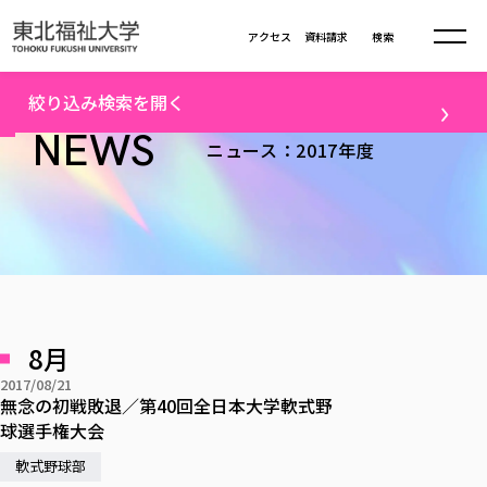
本文へ移動
アクセス
資料請求
検索
トップ
2017年度ニュース一覧（30）
絞り込み検索を開く
大学について
NEWS
ニュース：2017年度
テーマ
学部・大学院
大学についてTOP
すべて
キャンパスニュース
大学理念
学部学科の活動
卒業生の活躍
入試情報
学部・大学院TOP
大学理念
進路・就職
学生・課外活動
大学の概要
総合福祉学部
進路・就職
東北福祉大学の想い
入試情報TOP
メディア
社会連携
大学の概要
8月
総合福祉学部
建学の精神・教育の理念
大学の取り組み
研究
共生まちづくり学部
2017/08/21
大学の歩み
入学試験
課外活動
学長室の窓
社会福祉学科
進路・就職 TOP
無念の初戦敗退／第40回全日本大学軟式野
大学の取り組み
配信対象
共生まちづくり学部
学生・教職員・卒業生数
情報公開
球選手権大会
教育方針
福祉心理学科
教育学部
社会連携・研究
すべて
受験生向け
デジタルパンフ
学則
共生まちづくり学科
情報公開
就職状況
軟式野球部
国際交流
各種方針
福祉行政学科
課外活動 TOP
教育学部
カリキュラム編成ガイドライン
高校の先生向け
地域・一般向け