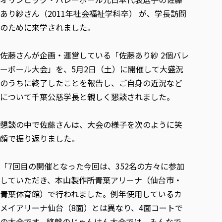
各種社会貢献活動の窓口
学びの特徴
自治体・団体等との主な協定
あり紗さん（2011年社会福祉学科卒） が、学長訪問
教員紹介・業績
伝承講座「311『伝える／備える』次世代塾」
ICT教育
研究所について
のために来学されました。
JICA草の根技術協力事業
初年次教育（リエゾンゼミⅠ）
研究者のご紹介
学びのサポート
被災地の子ども支援活動
実学臨床教育（総合福祉学部のみ履修可能）
佐藤さんが企画・運営している「佐藤あり紗 2個バレ
学びのサポート
教育実践活動（教育学科学生のみ受講可能）
ーボール大会」を、5月2日（土）に開催して大盛況
学費（学部学科）
のうちに終了したことを報告し、ご自身の近況など
禅のこころ
授業料減免・奨学金等
について千葉公慈学長と親しく懇談されました。
宿舎の紹介
学生生活サポート
懇談の中で佐藤さんは、大会の様子を次のように笑
学生自主活動支援
顔で振り返りました。
社会人学生の育児支援（一時預かり）
「7回目の開催となった今回は、352名の方々に参加
学生総合補償制度
していただき、本山製作所青葉アリーナ（仙台市・
スポーツ傷害保険
青葉体育館）で行われました。例年使用しているカ
メイアリーナ仙台（8面）とは異なり、4面コートで
の大会です。終盤のじゃんけん大会では、みんなで