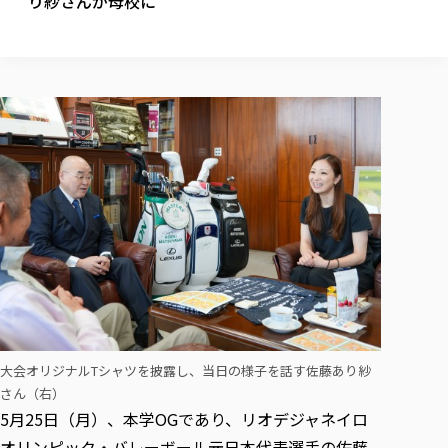
り紗さんが母校に
校歌の歴史
健康科学部
寄附行為
進学相談会
本学のシラバスについて
教育学科
取得可能な資格・免許
校章・マーク・カラー
健康科学部
体育会・運動サークル紹介
社会連携・研究
ガバナンス・コード
国際交流TOP
一般事業主行動計画
産業福祉マネジメント学科
寄附の受け入れ
オープンキャンパス
中期事業計画
保健看護学科
東北福祉大学のキャリアサポート
公的資金等の不正使用の防止に関する基本方針
文化会・文化系サークル紹介
関連法人
交換留学生 Exchange students
事業計画／財務・事業報告
生涯教育・キャリア教育
リハビリテーション学科
社会連携・研究 TOP
情報福祉マネジメント学科
東北福祉大学のキャリアサポート
研究活動における不正行為の防止等に関する対応
教職員募集
採用ご担当者様へ
大学評価
医療経営管理学科
大学指定団体紹介
大学広報誌「TFU Newsletter 東北福祉大学通信」
進路・就職支援
海外留学・研修
役員・評議員一覧
仏教専修科
採用ご担当者様へ
東北福祉大学の研究活動
IR情報
生涯教育・キャリア教育TOP
初年次教育（リエゾンゼミⅠ）について
関連法人
東北福祉大学のキャリア教育
在学生の方
キャンパス案内
東北福祉大学の研究活動
学校教育法施行規則第172条の2に基づく情報公開
センター長の挨拶
外国人在学生
リエゾンゼミ・ナビ（テキスト等）
大学院
在学生の方
東北福祉大学の紀要・リポジトリ
生涯学習・社会人講座
教職課程における情報の公表
求人の受付について
東北福祉大学の研究紹介
卒業生の方
お役立ち情報（リンク集）
取材について
大学院
東北福祉大学の紀要・リポジトリ
資格取得報奨制度について
Prospective Students
学部・学科等設置計画履行状況報告書
単独学内説明会のご案内
共同研究等をご検討の皆様へ
通信教育部
卒業生の方
産学・産学官連携
放射線モニタリング測定結果（国見キャンパス）
月例TFU実学臨床研究セミナー
総合福祉学研究科 社会福祉学専攻 修士課程
東北福祉大学求人・インターンシップ検索サイト（キャリタスU
研究紀要
よくあるご質問
情報公開規程
通信教育部
産学・産学官連携
卒業後のキャリア支援体制
施設利用
学生支援センター国際交流の活動
総合福祉学研究科 社会福祉学専攻 博士課程
教職研究
カリキュラム（学部・大学院）
社会貢献・地域連携活動
特別支援教育研究室
通信制大学院 総合福祉学研究科 社会福祉学専攻 修士課程
在学生による訪問、情報提供へのご協力のお願い
「高齢者のフレイル予防及びデジタルデバイド解消に向けた産官
東北福祉大学のDNA
総合福祉学研究科 福祉心理学専攻 修士課程
東北福祉大学教育・教職センター特別支援教育研究年報一覧
社会貢献・地域連携活動
スタッフ紹介
通信制大学院 総合福祉学研究科 福祉心理学専攻 修士課程
卒業生アンケート
同窓会
高齢者施設特化型モジュラー車いす開発
その他の就学機会
大会オリジナルTシャツを披露し、当日の様子を話す佐藤あり紗
生涯学習・社会人講座
教育学研究科 教育学専攻 修士課程
芹沢銈介美術工芸館年報
TFU教育フォーラム
社会貢献への取り組み
在学生インタビュー
さん（右）
学生参加 × 産学官連携 ～ 「行学一如」の実践
東北福祉大学機関リポジトリ
ニュース一覧
5月25日（月）、本学OGであり、リオデジャネイロ
社会貢献・地域連携活動報告書
学びの特徴
学内ポータルシステム
自治体・団体等との主な協定
東北福祉大学オープンアクセス方針
Universal Passport
オリンピック・バレーボール元日本代表選手の佐藤