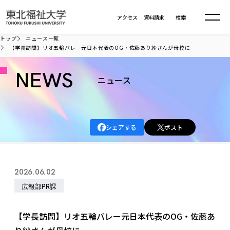
本文へ移動
アクセス
資料請求
検索
トップ
ニュース一覧
【学長訪問】リオ五輪バレー元日本代表のOG・佐藤あり紗さんが母校に
大学について
NEWS
ニュース
学部・大学院
大学についてTOP
大学理念
入試情報
学部・大学院TOP
シェアする
ポスト
大学理念
大学の概要
総合福祉学部
進路・就職
東北福祉大学の想い
入試情報TOP
大学の概要
総合福祉学部
2026.06.02
建学の精神・教育の理念
大学の取り組み
共生まちづくり学部
大学の歩み
入学試験
広報部PR課
課外活動
学長室の窓
社会福祉学科
進路・就職 TOP
大学の取り組み
共生まちづくり学部
学生・教職員・卒業生数
情報公開
教育方針
福祉心理学科
教育学部
社会連携・研究
デジタルパンフ
【学長訪問】リオ五輪バレー元日本代表のOG・佐藤あ
学則
共生まちづくり学科
情報公開
就職状況
国際交流
各種方針
福祉行政学科
課外活動 TOP
教育学部
カリキュラム編成ガイドライン