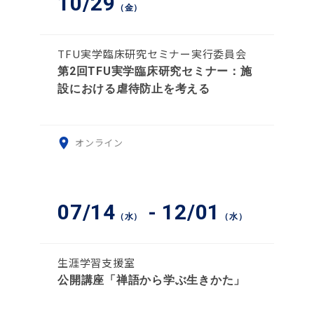
10/29
（金）
TFU実学臨床研究セミナー実行委員会
第2回TFU実学臨床研究セミナー：施
設における虐待防止を考える
オンライン
07/14
- 12/01
（水）
（水）
生涯学習支援室
公開講座「禅語から学ぶ生きかた」