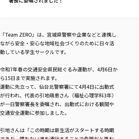
署長に委嘱されました！
校歌の歴史
健康科学部
寄附行為
進学相談会
本学のシラバスについて
教育学科
取得可能な資格・免許
校章・マーク・カラー
健康科学部
体育会・運動サークル紹介
社会連携・研究
ガバナンス・コード
国際交流TOP
一般事業主行動計画
産業福祉マネジメント学科
寄附の受け入れ
オープンキャンパス
中期事業計画
保健看護学科
東北福祉大学のキャリアサポート
公的資金等の不正使用の防止に関する基本方針
文化会・文化系サークル紹介
関連法人
交換留学生 Exchange students
事業計画／財務・事業報告
生涯教育・キャリア教育
リハビリテーション学科
「Team ZERO」は、宮城県警察や企業などと連携し
社会連携・研究 TOP
情報福祉マネジメント学科
東北福祉大学のキャリアサポート
研究活動における不正行為の防止等に関する対応
教職員募集
採用ご担当者様へ
ながら安全・安心な地域社会づくりのために日々活
大学評価
医療経営管理学科
大学指定団体紹介
大学広報誌「TFU Newsletter 東北福祉大学通信」
進路・就職支援
海外留学・研修
役員・評議員一覧
仏教専修科
採用ご担当者様へ
動している学生サークルです。
東北福祉大学の研究活動
IR情報
生涯教育・キャリア教育TOP
初年次教育（リエゾンゼミⅠ）について
関連法人
東北福祉大学のキャリア教育
在学生の方
キャンパス案内
東北福祉大学の研究活動
学校教育法施行規則第172条の2に基づく情報公開
センター長の挨拶
外国人在学生
リエゾンゼミ・ナビ（テキスト等）
大学院
在学生の方
東北福祉大学の紀要・リポジトリ
令和7年春の交通安全県民総ぐるみ運動が、4月6日か
生涯学習・社会人講座
教職課程における情報の公表
求人の受付について
東北福祉大学の研究紹介
卒業生の方
お役立ち情報（リンク集）
取材について
大学院
ら15日まで実施されます。
東北福祉大学の紀要・リポジトリ
資格取得報奨制度について
Prospective Students
学部・学科等設置計画履行状況報告書
単独学内説明会のご案内
共同研究等をご検討の皆様へ
通信教育部
卒業生の方
産学・産学官連携
放射線モニタリング測定結果（国見キャンパス）
運動に先立って、仙台北警察署にて4月4日に出動式
月例TFU実学臨床研究セミナー
総合福祉学研究科 社会福祉学専攻 修士課程
東北福祉大学求人・インターンシップ検索サイト（キャリタスU
研究紀要
よくあるご質問
情報公開規程
通信教育部
産学・産学官連携
が行われ、代表の引地萌恵さん（福祉心理学科3年）
卒業後のキャリア支援体制
施設利用
学生支援センター国際交流の活動
総合福祉学研究科 社会福祉学専攻 博士課程
教職研究
カリキュラム（学部・大学院）
社会貢献・地域連携活動
特別支援教育研究室
が一日警察署長を委嘱され、出動式における観閲や
通信制大学院 総合福祉学研究科 社会福祉学専攻 修士課程
在学生による訪問、情報提供へのご協力のお願い
「高齢者のフレイル予防及びデジタルデバイド解消に向けた産官
東北福祉大学のDNA
総合福祉学研究科 福祉心理学専攻 修士課程
東北福祉大学教育・教職センター特別支援教育研究年報一覧
社会貢献・地域連携活動
交通安全運動に参加しました。
スタッフ紹介
通信制大学院 総合福祉学研究科 福祉心理学専攻 修士課程
卒業生アンケート
同窓会
高齢者施設特化型モジュラー車いす開発
その他の就学機会
生涯学習・社会人講座
教育学研究科 教育学専攻 修士課程
芹沢銈介美術工芸館年報
TFU教育フォーラム
社会貢献への取り組み
在学生インタビュー
学生参加 × 産学官連携 ～ 「行学一如」の実践
東北福祉大学機関リポジトリ
ニュース一覧
引地さんは「この時期は新生活がスタートする時期
社会貢献・地域連携活動報告書
学びの特徴
学内ポータルシステム
自治体・団体等との主な協定
東北福祉大学オープンアクセス方針
であり、慣れない道を通行することで危険だと思わ
Universal Passport