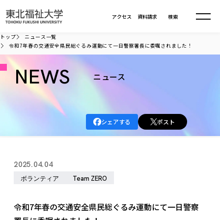
本文へ移動
アクセス
資料請求
検索
トップ
ニュース一覧
令和7年春の交通安全県民総ぐるみ運動にて一日警察署長に委嘱されました！
大学について
NEWS
ニュース
学部・大学院
大学についてTOP
大学理念
入試情報
学部・大学院TOP
シェアする
ポスト
大学理念
大学の概要
総合福祉学部
進路・就職
東北福祉大学の想い
入試情報TOP
大学の概要
総合福祉学部
2025.04.04
建学の精神・教育の理念
大学の取り組み
共生まちづくり学部
大学の歩み
入学試験
ボランティア
Team ZERO
課外活動
学長室の窓
社会福祉学科
進路・就職 TOP
大学の取り組み
共生まちづくり学部
学生・教職員・卒業生数
情報公開
教育方針
福祉心理学科
教育学部
社会連携・研究
デジタルパンフ
令和7年春の交通安全県民総ぐるみ運動にて一日警察
学則
共生まちづくり学科
情報公開
就職状況
国際交流
各種方針
福祉行政学科
課外活動 TOP
教育学部
カリキュラム編成ガイドライン