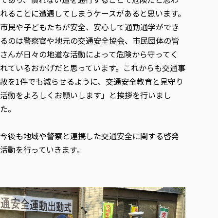
各種社会貢献活動の窓口
学びの特徴
自治体・団体等との主な協定
れることに遭遇してしまうケースがあると思います。
教員紹介・業績
伝承講座「311『伝える／備える』次世代塾」
ICT教育
研究所について
市民や子どもたちが安全、安心して通勤通学ができ
JICA草の根技術協力事業
初年次教育（リエゾンゼミⅠ）
研究者のご紹介
学びのサポート
るのは警察官や地元の交通安全協会、市民団体の皆
被災地の子ども支援活動
実学臨床教育（総合福祉学部のみ履修可能）
さんが日々の地道な活動によって危険から守ってく
学びのサポート
れているおかげだと思っています。これからも交通事
教育実践活動（教育学科学生のみ受講可能）
学費（学部学科）
故を1件でも減らせるように、交通安全教育と見守り
禅のこころ
授業料減免・奨学金等
活動をよろしくお願いします」と挨拶を行いまし
宿舎の紹介
た。
学生生活サポート
学生自主活動支援
今後も地域や警察と連携した交通安全に関する啓発
社会人学生の育児支援（一時預かり）
活動を行っていきます。
学生総合補償制度
スポーツ傷害保険