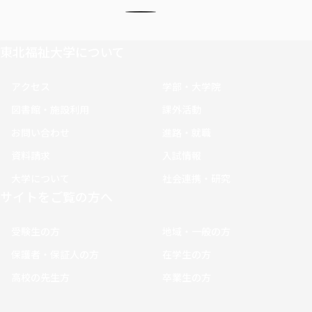
東北福祉大学について
アクセス
学部・大学院
図書館・施設利用
課外活動
お問い合わせ
進路・就職
資料請求
入試情報
大学について
社会連携・研究
サイトをご覧の方へ
受験生の方
地域・一般の方
保護者・保証人の方
在学生の方
高校の先生方
卒業生の方