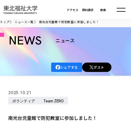
本文へ移動
アクセス
資料請求
検索
トップ
ニュース一覧
南光台児童館で防犯教室に参加しました！
大学について
NEWS
ニュース
学部・大学院
大学についてTOP
シェアする
ポスト
大学理念
入試情報
学部・大学院TOP
大学理念
大学の概要
総合福祉学部
進路・就職
東北福祉大学の想い
入試情報TOP
2025.10.21
大学の概要
総合福祉学部
建学の精神・教育の理念
大学の取り組み
ボランティア
Team ZERO
共生まちづくり学部
大学の歩み
入学試験
課外活動
学長室の窓
社会福祉学科
進路・就職 TOP
大学の取り組み
共生まちづくり学部
学生・教職員・卒業生数
情報公開
教育方針
福祉心理学科
南光台児童館で防犯教室に参加しました！
教育学部
社会連携・研究
デジタルパンフ
学則
共生まちづくり学科
情報公開
就職状況
国際交流
各種方針
福祉行政学科
課外活動 TOP
教育学部
カリキュラム編成ガイドライン