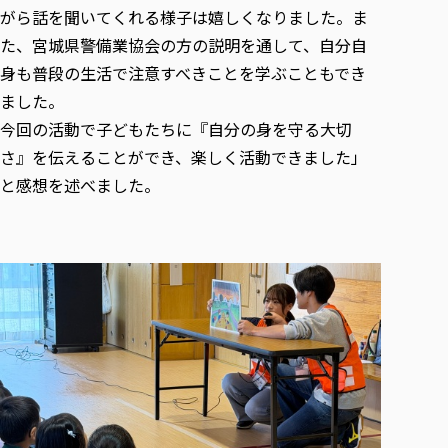
各種社会貢献活動の窓口
学びの特徴
自治体・団体等との主な協定
がら話を聞いてくれる様子は嬉しくなりました。ま
教員紹介・業績
伝承講座「311『伝える／備える』次世代塾」
た、宮城県警備業協会の方の説明を通して、
自分自
ICT教育
研究所について
JICA草の根技術協力事業
身も普段の生活で注意すべきことを学ぶこともでき
初年次教育（リエゾンゼミⅠ）
研究者のご紹介
学びのサポート
被災地の子ども支援活動
ました。
実学臨床教育（総合福祉学部のみ履修可能）
学びのサポート
今回の活動で子どもたちに『自分の身を守る大切
教育実践活動（教育学科学生のみ受講可能）
学費（学部学科）
さ』を伝えることができ、楽しく活動できました」
禅のこころ
授業料減免・奨学金等
と感想を述べました。
宿舎の紹介
学生生活サポート
学生自主活動支援
社会人学生の育児支援（一時預かり）
学生総合補償制度
スポーツ傷害保険