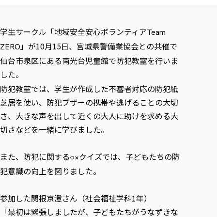
校歌の歴史
健康科学部
寄附行為
進学相談会
本学のシラバスについて
教育学科
取得可能な資格・免許
校章・マーク・カラー
健康科学部
体育会・運動サークル紹介
社会連携・研究
ガバナンス・コード
国際交流TOP
一般事業主行動計画
産業福祉マネジメント学科
学生サークル「地域安全安心ボランティア
寄附の受け入れ
Team
オープンキャンパス
中期事業計画
保健看護学科
東北福祉大学のキャリアサポート
公的資金等の不正使用の防止に関する基本方針
文化会・文化系サークル紹介
」が10月15日、宮城県警備業協会との共催で
関連法人
ZERO
交換留学生 Exchange students
事業計画／財務・事業報告
生涯教育・キャリア教育
リハビリテーション学科
社会連携・研究 TOP
情報福祉マネジメント学科
東北福祉大学のキャリアサポート
研究活動における不正行為の防止等に関する対応
仙台市泉区にある南光台児童館で防犯教室を行いま
教職員募集
採用ご担当者様へ
大学評価
医療経営管理学科
大学指定団体紹介
大学広報誌「TFU Newsletter 東北福祉大学通信」
進路・就職支援
した。
海外留学・研修
役員・評議員一覧
仏教専修科
採用ご担当者様へ
東北福祉大学の研究活動
IR情報
生涯教育・キャリア教育TOP
初年次教育（リエゾンゼミⅠ）について
関連法人
防犯教室では、学生が作成した不審者対応の防犯紙
東北福祉大学のキャリア教育
在学生の方
キャンパス案内
東北福祉大学の研究活動
学校教育法施行規則第172条の2に基づく情報公開
センター長の挨拶
外国人在学生
芝居を使い、防犯ブザーの携帯や逃げることの大切
リエゾンゼミ・ナビ（テキスト等）
大学院
在学生の方
東北福祉大学の紀要・リポジトリ
生涯学習・社会人講座
教職課程における情報の公表
求人の受付について
東北福祉大学の研究紹介
卒業生の方
さ、大きな声を出して近くの大人に助けを求める大
お役立ち情報（リンク集）
取材について
大学院
東北福祉大学の紀要・リポジトリ
資格取得報奨制度について
Prospective Students
学部・学科等設置計画履行状況報告書
単独学内説明会のご案内
切さなどを一緒に学びました。
共同研究等をご検討の皆様へ
通信教育部
卒業生の方
産学・産学官連携
放射線モニタリング測定結果（国見キャンパス）
月例TFU実学臨床研究セミナー
総合福祉学研究科 社会福祉学専攻 修士課程
東北福祉大学求人・インターンシップ検索サイト（キャリタスU
研究紀要
よくあるご質問
情報公開規程
通信教育部
産学・産学官連携
卒業後のキャリア支援体制
施設利用
学生支援センター国際交流の活動
総合福祉学研究科 社会福祉学専攻 博士課程
教職研究
カリキュラム（学部・大学院）
また、防犯に関する
社会貢献・地域連携活動
クイズでは、子どもたちの防
○×
特別支援教育研究室
通信制大学院 総合福祉学研究科 社会福祉学専攻 修士課程
在学生による訪問、情報提供へのご協力のお願い
「高齢者のフレイル予防及びデジタルデバイド解消に向けた産官
東北福祉大学のDNA
総合福祉学研究科 福祉心理学専攻 修士課程
東北福祉大学教育・教職センター特別支援教育研究年報一覧
犯意識の向上を図りました。
社会貢献・地域連携活動
スタッフ紹介
通信制大学院 総合福祉学研究科 福祉心理学専攻 修士課程
卒業生アンケート
同窓会
高齢者施設特化型モジュラー車いす開発
その他の就学機会
生涯学習・社会人講座
教育学研究科 教育学専攻 修士課程
芹沢銈介美術工芸館年報
TFU教育フォーラム
社会貢献への取り組み
在学生インタビュー
学生参加 × 産学官連携 ～ 「行学一如」の実践
参加した関根京澄さん（社会福祉学科1年）
東北福祉大学機関リポジトリ
ニュース一覧
社会貢献・地域連携活動報告書
学びの特徴
学内ポータルシステム
自治体・団体等との主な協定
「最初は緊張しましたが、
子どもたちがうなずきな
東北福祉大学オープンアクセス方針
Universal Passport