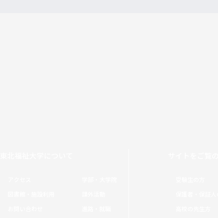
東北福祉大学について
サイトをご覧
アクセス
学部・大学院
受験生の方
図書館・施設利用
課外活動
保護者・保証人
お問い合わせ
進路・就職
高校の先生方