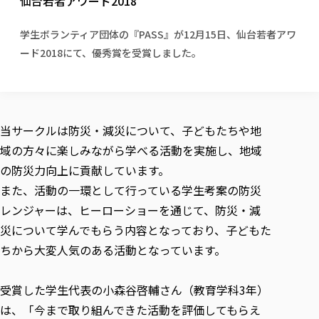
仙台若者アワード2018
校歌の歴史
健康科学部
寄附行為
進学相談会
本学のシラバスについて
教育学科
取得可能な資格・免許
校章・マーク・カラー
健康科学部
体育会・運動サークル紹介
社会連携・研究
ガバナンス・コード
国際交流TOP
学生ボランティア団体の『PASS』が12月15日、仙台若者アワ
一般事業主行動計画
産業福祉マネジメント学科
寄附の受け入れ
オープンキャンパス
ード2018にて、優秀賞を受賞しました。
中期事業計画
保健看護学科
東北福祉大学のキャリアサポート
公的資金等の不正使用の防止に関する基本方針
文化会・文化系サークル紹介
関連法人
交換留学生 Exchange students
事業計画／財務・事業報告
生涯教育・キャリア教育
リハビリテーション学科
社会連携・研究 TOP
情報福祉マネジメント学科
東北福祉大学のキャリアサポート
研究活動における不正行為の防止等に関する対応
教職員募集
採用ご担当者様へ
大学評価
医療経営管理学科
大学指定団体紹介
大学広報誌「TFU Newsletter 東北福祉大学通信」
進路・就職支援
海外留学・研修
役員・評議員一覧
仏教専修科
採用ご担当者様へ
東北福祉大学の研究活動
IR情報
生涯教育・キャリア教育TOP
初年次教育（リエゾンゼミⅠ）について
関連法人
当サークルは防災・減災について、子どもたちや地
東北福祉大学のキャリア教育
在学生の方
キャンパス案内
東北福祉大学の研究活動
学校教育法施行規則第172条の2に基づく情報公開
センター長の挨拶
外国人在学生
域の方々に楽しみながら学べる活動を実施し、地域
リエゾンゼミ・ナビ（テキスト等）
大学院
在学生の方
東北福祉大学の紀要・リポジトリ
生涯学習・社会人講座
教職課程における情報の公表
求人の受付について
東北福祉大学の研究紹介
卒業生の方
の防災力向上に貢献しています。
お役立ち情報（リンク集）
取材について
大学院
東北福祉大学の紀要・リポジトリ
資格取得報奨制度について
Prospective Students
学部・学科等設置計画履行状況報告書
単独学内説明会のご案内
また、活動の一環として行っている学生考案の防災
共同研究等をご検討の皆様へ
通信教育部
卒業生の方
産学・産学官連携
放射線モニタリング測定結果（国見キャンパス）
月例TFU実学臨床研究セミナー
総合福祉学研究科 社会福祉学専攻 修士課程
東北福祉大学求人・インターンシップ検索サイト（キャリタスU
研究紀要
よくあるご質問
情報公開規程
レンジャーは、ヒーローショーを通じて、防災・減
通信教育部
産学・産学官連携
卒業後のキャリア支援体制
施設利用
学生支援センター国際交流の活動
総合福祉学研究科 社会福祉学専攻 博士課程
教職研究
カリキュラム（学部・大学院）
災について学んでもらう内容となっており、子どもた
社会貢献・地域連携活動
特別支援教育研究室
通信制大学院 総合福祉学研究科 社会福祉学専攻 修士課程
在学生による訪問、情報提供へのご協力のお願い
「高齢者のフレイル予防及びデジタルデバイド解消に向けた産官
東北福祉大学のDNA
総合福祉学研究科 福祉心理学専攻 修士課程
ちから大変人気のある活動となっています。
東北福祉大学教育・教職センター特別支援教育研究年報一覧
社会貢献・地域連携活動
スタッフ紹介
通信制大学院 総合福祉学研究科 福祉心理学専攻 修士課程
卒業生アンケート
同窓会
高齢者施設特化型モジュラー車いす開発
その他の就学機会
生涯学習・社会人講座
教育学研究科 教育学専攻 修士課程
芹沢銈介美術工芸館年報
TFU教育フォーラム
社会貢献への取り組み
在学生インタビュー
学生参加 × 産学官連携 ～ 「行学一如」の実践
受賞した学生代表の小森谷啓輔さん（教育学科3年）
東北福祉大学機関リポジトリ
ニュース一覧
社会貢献・地域連携活動報告書
学びの特徴
学内ポータルシステム
自治体・団体等との主な協定
は、「今まで取り組んできた活動を評価してもらえ
東北福祉大学オープンアクセス方針
Universal Passport