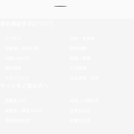
東北福祉大学について
アクセス
学部・大学院
図書館・施設利用
課外活動
お問い合わせ
進路・就職
資料請求
入試情報
大学について
社会連携・研究
サイトをご覧の方へ
受験生の方
地域・一般の方
保護者・保証人の方
在学生の方
高校の先生方
卒業生の方