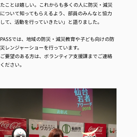
各種社会貢献活動の窓口
学びの特徴
自治体・団体等との主な協定
たことは嬉しい。これからも多くの人に防災・減災
教員紹介・業績
伝承講座「311『伝える／備える』次世代塾」
について知ってもらえるよう、部員のみんなと協力
ICT教育
研究所について
JICA草の根技術協力事業
して、活動を行っていきたい」と語りました。
初年次教育（リエゾンゼミⅠ）
研究者のご紹介
学びのサポート
被災地の子ども支援活動
実学臨床教育（総合福祉学部のみ履修可能）
学びのサポート
PASSでは、地域の防災・減災教育や子ども向けの防
教育実践活動（教育学科学生のみ受講可能）
学費（学部学科）
災レンジャーショーを行っています。
禅のこころ
授業料減免・奨学金等
ご要望のある方は、ボランティア支援課までご連絡
ください。
宿舎の紹介
学生生活サポート
学生自主活動支援
社会人学生の育児支援（一時預かり）
学生総合補償制度
スポーツ傷害保険