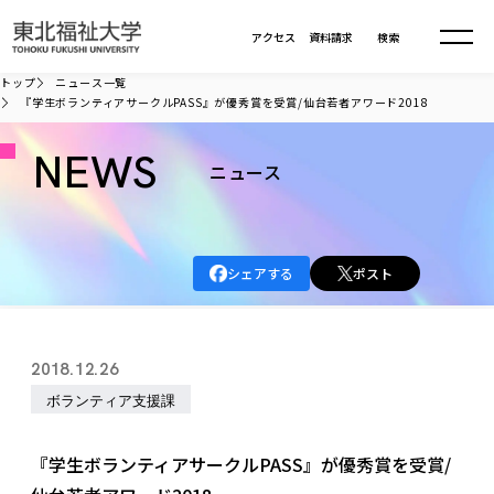
本文へ移動
アクセス
資料請求
検索
トップ
ニュース一覧
『学生ボランティアサークルPASS』が優秀賞を受賞/仙台若者アワード2018
大学について
NEWS
ニュース
学部・大学院
大学についてTOP
大学理念
入試情報
学部・大学院TOP
シェアする
ポスト
大学理念
大学の概要
総合福祉学部
進路・就職
東北福祉大学の想い
入試情報TOP
大学の概要
総合福祉学部
2018.12.26
建学の精神・教育の理念
大学の取り組み
共生まちづくり学部
大学の歩み
入学試験
ボランティア支援課
課外活動
学長室の窓
社会福祉学科
進路・就職 TOP
大学の取り組み
共生まちづくり学部
学生・教職員・卒業生数
情報公開
教育方針
福祉心理学科
教育学部
社会連携・研究
デジタルパンフ
『学生ボランティアサークルPASS』が優秀賞を受賞/
学則
共生まちづくり学科
情報公開
就職状況
国際交流
各種方針
福祉行政学科
課外活動 TOP
教育学部
カリキュラム編成ガイドライン