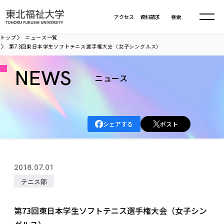
本文へ移動
アクセス
資料請求
検索
トップ
ニュース一覧
第73回東日本学生ソフトテニス選手権大会（女子シングルス）
大学について
NEWS
ニュース
学部・大学院
大学についてTOP
大学理念
入試情報
学部・大学院TOP
シェアする
ポスト
大学理念
大学の概要
総合福祉学部
進路・就職
東北福祉大学の想い
入試情報TOP
大学の概要
総合福祉学部
2018.07.01
建学の精神・教育の理念
大学の取り組み
共生まちづくり学部
大学の歩み
入学試験
テニス部
課外活動
学長室の窓
社会福祉学科
進路・就職 TOP
大学の取り組み
共生まちづくり学部
学生・教職員・卒業生数
情報公開
教育方針
福祉心理学科
教育学部
社会連携・研究
デジタルパンフ
第73回東日本学生ソフトテニス選手権大会（女子シン
学則
共生まちづくり学科
情報公開
就職状況
国際交流
各種方針
福祉行政学科
課外活動 TOP
教育学部
カリキュラム編成ガイドライン