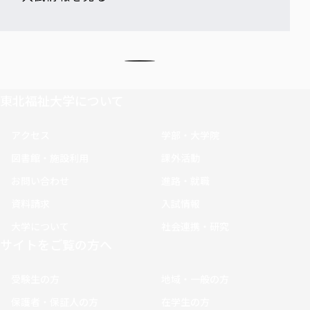
東北福祉大学について
アクセス
学部・大学院
図書館・施設利用
課外活動
お問い合わせ
進路・就職
資料請求
入試情報
大学について
社会連携・研究
サイトをご覧の方へ
受験生の方
地域・一般の方
保護者・保証人の方
在学生の方