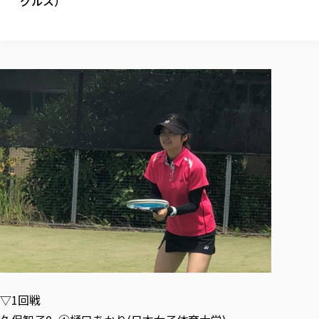
グルス）
校歌の歴史
健康科学部
寄附行為
進学相談会
本学のシラバスについて
教育学科
取得可能な資格・免許
校章・マーク・カラー
健康科学部
体育会・運動サークル紹介
社会連携・研究
ガバナンス・コード
国際交流TOP
一般事業主行動計画
産業福祉マネジメント学科
寄附の受け入れ
オープンキャンパス
中期事業計画
保健看護学科
東北福祉大学のキャリアサポート
公的資金等の不正使用の防止に関する基本方針
文化会・文化系サークル紹介
関連法人
交換留学生 Exchange students
事業計画／財務・事業報告
生涯教育・キャリア教育
リハビリテーション学科
社会連携・研究 TOP
情報福祉マネジメント学科
東北福祉大学のキャリアサポート
研究活動における不正行為の防止等に関する対応
教職員募集
採用ご担当者様へ
大学評価
医療経営管理学科
大学指定団体紹介
大学広報誌「TFU Newsletter 東北福祉大学通信」
進路・就職支援
海外留学・研修
役員・評議員一覧
仏教専修科
採用ご担当者様へ
東北福祉大学の研究活動
IR情報
生涯教育・キャリア教育TOP
初年次教育（リエゾンゼミⅠ）について
関連法人
東北福祉大学のキャリア教育
在学生の方
キャンパス案内
東北福祉大学の研究活動
学校教育法施行規則第172条の2に基づく情報公開
センター長の挨拶
外国人在学生
リエゾンゼミ・ナビ（テキスト等）
大学院
在学生の方
東北福祉大学の紀要・リポジトリ
生涯学習・社会人講座
教職課程における情報の公表
求人の受付について
東北福祉大学の研究紹介
卒業生の方
お役立ち情報（リンク集）
取材について
大学院
東北福祉大学の紀要・リポジトリ
資格取得報奨制度について
Prospective Students
学部・学科等設置計画履行状況報告書
単独学内説明会のご案内
共同研究等をご検討の皆様へ
通信教育部
卒業生の方
産学・産学官連携
放射線モニタリング測定結果（国見キャンパス）
月例TFU実学臨床研究セミナー
総合福祉学研究科 社会福祉学専攻 修士課程
東北福祉大学求人・インターンシップ検索サイト（キャリタスU
研究紀要
よくあるご質問
情報公開規程
通信教育部
産学・産学官連携
卒業後のキャリア支援体制
施設利用
学生支援センター国際交流の活動
総合福祉学研究科 社会福祉学専攻 博士課程
教職研究
カリキュラム（学部・大学院）
社会貢献・地域連携活動
特別支援教育研究室
通信制大学院 総合福祉学研究科 社会福祉学専攻 修士課程
在学生による訪問、情報提供へのご協力のお願い
「高齢者のフレイル予防及びデジタルデバイド解消に向けた産官
東北福祉大学のDNA
総合福祉学研究科 福祉心理学専攻 修士課程
東北福祉大学教育・教職センター特別支援教育研究年報一覧
社会貢献・地域連携活動
スタッフ紹介
通信制大学院 総合福祉学研究科 福祉心理学専攻 修士課程
卒業生アンケート
同窓会
高齢者施設特化型モジュラー車いす開発
その他の就学機会
生涯学習・社会人講座
教育学研究科 教育学専攻 修士課程
芹沢銈介美術工芸館年報
TFU教育フォーラム
社会貢献への取り組み
在学生インタビュー
学生参加 × 産学官連携 ～ 「行学一如」の実践
東北福祉大学機関リポジトリ
ニュース一覧
▽1回戦
社会貢献・地域連携活動報告書
学びの特徴
学内ポータルシステム
自治体・団体等との主な協定
東北福祉大学オープンアクセス方針
Universal Passport