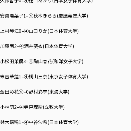
久保智子0–④樋口あかり(日本女子体育大学)
各種社会貢献活動の窓口
学びの特徴
自治体・団体等との主な協定
教員紹介・業績
伝承講座「311『伝える／備える』次世代塾」
ICT教育
研究所について
安齋陽菜子1–④秋本きらら(慶應義塾大学)
JICA草の根技術協力事業
初年次教育（リエゾンゼミⅠ）
研究者のご紹介
学びのサポート
被災地の子ども支援活動
上村琴江0–④山口りか(日本体育大学)
実学臨床教育（総合福祉学部のみ履修可能）
学びのサポート
教育実践活動（教育学科学生のみ受講可能）
学費（学部学科）
加藤南2–④酒井葵衣(日本体育大学)
禅のこころ
授業料減免・奨学金等
小松田茉優3–④陶山春花(和洋女子大学)
宿舎の紹介
学生生活サポート
末吉華蓮1–④桐山三奈(東京女子体育大学)
学生自主活動支援
社会人学生の育児支援（一時預かり）
金田彩花④–0野村彩李(東海大学)
学生総合補償制度
小林萌2–④寺戸理紗(立教大学)
スポーツ傷害保険
鈴木瑞稀1–④中谷沙希(日本体育大学)