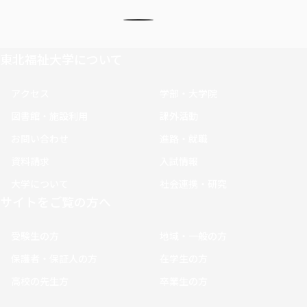
東北福祉大学について
アクセス
学部・大学院
図書館・施設利用
課外活動
お問い合わせ
進路・就職
資料請求
入試情報
大学について
社会連携・研究
サイトをご覧の方へ
受験生の方
地域・一般の方
保護者・保証人の方
在学生の方
高校の先生方
卒業生の方