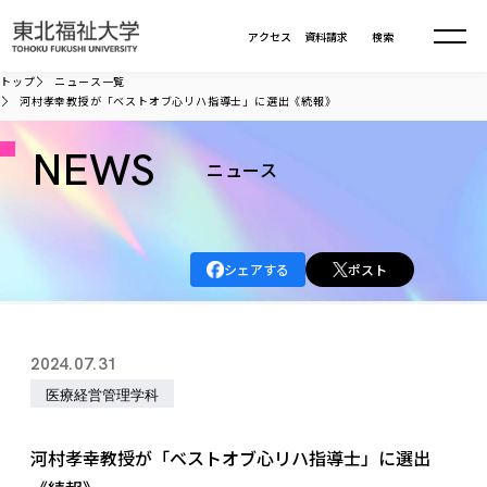
本文へ移動
アクセス
資料請求
検索
トップ
ニュース一覧
河村孝幸教授が「ベストオブ心リハ指導士」に選出《続報》
大学について
NEWS
ニュース
学部・大学院
大学についてTOP
大学理念
入試情報
学部・大学院TOP
シェアする
ポスト
大学理念
大学の概要
総合福祉学部
進路・就職
東北福祉大学の想い
入試情報TOP
大学の概要
総合福祉学部
2024.07.31
建学の精神・教育の理念
大学の取り組み
共生まちづくり学部
大学の歩み
入学試験
医療経営管理学科
課外活動
学長室の窓
社会福祉学科
進路・就職 TOP
大学の取り組み
共生まちづくり学部
学生・教職員・卒業生数
情報公開
教育方針
福祉心理学科
教育学部
社会連携・研究
デジタルパンフ
河村孝幸教授が「ベストオブ心リハ指導士」に選出
学則
共生まちづくり学科
情報公開
就職状況
国際交流
各種方針
福祉行政学科
課外活動 TOP
教育学部
カリキュラム編成ガイドライン