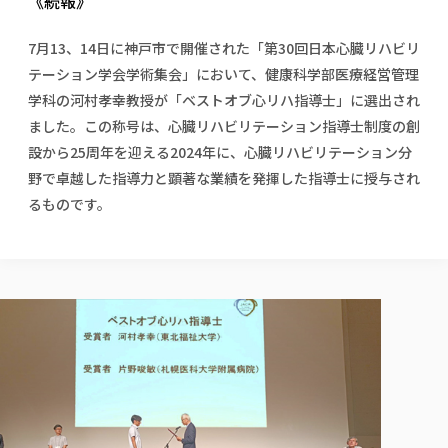
《続報》
校歌の歴史
健康科学部
寄附行為
進学相談会
本学のシラバスについて
教育学科
取得可能な資格・免許
校章・マーク・カラー
健康科学部
体育会・運動サークル紹介
社会連携・研究
ガバナンス・コード
国際交流TOP
7月13、14日に神戸市で開催された「第30回日本心臓リハビリ
一般事業主行動計画
産業福祉マネジメント学科
寄附の受け入れ
オープンキャンパス
テーション学会学術集会」において、健康科学部医療経営管理
中期事業計画
保健看護学科
東北福祉大学のキャリアサポート
公的資金等の不正使用の防止に関する基本方針
文化会・文化系サークル紹介
関連法人
学科の河村孝幸教授が「ベストオブ心リハ指導士」に選出され
交換留学生 Exchange students
事業計画／財務・事業報告
生涯教育・キャリア教育
リハビリテーション学科
社会連携・研究 TOP
情報福祉マネジメント学科
東北福祉大学のキャリアサポート
研究活動における不正行為の防止等に関する対応
ました。この称号は、心臓リハビリテーション指導士制度の創
教職員募集
採用ご担当者様へ
大学評価
医療経営管理学科
大学指定団体紹介
大学広報誌「TFU Newsletter 東北福祉大学通信」
進路・就職支援
設から25周年を迎える2024年に、心臓リハビリテーション分
海外留学・研修
役員・評議員一覧
仏教専修科
採用ご担当者様へ
東北福祉大学の研究活動
IR情報
生涯教育・キャリア教育TOP
野で卓越した指導力と顕著な業績を発揮した指導士に授与され
初年次教育（リエゾンゼミⅠ）について
関連法人
東北福祉大学のキャリア教育
在学生の方
キャンパス案内
東北福祉大学の研究活動
学校教育法施行規則第172条の2に基づく情報公開
センター長の挨拶
るものです。
外国人在学生
リエゾンゼミ・ナビ（テキスト等）
大学院
在学生の方
東北福祉大学の紀要・リポジトリ
生涯学習・社会人講座
教職課程における情報の公表
求人の受付について
東北福祉大学の研究紹介
卒業生の方
お役立ち情報（リンク集）
取材について
大学院
東北福祉大学の紀要・リポジトリ
資格取得報奨制度について
Prospective Students
学部・学科等設置計画履行状況報告書
単独学内説明会のご案内
共同研究等をご検討の皆様へ
通信教育部
卒業生の方
産学・産学官連携
放射線モニタリング測定結果（国見キャンパス）
月例TFU実学臨床研究セミナー
総合福祉学研究科 社会福祉学専攻 修士課程
東北福祉大学求人・インターンシップ検索サイト（キャリタスU
研究紀要
よくあるご質問
情報公開規程
通信教育部
産学・産学官連携
卒業後のキャリア支援体制
施設利用
学生支援センター国際交流の活動
総合福祉学研究科 社会福祉学専攻 博士課程
教職研究
カリキュラム（学部・大学院）
社会貢献・地域連携活動
特別支援教育研究室
通信制大学院 総合福祉学研究科 社会福祉学専攻 修士課程
在学生による訪問、情報提供へのご協力のお願い
「高齢者のフレイル予防及びデジタルデバイド解消に向けた産官
東北福祉大学のDNA
総合福祉学研究科 福祉心理学専攻 修士課程
東北福祉大学教育・教職センター特別支援教育研究年報一覧
社会貢献・地域連携活動
スタッフ紹介
通信制大学院 総合福祉学研究科 福祉心理学専攻 修士課程
卒業生アンケート
同窓会
高齢者施設特化型モジュラー車いす開発
その他の就学機会
生涯学習・社会人講座
教育学研究科 教育学専攻 修士課程
芹沢銈介美術工芸館年報
TFU教育フォーラム
社会貢献への取り組み
在学生インタビュー
学生参加 × 産学官連携 ～ 「行学一如」の実践
東北福祉大学機関リポジトリ
ニュース一覧
社会貢献・地域連携活動報告書
学びの特徴
学内ポータルシステム
自治体・団体等との主な協定
東北福祉大学オープンアクセス方針
Universal Passport