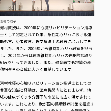
各種社会貢献活動の窓口
学びの特徴
自治体・団体等との主な協定
教員紹介・業績
伝承講座「311『伝える／備える』次世代塾」
ICT教育
研究所について
JICA草の根技術協力事業
初年次教育（リエゾンゼミⅠ）
研究者のご紹介
学びのサポート
表彰の様子
被災地の子ども支援活動
実学臨床教育（総合福祉学部のみ履修可能）
河村教授は、2000年に心臓リハビリテーション指導
学びのサポート
士として認定されて以来、急性期心リハにおける運
教育実践活動（教育学科学生のみ受講可能）
学費（学部学科）
動処方、患者教育、理学療法士の教育に尽力してき
禅のこころ
授業料減免・奨学金等
ました。また、2005年から維持期心リハ教室を担当
宿舎の紹介
し、2021年からは遠隔維持期心リハの先駆的な取り
学生生活サポート
組みを行ってきました。また、教育面でも地域の運
学生自主活動支援
動指導者の育成に大きく貢献しています。
社会人学生の育児支援（一時預かり）
河村教授の心臓リハビリテーション指導士としての
学生総合補償制度
豊富な知識と経験は、医療機関内にとどまらず、地
スポーツ傷害保険
域の健康づくりや介護予防事業にも広く活かされて
います。これにより、我が国の循環器病対策を推進す
る上で、非常に期待される人物として、今回受賞と