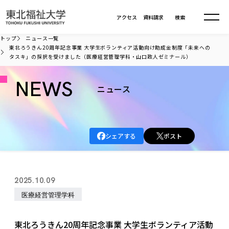
本文へ移動
アクセス
資料請求
検索
トップ
ニュース一覧
東北ろうきん20周年記念事業 大学生ボランティア活動向け助成金制度「未来への
タスキ」の採択を受けました（医療経営管理学科・山口政人ゼミナール）
大学について
NEWS
ニュース
学部・大学院
大学についてTOP
大学理念
入試情報
学部・大学院TOP
大学理念
シェアする
ポスト
大学の概要
総合福祉学部
進路・就職
東北福祉大学の想い
入試情報TOP
大学の概要
総合福祉学部
建学の精神・教育の理念
大学の取り組み
共生まちづくり学部
2025.10.09
大学の歩み
入学試験
課外活動
学長室の窓
社会福祉学科
進路・就職 TOP
大学の取り組み
共生まちづくり学部
医療経営管理学科
学生・教職員・卒業生数
情報公開
教育方針
福祉心理学科
教育学部
社会連携・研究
デジタルパンフ
学則
共生まちづくり学科
情報公開
就職状況
国際交流
各種方針
福祉行政学科
課外活動 TOP
教育学部
東北ろうきん20周年記念事業 大学生ボランティア活動
カリキュラム編成ガイドライン