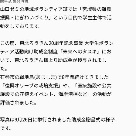
贈呈式 集合写真
各種社会貢献活動の窓口
学びの特徴
自治体・団体等との主な協定
教員紹介・業績
山口ゼミの地域ボランティア班では「宮城県の離島
伝承講座「311『伝える／備える』次世代塾」
ICT教育
研究所について
振興・にぎわいづくり」という目的で学生主体で活
JICA草の根技術協力事業
初年次教育（リエゾンゼミⅠ）
研究者のご紹介
学びのサポート
動をしております。
被災地の子ども支援活動
実学臨床教育（総合福祉学部のみ履修可能）
学びのサポート
教育実践活動（教育学科学生のみ受講可能）
この度、東北ろうきん20周年記念事業 大学生ボラン
学費（学部学科）
ティア活動向け助成金制度「未来へのタスキ」にお
禅のこころ
授業料減免・奨学金等
いて、東北ろうきん様より助成金が授与されまし
宿舎の紹介
た。
学生生活サポート
石巻市の網地島(あじしま)で8年間続けてきました
学生自主活動支援
「復興オリーブの栽培支援」や、「医療施設や公共
社会人学生の育児支援（一時預かり）
施設での花植えイベント、海岸清掃など」の活動が
学生総合補償制度
評価されました。
スポーツ傷害保険
写真は9月26日に挙行されました助成金贈呈式の様子
です。