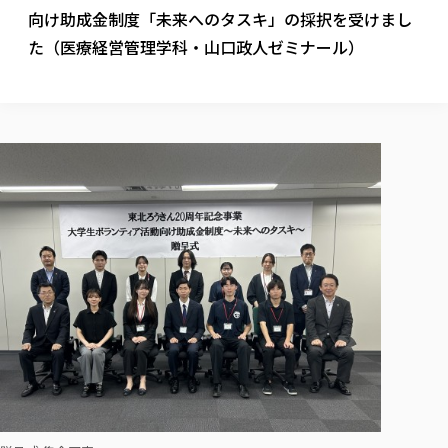
校歌の歴史
健康科学部
寄附行為
向け助成金制度「未来へのタスキ」の採択を受けまし
進学相談会
本学のシラバスについて
教育学科
取得可能な資格・免許
校章・マーク・カラー
健康科学部
体育会・運動サークル紹介
社会連携・研究
ガバナンス・コード
た（医療経営管理学科・山口政人ゼミナール）
国際交流TOP
一般事業主行動計画
産業福祉マネジメント学科
寄附の受け入れ
オープンキャンパス
中期事業計画
保健看護学科
東北福祉大学のキャリアサポート
公的資金等の不正使用の防止に関する基本方針
文化会・文化系サークル紹介
関連法人
交換留学生 Exchange students
事業計画／財務・事業報告
生涯教育・キャリア教育
リハビリテーション学科
社会連携・研究 TOP
情報福祉マネジメント学科
東北福祉大学のキャリアサポート
研究活動における不正行為の防止等に関する対応
教職員募集
採用ご担当者様へ
大学評価
医療経営管理学科
大学指定団体紹介
大学広報誌「TFU Newsletter 東北福祉大学通信」
進路・就職支援
海外留学・研修
役員・評議員一覧
仏教専修科
採用ご担当者様へ
東北福祉大学の研究活動
IR情報
生涯教育・キャリア教育TOP
初年次教育（リエゾンゼミⅠ）について
関連法人
東北福祉大学のキャリア教育
在学生の方
キャンパス案内
東北福祉大学の研究活動
学校教育法施行規則第172条の2に基づく情報公開
センター長の挨拶
外国人在学生
リエゾンゼミ・ナビ（テキスト等）
大学院
在学生の方
東北福祉大学の紀要・リポジトリ
生涯学習・社会人講座
教職課程における情報の公表
求人の受付について
東北福祉大学の研究紹介
卒業生の方
お役立ち情報（リンク集）
取材について
大学院
東北福祉大学の紀要・リポジトリ
資格取得報奨制度について
Prospective Students
学部・学科等設置計画履行状況報告書
単独学内説明会のご案内
共同研究等をご検討の皆様へ
通信教育部
卒業生の方
産学・産学官連携
放射線モニタリング測定結果（国見キャンパス）
月例TFU実学臨床研究セミナー
総合福祉学研究科 社会福祉学専攻 修士課程
東北福祉大学求人・インターンシップ検索サイト（キャリタスU
研究紀要
よくあるご質問
情報公開規程
通信教育部
産学・産学官連携
卒業後のキャリア支援体制
施設利用
学生支援センター国際交流の活動
総合福祉学研究科 社会福祉学専攻 博士課程
教職研究
カリキュラム（学部・大学院）
社会貢献・地域連携活動
特別支援教育研究室
通信制大学院 総合福祉学研究科 社会福祉学専攻 修士課程
在学生による訪問、情報提供へのご協力のお願い
「高齢者のフレイル予防及びデジタルデバイド解消に向けた産官
東北福祉大学のDNA
総合福祉学研究科 福祉心理学専攻 修士課程
東北福祉大学教育・教職センター特別支援教育研究年報一覧
社会貢献・地域連携活動
スタッフ紹介
通信制大学院 総合福祉学研究科 福祉心理学専攻 修士課程
卒業生アンケート
同窓会
高齢者施設特化型モジュラー車いす開発
その他の就学機会
生涯学習・社会人講座
教育学研究科 教育学専攻 修士課程
芹沢銈介美術工芸館年報
TFU教育フォーラム
社会貢献への取り組み
在学生インタビュー
学生参加 × 産学官連携 ～ 「行学一如」の実践
東北福祉大学機関リポジトリ
ニュース一覧
社会貢献・地域連携活動報告書
学びの特徴
学内ポータルシステム
自治体・団体等との主な協定
東北福祉大学オープンアクセス方針
Universal Passport