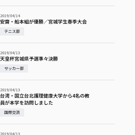
校歌の歴史
健康科学部
寄附行為
進学相談会
本学のシラバスについて
教育学科
取得可能な資格・免許
校章・マーク・カラー
在学生向け
卒業生向け
健康科学部
体育会・運動サークル紹介
社会連携・研究
ガバナンス・コード
国際交流TOP
2019/04/14
一般事業主行動計画
産業福祉マネジメント学科
寄附の受け入れ
安齋・船本組が優勝／宮城学生春季大会
オープンキャンパス
保護者向け
中期事業計画
保健看護学科
東北福祉大学のキャリアサポート
公的資金等の不正使用の防止に関する基本方針
文化会・文化系サークル紹介
関連法人
交換留学生 Exchange students
テニス部
事業計画／財務・事業報告
生涯教育・キャリア教育
リハビリテーション学科
社会連携・研究 TOP
情報福祉マネジメント学科
東北福祉大学のキャリアサポート
研究活動における不正行為の防止等に関する対応
教職員募集
採用ご担当者様へ
大学評価
医療経営管理学科
大学指定団体紹介
大学広報誌「TFU Newsletter 東北福祉大学通信」
進路・就職支援
海外留学・研修
役員・評議員一覧
仏教専修科
採用ご担当者様へ
東北福祉大学の研究活動
IR情報
生涯教育・キャリア教育TOP
2019/04/13
初年次教育（リエゾンゼミⅠ）について
関連法人
東北福祉大学のキャリア教育
在学生の方
キャンパス案内
天皇杯宮城県予選準々決勝
東北福祉大学の研究活動
学校教育法施行規則第172条の2に基づく情報公開
センター長の挨拶
外国人在学生
リエゾンゼミ・ナビ（テキスト等）
大学院
在学生の方
東北福祉大学の紀要・リポジトリ
サッカー部
生涯学習・社会人講座
教職課程における情報の公表
求人の受付について
東北福祉大学の研究紹介
卒業生の方
お役立ち情報（リンク集）
取材について
大学院
東北福祉大学の紀要・リポジトリ
資格取得報奨制度について
Prospective Students
学部・学科等設置計画履行状況報告書
単独学内説明会のご案内
共同研究等をご検討の皆様へ
通信教育部
卒業生の方
産学・産学官連携
放射線モニタリング測定結果（国見キャンパス）
月例TFU実学臨床研究セミナー
総合福祉学研究科 社会福祉学専攻 修士課程
東北福祉大学求人・インターンシップ検索サイト（キャリタスU
研究紀要
よくあるご質問
情報公開規程
2019/04/13
通信教育部
産学・産学官連携
卒業後のキャリア支援体制
施設利用
学生支援センター国際交流の活動
台湾・国立台北護理健康大学から4名の教
総合福祉学研究科 社会福祉学専攻 博士課程
教職研究
カリキュラム（学部・大学院）
社会貢献・地域連携活動
特別支援教育研究室
通信制大学院 総合福祉学研究科 社会福祉学専攻 修士課程
在学生による訪問、情報提供へのご協力のお願い
員が本学を訪問しました
「高齢者のフレイル予防及びデジタルデバイド解消に向けた産官
東北福祉大学のDNA
総合福祉学研究科 福祉心理学専攻 修士課程
東北福祉大学教育・教職センター特別支援教育研究年報一覧
社会貢献・地域連携活動
スタッフ紹介
通信制大学院 総合福祉学研究科 福祉心理学専攻 修士課程
卒業生アンケート
同窓会
高齢者施設特化型モジュラー車いす開発
その他の就学機会
国際交流
生涯学習・社会人講座
教育学研究科 教育学専攻 修士課程
芹沢銈介美術工芸館年報
TFU教育フォーラム
社会貢献への取り組み
在学生インタビュー
学生参加 × 産学官連携 ～ 「行学一如」の実践
東北福祉大学機関リポジトリ
ニュース一覧
社会貢献・地域連携活動報告書
学びの特徴
学内ポータルシステム
自治体・団体等との主な協定
東北福祉大学オープンアクセス方針
2019/04/13
Universal Passport