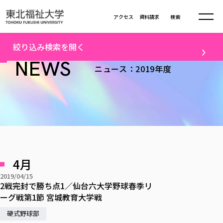
本文へ移動
アクセス
資料請求
検索
トップ
2019年度ニュース一覧（42）
絞り込み検索を開く
大学について
NEWS
ニュース：2019年度
テーマ
学部・大学院
大学についてTOP
すべて
キャンパスニュース
大学理念
学部学科の活動
卒業生の活躍
入試情報
学部・大学院TOP
大学理念
進路・就職
学生・課外活動
大学の概要
総合福祉学部
進路・就職
東北福祉大学の想い
入試情報TOP
メディア
社会連携
大学の概要
4月
総合福祉学部
建学の精神・教育の理念
大学の取り組み
研究
共生まちづくり学部
2019/04/15
大学の歩み
入学試験
課外活動
学長室の窓
社会福祉学科
進路・就職 TOP
2戦完封で勝ち点1／仙台六大学野球春季リ
大学の取り組み
配信対象
共生まちづくり学部
学生・教職員・卒業生数
情報公開
ーグ戦第1節 宮城教育大学戦
教育方針
福祉心理学科
教育学部
社会連携・研究
すべて
受験生向け
デジタルパンフ
学則
共生まちづくり学科
情報公開
就職状況
硬式野球部
国際交流
各種方針
福祉行政学科
課外活動 TOP
教育学部
カリキュラム編成ガイドライン
高校の先生向け
地域・一般向け