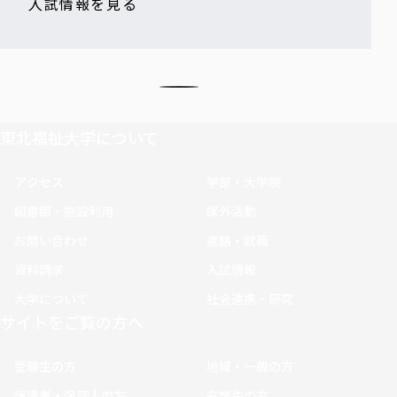
入試情報を見る
東北福祉大学について
アクセス
学部・大学院
図書館・施設利用
課外活動
お問い合わせ
進路・就職
資料請求
入試情報
大学について
社会連携・研究
サイトをご覧の方へ
受験生の方
地域・一般の方
保護者・保証人の方
在学生の方