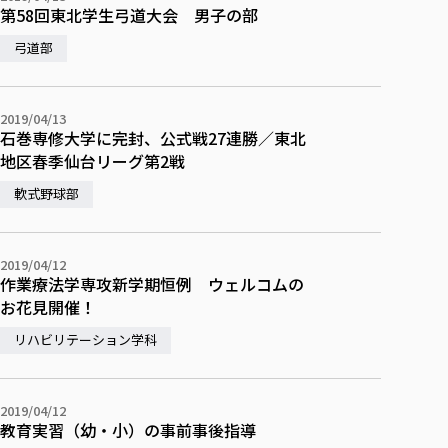
各種社会貢献活動の窓口
学びの特徴
自治体・団体等との主な協定
第58回東北学生弓道大会 男子の部
教員紹介・業績
伝承講座「311『伝える／備える』次世代塾」
ICT教育
研究所について
弓道部
JICA草の根技術協力事業
初年次教育（リエゾンゼミⅠ）
研究者のご紹介
学びのサポート
被災地の子ども支援活動
実学臨床教育（総合福祉学部のみ履修可能）
学びのサポート
2019/04/13
石巻専修大学に完封、公式戦27連勝／東北
教育実践活動（教育学科学生のみ受講可能）
学費（学部学科）
地区春季仙台リーグ第2戦
禅のこころ
授業料減免・奨学金等
軟式野球部
宿舎の紹介
学生生活サポート
2019/04/12
学生自主活動支援
作業療法学専攻新学期恒例 ウェルコムの
社会人学生の育児支援（一時預かり）
お花見開催！
学生総合補償制度
リハビリテーション学科
スポーツ傷害保険
2019/04/12
教育実習（幼・小）の事前事後指導