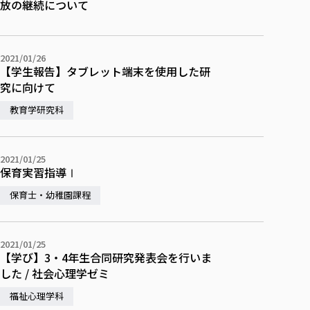
放の継続について
各種社会貢献活動の窓口
学びの特徴
自治体・団体等との主な協定
教員紹介・業績
伝承講座「311『伝える／備える』次世代塾」
ICT教育
研究所について
JICA草の根技術協力事業
初年次教育（リエゾンゼミⅠ）
研究者のご紹介
学びのサポート
2021/01/26
被災地の子ども支援活動
【学生報告】タブレット端末を使用した研
実学臨床教育（総合福祉学部のみ履修可能）
学びのサポート
究に向けて
教育実践活動（教育学科学生のみ受講可能）
学費（学部学科）
教育学研究科
禅のこころ
授業料減免・奨学金等
宿舎の紹介
2021/01/25
学生生活サポート
保育実習指導Ⅰ
学生自主活動支援
保育士・幼稚園課程
社会人学生の育児支援（一時預かり）
学生総合補償制度
2021/01/25
スポーツ傷害保険
【学び】3・4年生合同研究発表会を行いま
した / 社会心理学ゼミ
福祉心理学科