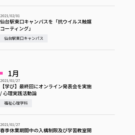
校歌の歴史
健康科学部
寄附行為
進学相談会
本学のシラバスについて
教育学科
取得可能な資格・免許
校章・マーク・カラー
在学生向け
卒業生向け
健康科学部
体育会・運動サークル紹介
社会連携・研究
ガバナンス・コード
国際交流TOP
2021/02/01
一般事業主行動計画
産業福祉マネジメント学科
寄附の受け入れ
仙台駅東口キャンパスを「抗ウイルス触媒
オープンキャンパス
保護者向け
中期事業計画
保健看護学科
東北福祉大学のキャリアサポート
公的資金等の不正使用の防止に関する基本方針
文化会・文化系サークル紹介
コーティング」
関連法人
交換留学生 Exchange students
事業計画／財務・事業報告
生涯教育・キャリア教育
リハビリテーション学科
社会連携・研究 TOP
情報福祉マネジメント学科
東北福祉大学のキャリアサポート
研究活動における不正行為の防止等に関する対応
教職員募集
仙台駅東口キャンパス
採用ご担当者様へ
大学評価
医療経営管理学科
大学指定団体紹介
大学広報誌「TFU Newsletter 東北福祉大学通信」
進路・就職支援
海外留学・研修
役員・評議員一覧
仏教専修科
採用ご担当者様へ
東北福祉大学の研究活動
IR情報
生涯教育・キャリア教育TOP
初年次教育（リエゾンゼミⅠ）について
関連法人
東北福祉大学のキャリア教育
在学生の方
キャンパス案内
東北福祉大学の研究活動
学校教育法施行規則第172条の2に基づく情報公開
センター長の挨拶
外国人在学生
リエゾンゼミ・ナビ（テキスト等）
大学院
在学生の方
東北福祉大学の紀要・リポジトリ
生涯学習・社会人講座
教職課程における情報の公表
求人の受付について
1月
東北福祉大学の研究紹介
卒業生の方
お役立ち情報（リンク集）
取材について
大学院
東北福祉大学の紀要・リポジトリ
資格取得報奨制度について
Prospective Students
学部・学科等設置計画履行状況報告書
単独学内説明会のご案内
共同研究等をご検討の皆様へ
通信教育部
2021/01/27
卒業生の方
産学・産学官連携
放射線モニタリング測定結果（国見キャンパス）
月例TFU実学臨床研究セミナー
【学び】最終回にオンライン発表会を実施
総合福祉学研究科 社会福祉学専攻 修士課程
東北福祉大学求人・インターンシップ検索サイト（キャリタスU
研究紀要
よくあるご質問
情報公開規程
通信教育部
産学・産学官連携
卒業後のキャリア支援体制
施設利用
/ 心理実践活動論
学生支援センター国際交流の活動
総合福祉学研究科 社会福祉学専攻 博士課程
教職研究
カリキュラム（学部・大学院）
社会貢献・地域連携活動
特別支援教育研究室
通信制大学院 総合福祉学研究科 社会福祉学専攻 修士課程
在学生による訪問、情報提供へのご協力のお願い
「高齢者のフレイル予防及びデジタルデバイド解消に向けた産官
東北福祉大学のDNA
福祉心理学科
総合福祉学研究科 福祉心理学専攻 修士課程
東北福祉大学教育・教職センター特別支援教育研究年報一覧
社会貢献・地域連携活動
スタッフ紹介
通信制大学院 総合福祉学研究科 福祉心理学専攻 修士課程
卒業生アンケート
同窓会
高齢者施設特化型モジュラー車いす開発
その他の就学機会
生涯学習・社会人講座
教育学研究科 教育学専攻 修士課程
芹沢銈介美術工芸館年報
TFU教育フォーラム
社会貢献への取り組み
在学生インタビュー
学生参加 × 産学官連携 ～ 「行学一如」の実践
東北福祉大学機関リポジトリ
2021/01/27
ニュース一覧
社会貢献・地域連携活動報告書
学びの特徴
学内ポータルシステム
自治体・団体等との主な協定
春季休業期間中の入構制限及び学習教室開
東北福祉大学オープンアクセス方針
Universal Passport