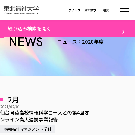
本文へ移動
アクセス
資料請求
検索
トップ
2020年度ニュース一覧（3）
絞り込み検索を開く
大学について
NEWS
ニュース：2020年度
テーマ
学部・大学院
大学についてTOP
すべて
キャンパスニュース
大学理念
学部学科の活動
卒業生の活躍
入試情報
学部・大学院TOP
大学理念
進路・就職
学生・課外活動
大学の概要
総合福祉学部
進路・就職
東北福祉大学の想い
入試情報TOP
メディア
社会連携
大学の概要
2月
総合福祉学部
建学の精神・教育の理念
大学の取り組み
研究
共生まちづくり学部
2021/02/01
大学の歩み
入学試験
課外活動
学長室の窓
社会福祉学科
進路・就職 TOP
仙台育英高校情報科学コースとの第4回オ
大学の取り組み
配信対象
共生まちづくり学部
学生・教職員・卒業生数
情報公開
ンライン高大連携事業報告
教育方針
福祉心理学科
教育学部
社会連携・研究
すべて
受験生向け
デジタルパンフ
学則
共生まちづくり学科
情報公開
就職状況
情報福祉マネジメント学科
国際交流
各種方針
福祉行政学科
課外活動 TOP
教育学部
カリキュラム編成ガイドライン
高校の先生向け
地域・一般向け