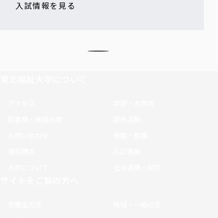
入試情報を見る
東北福祉大学について
アクセス
学部・大学院
図書館・施設利用
課外活動
お問い合わせ
進路・就職
資料請求
入試情報
大学について
社会連携・研究
サイトをご覧の方へ
受験生の方
地域・一般の方