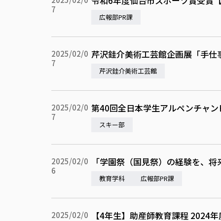
令和6年度仙台市スポーツ賞受賞
7
広報部PR課
芹沢銈介美術工芸館企画展「手仕
2025/02/0
7
芹沢銈介美術工芸館
第40回全日本学生アルペンチャ
2025/02/0
7
スキー部
「学園祭（国見祭）の経験を、将来
2025/02/0
6
教育学科
広報部PR課
【4年生】助産師教育課程 2024
2025/02/0