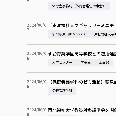
7
体育会事務局（体育会常任幹事会）
「東北福祉大学ギャラリーミニモ
2024/06/0
7
仙台駅東口キャンパス
東北福祉大学
仙台育英学園高等学校との包括連
2024/06/0
6
入学センター
学長室
企画課
【保健看護学科のゼミ活動】糖尿
2024/06/0
6
保健看護学科
東北福祉大学教員対象説明会を開
2024/06/0
6