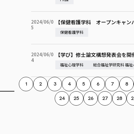
【保健看護学科 オープンキャン
2024/06/0
5
保健看護学科
【学び】修士論文構想発表会を開催
2024/06/0
4
福祉心理学科
総合福祉学研究科 福祉
1
2
3
4
5
6
7
8
24
25
26
27
28
2