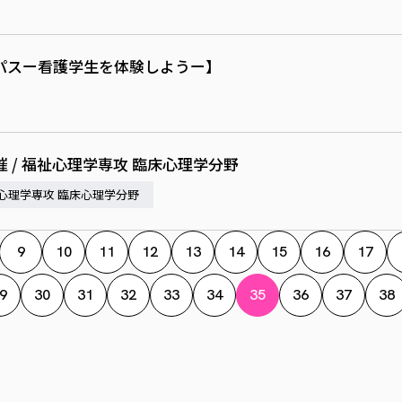
パスー看護学生を体験しようー】
 / 福祉心理学専攻 臨床心理学分野
心理学専攻 臨床心理学分野
9
10
11
12
13
14
15
16
17
9
30
31
32
33
34
35
36
37
38