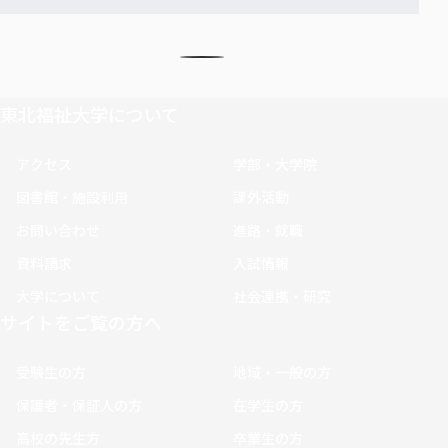
東北福祉大学について
アクセス
学部・大学院
図書館・施設利用
課外活動
お問い合わせ
進路・就職
資料請求
入試情報
大学について
社会連携・研究
サイトをご覧の方へ
受験生の方
地域・一般の方
保護者・保証人の方
在学生の方
高校の先生方
卒業生の方