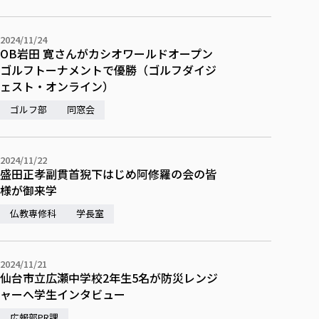
校歌の歴史
健康科学部
寄附行為
進学相談会
本学のシラバスについて
教育学科
取得可能な資格・免許
校章・マーク・カラー
在学生向け
卒業生向け
健康科学部
体育会・運動サークル紹介
社会連携・研究
ガバナンス・コード
国際交流TOP
一般事業主行動計画
2024/11/24
産業福祉マネジメント学科
寄附の受け入れ
オープンキャンパス
保護者向け
OB岩田 寛さんがカシオワールドオープン
中期事業計画
保健看護学科
東北福祉大学のキャリアサポート
公的資金等の不正使用の防止に関する基本方針
文化会・文化系サークル紹介
関連法人
ゴルフトーナメントで優勝（ゴルフダイジ
交換留学生 Exchange students
事業計画／財務・事業報告
生涯教育・キャリア教育
リハビリテーション学科
社会連携・研究 TOP
情報福祉マネジメント学科
東北福祉大学のキャリアサポート
研究活動における不正行為の防止等に関する対応
ェスト・オンライン）
教職員募集
採用ご担当者様へ
大学評価
医療経営管理学科
大学指定団体紹介
大学広報誌「TFU Newsletter 東北福祉大学通信」
進路・就職支援
ゴルフ部
海外留学・研修
同窓会
役員・評議員一覧
仏教専修科
採用ご担当者様へ
東北福祉大学の研究活動
IR情報
生涯教育・キャリア教育TOP
初年次教育（リエゾンゼミⅠ）について
関連法人
東北福祉大学のキャリア教育
在学生の方
キャンパス案内
東北福祉大学の研究活動
学校教育法施行規則第172条の2に基づく情報公開
センター長の挨拶
外国人在学生
リエゾンゼミ・ナビ（テキスト等）
大学院
在学生の方
東北福祉大学の紀要・リポジトリ
2024/11/22
生涯学習・社会人講座
教職課程における情報の公表
求人の受付について
東北福祉大学の研究紹介
卒業生の方
お役立ち情報（リンク集）
盛田正孝副貫首猊下はじめ阿修羅の会の皆
取材について
大学院
東北福祉大学の紀要・リポジトリ
資格取得報奨制度について
Prospective Students
学部・学科等設置計画履行状況報告書
単独学内説明会のご案内
様が御来学
共同研究等をご検討の皆様へ
通信教育部
卒業生の方
産学・産学官連携
放射線モニタリング測定結果（国見キャンパス）
月例TFU実学臨床研究セミナー
総合福祉学研究科 社会福祉学専攻 修士課程
東北福祉大学求人・インターンシップ検索サイト（キャリタスU
研究紀要
よくあるご質問
情報公開規程
通信教育部
仏教専修科
学長室
産学・産学官連携
卒業後のキャリア支援体制
施設利用
学生支援センター国際交流の活動
総合福祉学研究科 社会福祉学専攻 博士課程
教職研究
カリキュラム（学部・大学院）
社会貢献・地域連携活動
特別支援教育研究室
通信制大学院 総合福祉学研究科 社会福祉学専攻 修士課程
在学生による訪問、情報提供へのご協力のお願い
「高齢者のフレイル予防及びデジタルデバイド解消に向けた産官
東北福祉大学のDNA
総合福祉学研究科 福祉心理学専攻 修士課程
東北福祉大学教育・教職センター特別支援教育研究年報一覧
社会貢献・地域連携活動
スタッフ紹介
通信制大学院 総合福祉学研究科 福祉心理学専攻 修士課程
卒業生アンケート
同窓会
高齢者施設特化型モジュラー車いす開発
その他の就学機会
2024/11/21
生涯学習・社会人講座
教育学研究科 教育学専攻 修士課程
芹沢銈介美術工芸館年報
TFU教育フォーラム
仙台市立広瀬中学校2年生5名が防災レンジ
社会貢献への取り組み
在学生インタビュー
学生参加 × 産学官連携 ～ 「行学一如」の実践
ャーへ学生インタビュー
東北福祉大学機関リポジトリ
ニュース一覧
社会貢献・地域連携活動報告書
学びの特徴
学内ポータルシステム
自治体・団体等との主な協定
東北福祉大学オープンアクセス方針
Universal Passport
広報部PR課