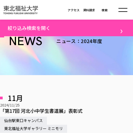
本文へ移動
アクセス
資料請求
検索
トップ
2024年度ニュース一覧（14）
絞り込み検索を開く
大学について
NEWS
ニュース：2024年度
テーマ
学部・大学院
大学についてTOP
すべて
キャンパスニュース
大学理念
学部学科の活動
卒業生の活躍
入試情報
学部・大学院TOP
大学理念
進路・就職
学生・課外活動
大学の概要
総合福祉学部
進路・就職
東北福祉大学の想い
入試情報TOP
メディア
社会連携
大学の概要
11月
総合福祉学部
建学の精神・教育の理念
大学の取り組み
研究
共生まちづくり学部
2024/11/25
大学の歩み
入学試験
課外活動
学長室の窓
社会福祉学科
進路・就職 TOP
「第17回 河北小中学生書道展」表彰式
大学の取り組み
配信対象
共生まちづくり学部
学生・教職員・卒業生数
情報公開
教育方針
福祉心理学科
教育学部
仙台駅東口キャンパス
社会連携・研究
すべて
受験生向け
デジタルパンフ
学則
共生まちづくり学科
情報公開
就職状況
国際交流
各種方針
福祉行政学科
課外活動 TOP
東北福祉大学ギャラリー ミニモリ
教育学部
カリキュラム編成ガイドライン
高校の先生向け
地域・一般向け