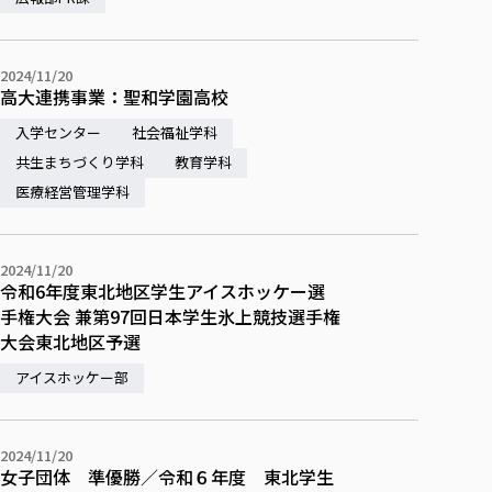
各種社会貢献活動の窓口
学びの特徴
自治体・団体等との主な協定
教員紹介・業績
伝承講座「311『伝える／備える』次世代塾」
ICT教育
研究所について
JICA草の根技術協力事業
2024/11/20
初年次教育（リエゾンゼミⅠ）
研究者のご紹介
学びのサポート
高大連携事業：聖和学園高校
被災地の子ども支援活動
実学臨床教育（総合福祉学部のみ履修可能）
学びのサポート
入学センター
社会福祉学科
教育実践活動（教育学科学生のみ受講可能）
共生まちづくり学科
学費（学部学科）
教育学科
禅のこころ
医療経営管理学科
授業料減免・奨学金等
宿舎の紹介
学生生活サポート
2024/11/20
令和6年度東北地区学生アイスホッケー選
学生自主活動支援
手権大会 兼第97回日本学生氷上競技選手権
社会人学生の育児支援（一時預かり）
大会東北地区予選
学生総合補償制度
アイスホッケー部
スポーツ傷害保険
2024/11/20
女子団体 準優勝／令和６年度 東北学生