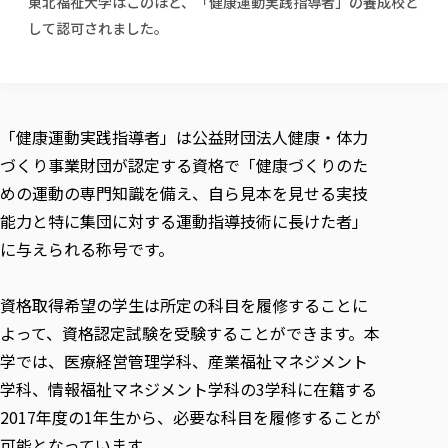
東北福祉大学はこのほど、「健康運動実践指導者」の養成校と
校歌の歴史
健康科学部
寄附行為
進学相談会
本学のシラバスについて
教育学科
して認可されました。
取得可能な資格・免許
校章・マーク・カラー
健康科学部
体育会・運動サークル紹介
社会連携・研究
ガバナンス・コード
国際交流TOP
一般事業主行動計画
産業福祉マネジメント学科
寄附の受け入れ
オープンキャンパス
中期事業計画
保健看護学科
東北福祉大学のキャリアサポート
公的資金等の不正使用の防止に関する基本方針
文化会・文化系サークル紹介
関連法人
交換留学生 Exchange students
事業計画／財務・事業報告
生涯教育・キャリア教育
リハビリテーション学科
社会連携・研究 TOP
情報福祉マネジメント学科
東北福祉大学のキャリアサポート
研究活動における不正行為の防止等に関する対応
教職員募集
採用ご担当者様へ
「健康運動実践指導者」は公益財団法人健康・体力
大学評価
医療経営管理学科
大学指定団体紹介
大学広報誌「TFU Newsletter 東北福祉大学通信」
進路・就職支援
海外留学・研修
役員・評議員一覧
仏教専修科
づくり事業財団が認定する資格で「健康づくりのた
採用ご担当者様へ
東北福祉大学の研究活動
IR情報
生涯教育・キャリア教育TOP
初年次教育（リエゾンゼミⅠ）について
関連法人
東北福祉大学のキャリア教育
在学生の方
キャンパス案内
めの運動の専門知識を備え、自ら見本を見せる実技
東北福祉大学の研究活動
学校教育法施行規則第172条の2に基づく情報公開
センター長の挨拶
外国人在学生
リエゾンゼミ・ナビ（テキスト等）
大学院
在学生の方
東北福祉大学の紀要・リポジトリ
能力と特に集団に対する運動指導技術に長けた者」
生涯学習・社会人講座
教職課程における情報の公表
求人の受付について
東北福祉大学の研究紹介
卒業生の方
お役立ち情報（リンク集）
取材について
大学院
に与えられる称号です。
東北福祉大学の紀要・リポジトリ
資格取得報奨制度について
Prospective Students
学部・学科等設置計画履行状況報告書
単独学内説明会のご案内
共同研究等をご検討の皆様へ
通信教育部
卒業生の方
産学・産学官連携
放射線モニタリング測定結果（国見キャンパス）
月例TFU実学臨床研究セミナー
総合福祉学研究科 社会福祉学専攻 修士課程
東北福祉大学求人・インターンシップ検索サイト（キャリタスU
研究紀要
よくあるご質問
情報公開規程
通信教育部
産学・産学官連携
資格取得希望の学生は所定の科目を履修することに
卒業後のキャリア支援体制
施設利用
学生支援センター国際交流の活動
総合福祉学研究科 社会福祉学専攻 博士課程
教職研究
カリキュラム（学部・大学院）
社会貢献・地域連携活動
よって、資格認定試験を受験することができます。本
特別支援教育研究室
通信制大学院 総合福祉学研究科 社会福祉学専攻 修士課程
在学生による訪問、情報提供へのご協力のお願い
「高齢者のフレイル予防及びデジタルデバイド解消に向けた産官
東北福祉大学のDNA
総合福祉学研究科 福祉心理学専攻 修士課程
東北福祉大学教育・教職センター特別支援教育研究年報一覧
社会貢献・地域連携活動
学では、医療経営管理学科、産業福祉マネジメント
スタッフ紹介
通信制大学院 総合福祉学研究科 福祉心理学専攻 修士課程
卒業生アンケート
同窓会
高齢者施設特化型モジュラー車いす開発
その他の就学機会
生涯学習・社会人講座
教育学研究科 教育学専攻 修士課程
芹沢銈介美術工芸館年報
TFU教育フォーラム
学科、情報福祉マネジメント学科の3学科に在籍する
社会貢献への取り組み
在学生インタビュー
学生参加 × 産学官連携 ～ 「行学一如」の実践
東北福祉大学機関リポジトリ
ニュース一覧
2017年度の1年生から、必要な科目を履修することが
社会貢献・地域連携活動報告書
学びの特徴
学内ポータルシステム
自治体・団体等との主な協定
東北福祉大学オープンアクセス方針
可能となっています。
Universal Passport