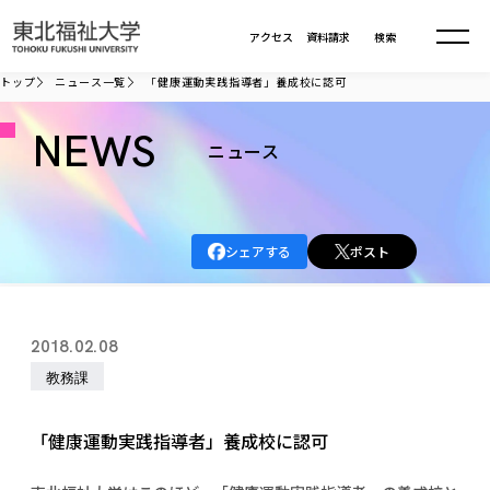
本文へ移動
アクセス
資料請求
検索
トップ
ニュース一覧
「健康運動実践指導者」養成校に認可
大学について
NEWS
ニュース
学部・大学院
大学についてTOP
シェアする
ポスト
大学理念
入試情報
学部・大学院TOP
大学理念
大学の概要
総合福祉学部
進路・就職
東北福祉大学の想い
入試情報TOP
2018.02.08
大学の概要
総合福祉学部
建学の精神・教育の理念
大学の取り組み
教務課
共生まちづくり学部
大学の歩み
入学試験
課外活動
学長室の窓
社会福祉学科
進路・就職 TOP
大学の取り組み
共生まちづくり学部
学生・教職員・卒業生数
情報公開
教育方針
福祉心理学科
「健康運動実践指導者」養成校に認可
教育学部
社会連携・研究
デジタルパンフ
学則
共生まちづくり学科
情報公開
就職状況
国際交流
各種方針
福祉行政学科
課外活動 TOP
教育学部
カリキュラム編成ガイドライン