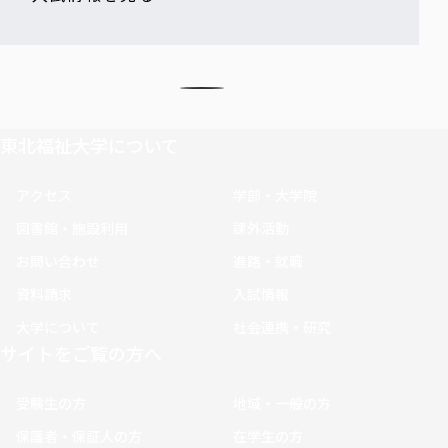
東北福祉大学について
アクセス
学部・大学院
図書館・施設利用
課外活動
お問い合わせ
進路・就職
資料請求
入試情報
大学について
社会連携・研究
サイトをご覧の方へ
受験生の方
地域・一般の方
保護者・保証人の方
在学生の方