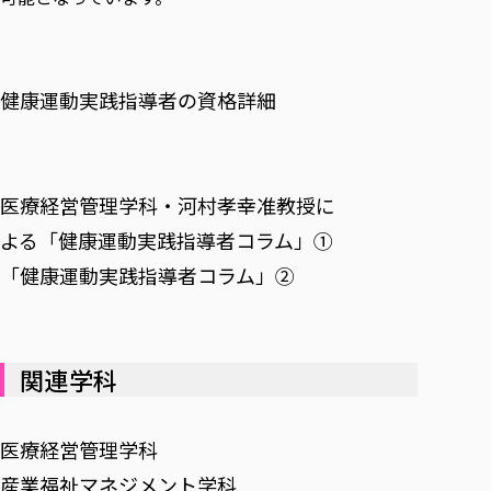
各種社会貢献活動の窓口
学びの特徴
自治体・団体等との主な協定
教員紹介・業績
伝承講座「311『伝える／備える』次世代塾」
ICT教育
研究所について
JICA草の根技術協力事業
初年次教育（リエゾンゼミⅠ）
研究者のご紹介
学びのサポート
健康運動実践指導者の資格詳細
被災地の子ども支援活動
実学臨床教育（総合福祉学部のみ履修可能）
学びのサポート
教育実践活動（教育学科学生のみ受講可能）
学費（学部学科）
禅のこころ
授業料減免・奨学金等
医療経営管理学科・河村孝幸准教授に
宿舎の紹介
よる「健康運動実践指導者コラム」①
学生生活サポート
「健康運動実践指導者コラム」②
学生自主活動支援
社会人学生の育児支援（一時預かり）
学生総合補償制度
関連学科
スポーツ傷害保険
医療経営管理学科
産業福祉マネジメント学科