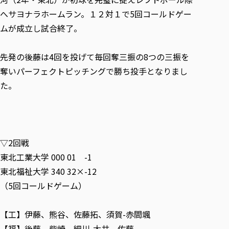
へサヨナラホームラン。１２対１で5回コールドゲー
ムが成立し試合終了。
先発の後藤は4回を投げて毎回奪三振の8つの三振を
奪いパーフェクトピッチングで勝ち投手となりまし
た。
▽2回戦
東北工業大学 000 01 -1
東北福祉大学 340 32×-12
（5回コールドゲーム）
【工】伊藤、熊谷、佐藤拓、須賀-赤間颯
【福】後藤、柴崎、細川-大井、佐藤