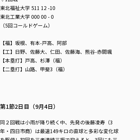
東北福祉大学 511 12 -10
東北工業大学 000 00 - 0
（5回コールドゲーム）
【福】坂根、有本-戸高、阿部
【工】日野、佐藤大、仁田、佐藤海、熊谷-赤間颯
【本塁打】戸高、杉澤（福）
【二塁打】山路、甲斐3（福）
第1節2日目（9月4日）
同２回戦は小雨が降り続く中、先発の後藤凌寿（3
年・四日市商）は最速149キロの直球と多彩な変化球
を駆使し初回を三者連続三振で抑えると、3回にも三