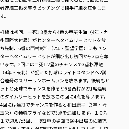
者連続三振を奪うピッチングで相手打線を圧倒しま
す。
打線は初回、一死1.3塁から4番の甲斐生海（4年・九
州国際大付属）がセンターへタイムリーヒットを放
ち先制、6番の西村彰浩（2年・聖望学園）にもセン
ターへタイムリーヒットが飛び出し初回から3点を奪
います。2回には二死1.2塁のチャンスで3番杉澤龍
（4年・東北）が捉えた打球はライトスタンドへ2試
合連発のスリーランホームランを放ちます。後続もヒ
ットと死球でチャンスを作ると6番西村が2打席連続
のタイムリーヒットを放ちこの回に4点を奪います。
4回には連打でチャンスを作ると和田康平（3年・埼
玉栄）の犠牲フライなどで3点を追加します。１０対
１で迎えた5回、一死1塁の場面で途中出場の佐藤琉
河（2年・東北）が初球を完璧に捉えレフトポール際