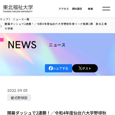
本文へ移動
アクセス
資料請求
検索
トップ
ニュース一覧
開幕ダッシュで2連勝！／令和4年度仙台六大学野球秋季リーグ戦第1節 東北工業
大学戦
大学について
NEWS
ニュース
学部・大学院
大学についてTOP
大学理念
入試情報
学部・大学院TOP
大学理念
シェアする
ポスト
大学の概要
総合福祉学部
進路・就職
東北福祉大学の想い
入試情報TOP
大学の概要
総合福祉学部
建学の精神・教育の理念
大学の取り組み
共生まちづくり学部
2022.09.05
大学の歩み
入学試験
課外活動
学長室の窓
社会福祉学科
進路・就職 TOP
大学の取り組み
共生まちづくり学部
硬式野球部
学生・教職員・卒業生数
情報公開
教育方針
福祉心理学科
教育学部
社会連携・研究
デジタルパンフ
学則
共生まちづくり学科
情報公開
就職状況
国際交流
各種方針
福祉行政学科
課外活動 TOP
教育学部
開幕ダッシュで2連勝！／令和4年度仙台六大学野球秋
カリキュラム編成ガイドライン