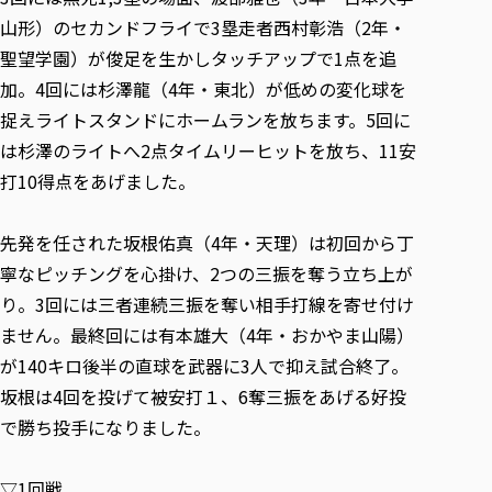
各種社会貢献活動の窓口
学びの特徴
自治体・団体等との主な協定
山形）のセカンドフライで3塁走者西村彰浩（2年・
教員紹介・業績
伝承講座「311『伝える／備える』次世代塾」
ICT教育
研究所について
聖望学園）が俊足を生かしタッチアップで1点を追
JICA草の根技術協力事業
初年次教育（リエゾンゼミⅠ）
研究者のご紹介
学びのサポート
加。4回には杉澤龍（4年・東北）が低めの変化球を
被災地の子ども支援活動
実学臨床教育（総合福祉学部のみ履修可能）
捉えライトスタンドにホームランを放ちます。5回に
学びのサポート
は杉澤のライトへ2点タイムリーヒットを放ち、11安
教育実践活動（教育学科学生のみ受講可能）
学費（学部学科）
打10得点をあげました。
禅のこころ
授業料減免・奨学金等
宿舎の紹介
先発を任された坂根佑真（4年・天理）は初回から丁
学生生活サポート
寧なピッチングを心掛け、2つの三振を奪う立ち上が
学生自主活動支援
り。3回には三者連続三振を奪い相手打線を寄せ付け
ません。最終回には有本雄大（4年・おかやま山陽）
社会人学生の育児支援（一時預かり）
が140キロ後半の直球を武器に3人で抑え試合終了。
学生総合補償制度
坂根は4回を投げて被安打１、6奪三振をあげる好投
スポーツ傷害保険
で勝ち投手になりました。
▽1回戦