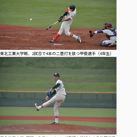
東北工業大学戦、2試合で4本の二塁打を放つ甲斐選手（4年生）