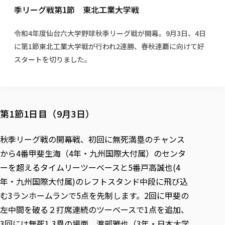
校歌の歴史
健康科学部
寄附行為
季リーグ戦第1節 東北工業大学戦
進学相談会
本学のシラバスについて
教育学科
取得可能な資格・免許
校章・マーク・カラー
健康科学部
体育会・運動サークル紹介
社会連携・研究
ガバナンス・コード
国際交流TOP
一般事業主行動計画
産業福祉マネジメント学科
寄附の受け入れ
令和4年度仙台六大学野球秋季リーグ戦が開幕。9月3日、4日
オープンキャンパス
中期事業計画
保健看護学科
東北福祉大学のキャリアサポート
公的資金等の不正使用の防止に関する基本方針
文化会・文化系サークル紹介
に第1節東北工業大学戦が行われ2連勝、春秋連覇に向けて好
関連法人
交換留学生 Exchange students
事業計画／財務・事業報告
生涯教育・キャリア教育
リハビリテーション学科
社会連携・研究 TOP
情報福祉マネジメント学科
東北福祉大学のキャリアサポート
研究活動における不正行為の防止等に関する対応
スタートを切りました。
教職員募集
採用ご担当者様へ
大学評価
医療経営管理学科
大学指定団体紹介
大学広報誌「TFU Newsletter 東北福祉大学通信」
進路・就職支援
海外留学・研修
役員・評議員一覧
仏教専修科
採用ご担当者様へ
東北福祉大学の研究活動
IR情報
生涯教育・キャリア教育TOP
初年次教育（リエゾンゼミⅠ）について
関連法人
東北福祉大学のキャリア教育
在学生の方
キャンパス案内
東北福祉大学の研究活動
学校教育法施行規則第172条の2に基づく情報公開
センター長の挨拶
外国人在学生
リエゾンゼミ・ナビ（テキスト等）
大学院
在学生の方
東北福祉大学の紀要・リポジトリ
第1節1日目（9月3日）
生涯学習・社会人講座
教職課程における情報の公表
求人の受付について
東北福祉大学の研究紹介
卒業生の方
お役立ち情報（リンク集）
取材について
大学院
東北福祉大学の紀要・リポジトリ
資格取得報奨制度について
Prospective Students
学部・学科等設置計画履行状況報告書
単独学内説明会のご案内
共同研究等をご検討の皆様へ
通信教育部
卒業生の方
産学・産学官連携
放射線モニタリング測定結果（国見キャンパス）
秋季リーグ戦の開幕戦、初回に無死満塁のチャンス
月例TFU実学臨床研究セミナー
総合福祉学研究科 社会福祉学専攻 修士課程
東北福祉大学求人・インターンシップ検索サイト（キャリタスU
研究紀要
よくあるご質問
情報公開規程
通信教育部
産学・産学官連携
から4番甲斐生海（4年・九州国際大付属）のセンタ
卒業後のキャリア支援体制
施設利用
学生支援センター国際交流の活動
総合福祉学研究科 社会福祉学専攻 博士課程
教職研究
カリキュラム（学部・大学院）
社会貢献・地域連携活動
ーを超えるタイムリーツーベースと5番戸高誠也(4
特別支援教育研究室
通信制大学院 総合福祉学研究科 社会福祉学専攻 修士課程
在学生による訪問、情報提供へのご協力のお願い
「高齢者のフレイル予防及びデジタルデバイド解消に向けた産官
東北福祉大学のDNA
総合福祉学研究科 福祉心理学専攻 修士課程
東北福祉大学教育・教職センター特別支援教育研究年報一覧
社会貢献・地域連携活動
年・九州国際大付属)のレフトスタンド中段に飛び込
スタッフ紹介
通信制大学院 総合福祉学研究科 福祉心理学専攻 修士課程
卒業生アンケート
同窓会
高齢者施設特化型モジュラー車いす開発
その他の就学機会
生涯学習・社会人講座
教育学研究科 教育学専攻 修士課程
芹沢銈介美術工芸館年報
TFU教育フォーラム
む3ランホームランで5点を先制します。2回に甲斐の
社会貢献への取り組み
在学生インタビュー
学生参加 × 産学官連携 ～ 「行学一如」の実践
東北福祉大学機関リポジトリ
ニュース一覧
左中間を破る２打席連続のツーベースで1点を追加、
社会貢献・地域連携活動報告書
学びの特徴
学内ポータルシステム
自治体・団体等との主な協定
東北福祉大学オープンアクセス方針
3回には無死1,3塁の場面、渡部雅也（3年・日本大学
Universal Passport