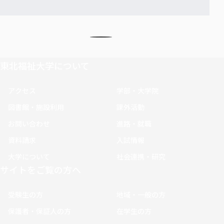
東北福祉大学について
アクセス
学部・大学院
図書館・施設利用
課外活動
お問い合わせ
進路・就職
資料請求
入試情報
大学について
社会連携・研究
サイトをご覧の方へ
受験生の方
地域・一般の方
保護者・保証人の方
在学生の方