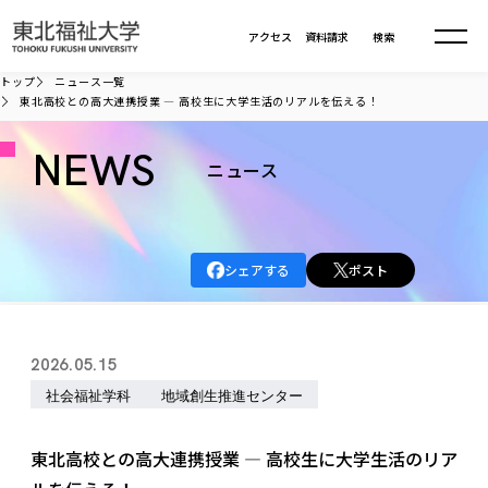
本文へ移動
アクセス
資料請求
検索
トップ
ニュース一覧
東北高校との高大連携授業 — 高校生に大学生活のリアルを伝える！
大学について
NEWS
ニュース
学部・大学院
大学についてTOP
大学理念
入試情報
学部・大学院TOP
シェアする
ポスト
大学理念
大学の概要
総合福祉学部
進路・就職
東北福祉大学の想い
入試情報TOP
大学の概要
総合福祉学部
2026.05.15
建学の精神・教育の理念
大学の取り組み
共生まちづくり学部
大学の歩み
入学試験
社会福祉学科
地域創生推進センター
課外活動
学長室の窓
社会福祉学科
進路・就職 TOP
大学の取り組み
共生まちづくり学部
学生・教職員・卒業生数
情報公開
教育方針
福祉心理学科
教育学部
社会連携・研究
デジタルパンフ
東北高校との高大連携授業 — 高校生に大学生活のリア
学則
共生まちづくり学科
情報公開
就職状況
国際交流
各種方針
福祉行政学科
課外活動 TOP
教育学部
カリキュラム編成ガイドライン