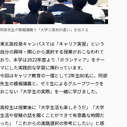
各種社会貢献活動の窓口
学びの特徴
自治体・団体等との主な協定
教員紹介・業績
伝承講座「311『伝える／備える』次世代塾」
ICT教育
研究所について
JICA草の根技術協力事業
初年次教育（リエゾンゼミⅠ）
研究者のご紹介
学びのサポート
被災地の子ども支援活動
阿部先生が模擬講義で「大学と高校の違い」を伝える
実学臨床教育（総合福祉学部のみ履修可能）
学びのサポート
教育実践活動（教育学科学生のみ受講可能）
学費（学部学科）
東北高校泉キャンパスでは「キャリア実習」という
禅のこころ
授業料減免・奨学金等
自分の興味・関心から選択する授業がおこなわれて
おり、本学は2022年度より「ボランティア」をテー
宿舎の紹介
マにした実践的な学習に携わっています。
学生生活サポート
今回はキャリア教育の一環として2年生80名に、阿部
学生自主活動支援
先生の模擬講義と、ゼミ生によるグループワークを
社会人学生の育児支援（一時預かり）
おこない「大学生の実際」を一緒に学びました。
学生総合補償制度
スポーツ傷害保険
高校生は授業後に「大学生活も楽しそうだ」「大学
生活や受験の話を聞くことができて有意義な時間だ
った」「これからの進路選択の参考にしたい」と感