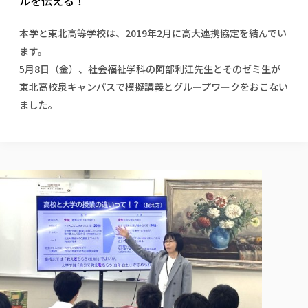
ルを伝える！
校歌の歴史
健康科学部
寄附行為
進学相談会
本学のシラバスについて
教育学科
取得可能な資格・免許
校章・マーク・カラー
健康科学部
体育会・運動サークル紹介
社会連携・研究
ガバナンス・コード
国際交流TOP
本学と
東北高等学校
は、2019年2月に高大連携協定を結んでい
一般事業主行動計画
産業福祉マネジメント学科
寄附の受け入れ
オープンキャンパス
ます。
中期事業計画
保健看護学科
東北福祉大学のキャリアサポート
公的資金等の不正使用の防止に関する基本方針
文化会・文化系サークル紹介
関連法人
5月8日（金）、社会福祉学科の阿部利江先生とそのゼミ生が
交換留学生 Exchange students
事業計画／財務・事業報告
生涯教育・キャリア教育
リハビリテーション学科
社会連携・研究 TOP
情報福祉マネジメント学科
東北福祉大学のキャリアサポート
研究活動における不正行為の防止等に関する対応
東北高校泉キャンパスで模擬講義とグループワークをおこない
教職員募集
採用ご担当者様へ
大学評価
医療経営管理学科
大学指定団体紹介
大学広報誌「TFU Newsletter 東北福祉大学通信」
進路・就職支援
ました。
海外留学・研修
役員・評議員一覧
仏教専修科
採用ご担当者様へ
東北福祉大学の研究活動
IR情報
生涯教育・キャリア教育TOP
初年次教育（リエゾンゼミⅠ）について
関連法人
東北福祉大学のキャリア教育
在学生の方
キャンパス案内
東北福祉大学の研究活動
学校教育法施行規則第172条の2に基づく情報公開
センター長の挨拶
外国人在学生
リエゾンゼミ・ナビ（テキスト等）
大学院
在学生の方
東北福祉大学の紀要・リポジトリ
生涯学習・社会人講座
教職課程における情報の公表
求人の受付について
東北福祉大学の研究紹介
卒業生の方
お役立ち情報（リンク集）
取材について
大学院
東北福祉大学の紀要・リポジトリ
資格取得報奨制度について
Prospective Students
学部・学科等設置計画履行状況報告書
単独学内説明会のご案内
共同研究等をご検討の皆様へ
通信教育部
卒業生の方
産学・産学官連携
放射線モニタリング測定結果（国見キャンパス）
月例TFU実学臨床研究セミナー
総合福祉学研究科 社会福祉学専攻 修士課程
東北福祉大学求人・インターンシップ検索サイト（キャリタスU
研究紀要
よくあるご質問
情報公開規程
通信教育部
産学・産学官連携
卒業後のキャリア支援体制
施設利用
学生支援センター国際交流の活動
総合福祉学研究科 社会福祉学専攻 博士課程
教職研究
カリキュラム（学部・大学院）
社会貢献・地域連携活動
特別支援教育研究室
通信制大学院 総合福祉学研究科 社会福祉学専攻 修士課程
在学生による訪問、情報提供へのご協力のお願い
「高齢者のフレイル予防及びデジタルデバイド解消に向けた産官
東北福祉大学のDNA
総合福祉学研究科 福祉心理学専攻 修士課程
東北福祉大学教育・教職センター特別支援教育研究年報一覧
社会貢献・地域連携活動
スタッフ紹介
通信制大学院 総合福祉学研究科 福祉心理学専攻 修士課程
卒業生アンケート
同窓会
高齢者施設特化型モジュラー車いす開発
その他の就学機会
生涯学習・社会人講座
教育学研究科 教育学専攻 修士課程
芹沢銈介美術工芸館年報
TFU教育フォーラム
社会貢献への取り組み
在学生インタビュー
学生参加 × 産学官連携 ～ 「行学一如」の実践
東北福祉大学機関リポジトリ
ニュース一覧
社会貢献・地域連携活動報告書
学びの特徴
学内ポータルシステム
自治体・団体等との主な協定
東北福祉大学オープンアクセス方針
Universal Passport