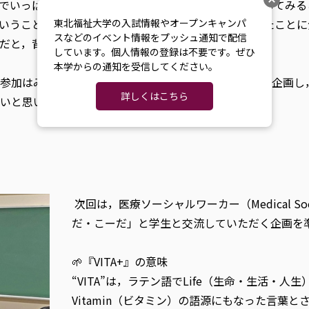
でいっぱいでした。しかし，今回の機会を経て，挑戦してみる
いうことか知らないからこそハードルを上げ過ぎていたことに
東北福祉大学の入試情報やオープンキャンパ
スなどのイベント情報をプッシュ通知で配信
だと，背中を押していただけたように感じました」
しています。個人情報の登録は不要です。ぜひ
本学からの通知を受信してください。
参加はみられませんでした。今年度は引き続きVITA+を企画
詳しくはこちら
いと思います。
次回は，医療ソーシャルワーカー（Medical So
だ・こーだ」と学生と交流していただく企画を
🌱『VITA+』の意味
“VITA”は，ラテン語でLife（生命・生活・人生
Vitamin（ビタミン）の語源にもなった言葉と