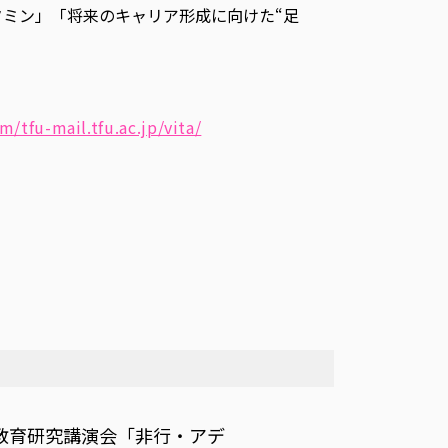
タミン」「将来のキャリア形成に向けた“足
m/tfu-mail.tfu.ac.jp/vita/
教育研究講演会「非行・アデ