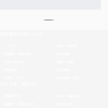
東北福祉大学について
アクセス
学部・大学院
図書館・施設利用
課外活動
お問い合わせ
進路・就職
資料請求
入試情報
大学について
社会連携・研究
サイトをご覧の方へ
受験生の方
地域・一般の方
保護者・保証人の方
在学生の方