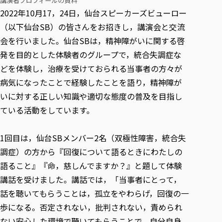
講演者プロフィールの資料
各種社会貢献活動の窓口
学びの特徴
自治体・団体等との主な協定
2022年10月17，24日，仙台スピーカーズビューロー
教員紹介・業績
伝承講座「311『伝える／備える』次世代塾」
ICT教育
研究所について
（以下仙台SB）の皆さんをお招きし，講演会と交流
JICA草の根技術協力事業
初年次教育（リエゾンゼミⅠ）
研究者のご紹介
学びのサポート
会を行いました。仙台SBは，精神障がいに関する啓
被災地の子ども支援活動
実学臨床教育（総合福祉学部のみ履修可能）
発を目的とした体験者のグループで，統合失調症な
学びのサポート
どを体験し，治療を受けておられる当事者の方々が
教育実践活動（教育学科学生のみ受講可能）
学費（学部学科）
病気になったことで経験したことを語り，精神障が
禅のこころ
授業料減免・奨学金等
いに対する正しい知識や適切な態度の普及を目指し
宿舎の紹介
ている活動をしています。
学生生活サポート
学生自主活動支援
1回目は，仙台SBメンバー2名（双極性障害，統合失
社会人学生の育児支援（一時預かり）
調症）の方から『回復について語るときにわたしの
語ること』『命，慈しんでますか？』と題して体験
学生総合補償制度
講話を受けました。講話では，「当事者にとって，
スポーツ傷害保険
話を聴いてもらうことは，孤立をやわらげ，回復の一
歩になる。否定されない，批判されない，責められ
ない安心した環境で聴いてもらうことで，自分自身