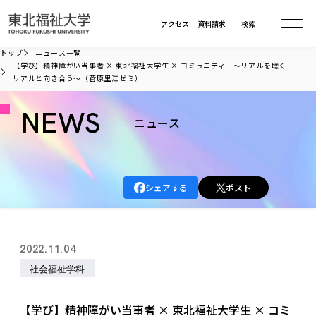
本文へ移動
アクセス
資料請求
検索
トップ
ニュース一覧
【学び】精神障がい当事者 × 東北福祉大学生 × コミュニティ ～リアルを聴く
リアルと向き合う～（菅原里江ゼミ）
大学について
NEWS
ニュース
学部・大学院
大学についてTOP
大学理念
入試情報
学部・大学院TOP
大学理念
シェアする
ポスト
大学の概要
総合福祉学部
進路・就職
東北福祉大学の想い
入試情報TOP
大学の概要
総合福祉学部
建学の精神・教育の理念
大学の取り組み
共生まちづくり学部
2022.11.04
大学の歩み
入学試験
課外活動
学長室の窓
社会福祉学科
進路・就職 TOP
大学の取り組み
共生まちづくり学部
社会福祉学科
学生・教職員・卒業生数
情報公開
教育方針
福祉心理学科
教育学部
社会連携・研究
デジタルパンフ
学則
共生まちづくり学科
情報公開
就職状況
国際交流
各種方針
福祉行政学科
課外活動 TOP
教育学部
【学び】精神障がい当事者 × 東北福祉大学生 × コミ
カリキュラム編成ガイドライン