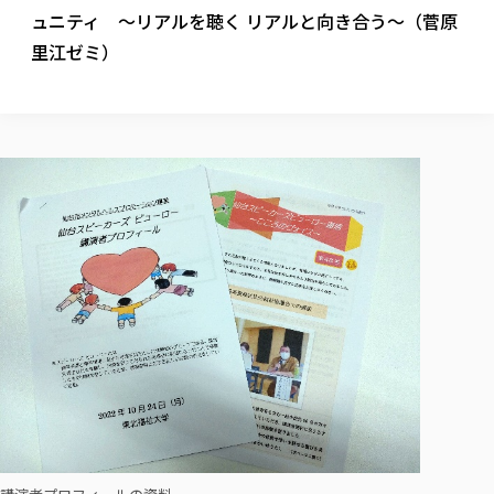
校歌の歴史
健康科学部
寄附行為
ュニティ ～リアルを聴く リアルと向き合う～（菅原
進学相談会
本学のシラバスについて
教育学科
取得可能な資格・免許
校章・マーク・カラー
健康科学部
体育会・運動サークル紹介
社会連携・研究
ガバナンス・コード
里江ゼミ）
国際交流TOP
一般事業主行動計画
産業福祉マネジメント学科
寄附の受け入れ
オープンキャンパス
中期事業計画
保健看護学科
東北福祉大学のキャリアサポート
公的資金等の不正使用の防止に関する基本方針
文化会・文化系サークル紹介
関連法人
交換留学生 Exchange students
事業計画／財務・事業報告
生涯教育・キャリア教育
リハビリテーション学科
社会連携・研究 TOP
情報福祉マネジメント学科
東北福祉大学のキャリアサポート
研究活動における不正行為の防止等に関する対応
教職員募集
採用ご担当者様へ
大学評価
医療経営管理学科
大学指定団体紹介
大学広報誌「TFU Newsletter 東北福祉大学通信」
進路・就職支援
海外留学・研修
役員・評議員一覧
仏教専修科
採用ご担当者様へ
東北福祉大学の研究活動
IR情報
生涯教育・キャリア教育TOP
初年次教育（リエゾンゼミⅠ）について
関連法人
東北福祉大学のキャリア教育
在学生の方
キャンパス案内
東北福祉大学の研究活動
学校教育法施行規則第172条の2に基づく情報公開
センター長の挨拶
外国人在学生
リエゾンゼミ・ナビ（テキスト等）
大学院
在学生の方
東北福祉大学の紀要・リポジトリ
生涯学習・社会人講座
教職課程における情報の公表
求人の受付について
東北福祉大学の研究紹介
卒業生の方
お役立ち情報（リンク集）
取材について
大学院
東北福祉大学の紀要・リポジトリ
資格取得報奨制度について
Prospective Students
学部・学科等設置計画履行状況報告書
単独学内説明会のご案内
共同研究等をご検討の皆様へ
通信教育部
卒業生の方
産学・産学官連携
放射線モニタリング測定結果（国見キャンパス）
月例TFU実学臨床研究セミナー
総合福祉学研究科 社会福祉学専攻 修士課程
東北福祉大学求人・インターンシップ検索サイト（キャリタスU
研究紀要
よくあるご質問
情報公開規程
通信教育部
産学・産学官連携
卒業後のキャリア支援体制
施設利用
学生支援センター国際交流の活動
総合福祉学研究科 社会福祉学専攻 博士課程
教職研究
カリキュラム（学部・大学院）
社会貢献・地域連携活動
特別支援教育研究室
通信制大学院 総合福祉学研究科 社会福祉学専攻 修士課程
在学生による訪問、情報提供へのご協力のお願い
「高齢者のフレイル予防及びデジタルデバイド解消に向けた産官
東北福祉大学のDNA
総合福祉学研究科 福祉心理学専攻 修士課程
東北福祉大学教育・教職センター特別支援教育研究年報一覧
社会貢献・地域連携活動
スタッフ紹介
通信制大学院 総合福祉学研究科 福祉心理学専攻 修士課程
卒業生アンケート
同窓会
高齢者施設特化型モジュラー車いす開発
その他の就学機会
生涯学習・社会人講座
教育学研究科 教育学専攻 修士課程
芹沢銈介美術工芸館年報
TFU教育フォーラム
社会貢献への取り組み
在学生インタビュー
学生参加 × 産学官連携 ～ 「行学一如」の実践
東北福祉大学機関リポジトリ
ニュース一覧
社会貢献・地域連携活動報告書
学びの特徴
学内ポータルシステム
自治体・団体等との主な協定
東北福祉大学オープンアクセス方針
Universal Passport