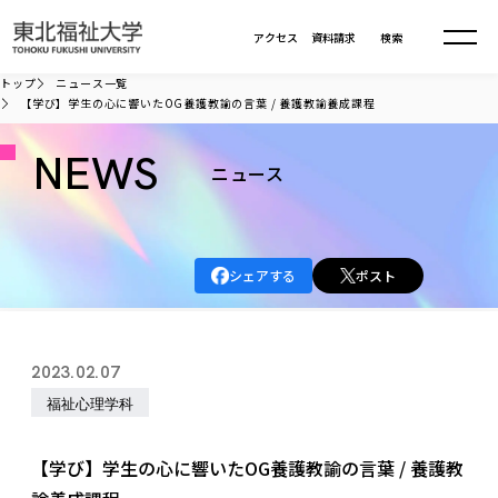
本文へ移動
アクセス
資料請求
検索
トップ
ニュース一覧
【学び】学生の心に響いたOG養護教諭の言葉 / 養護教諭養成課程
大学について
NEWS
ニュース
学部・大学院
大学についてTOP
大学理念
入試情報
学部・大学院TOP
シェアする
ポスト
大学理念
大学の概要
総合福祉学部
進路・就職
東北福祉大学の想い
入試情報TOP
大学の概要
総合福祉学部
2023.02.07
建学の精神・教育の理念
大学の取り組み
共生まちづくり学部
大学の歩み
入学試験
福祉心理学科
課外活動
学長室の窓
社会福祉学科
進路・就職 TOP
大学の取り組み
共生まちづくり学部
学生・教職員・卒業生数
情報公開
教育方針
福祉心理学科
教育学部
社会連携・研究
デジタルパンフ
【学び】学生の心に響いたOG養護教諭の言葉 / 養護教
学則
共生まちづくり学科
情報公開
就職状況
国際交流
各種方針
福祉行政学科
課外活動 TOP
教育学部
カリキュラム編成ガイドライン