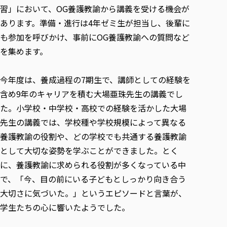
各種社会貢献活動の窓口
学びの特徴
自治体・団体等との主な協定
習」において、OG養護教諭から講義を受ける機会が
教員紹介・業績
伝承講座「311『伝える／備える』次世代塾」
あります。準備・進行は4年ゼミ生が担当し、後輩に
ICT教育
研究所について
JICA草の根技術協力事業
も参加を呼びかけ、事前にOG養護教諭への質問など
初年次教育（リエゾンゼミⅠ）
研究者のご紹介
学びのサポート
被災地の子ども支援活動
を集めます。
実学臨床教育（総合福祉学部のみ履修可能）
学びのサポート
教育実践活動（教育学科学生のみ受講可能）
学費（学部学科）
今年度は、養成過程の7期生で、講師としての経験を
禅のこころ
授業料減免・奨学金等
含め9年のキャリアを積む大場亜珠先生の講義でし
宿舎の紹介
た。小学校・中学校・高校での経験を活かした大場
先生の講義では、学校種や学校規模によって異なる
学生生活サポート
養護教諭の役割や、どの学校でも共通する養護教諭
学生自主活動支援
として大切な姿勢を学ぶことができました。とく
社会人学生の育児支援（一時預かり）
に、養護教諭に求められる役割が多くなっている中
学生総合補償制度
で、「今、目の前にいる子どもとしっかり向き合う
スポーツ傷害保険
大切さに気づいた。」というエピソードと言葉が、
学生たちの心に響いたようでした。