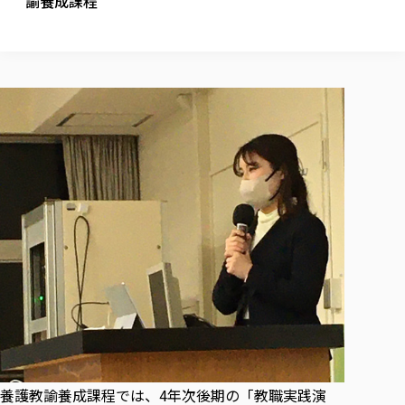
諭養成課程
校歌の歴史
健康科学部
寄附行為
進学相談会
本学のシラバスについて
教育学科
取得可能な資格・免許
校章・マーク・カラー
健康科学部
体育会・運動サークル紹介
社会連携・研究
ガバナンス・コード
国際交流TOP
一般事業主行動計画
産業福祉マネジメント学科
寄附の受け入れ
オープンキャンパス
中期事業計画
保健看護学科
東北福祉大学のキャリアサポート
公的資金等の不正使用の防止に関する基本方針
文化会・文化系サークル紹介
関連法人
交換留学生 Exchange students
事業計画／財務・事業報告
生涯教育・キャリア教育
リハビリテーション学科
社会連携・研究 TOP
情報福祉マネジメント学科
東北福祉大学のキャリアサポート
研究活動における不正行為の防止等に関する対応
教職員募集
採用ご担当者様へ
大学評価
医療経営管理学科
大学指定団体紹介
大学広報誌「TFU Newsletter 東北福祉大学通信」
進路・就職支援
海外留学・研修
役員・評議員一覧
仏教専修科
採用ご担当者様へ
東北福祉大学の研究活動
IR情報
生涯教育・キャリア教育TOP
初年次教育（リエゾンゼミⅠ）について
関連法人
東北福祉大学のキャリア教育
在学生の方
キャンパス案内
東北福祉大学の研究活動
学校教育法施行規則第172条の2に基づく情報公開
センター長の挨拶
外国人在学生
リエゾンゼミ・ナビ（テキスト等）
大学院
在学生の方
東北福祉大学の紀要・リポジトリ
生涯学習・社会人講座
教職課程における情報の公表
求人の受付について
東北福祉大学の研究紹介
卒業生の方
お役立ち情報（リンク集）
取材について
大学院
東北福祉大学の紀要・リポジトリ
資格取得報奨制度について
Prospective Students
学部・学科等設置計画履行状況報告書
単独学内説明会のご案内
共同研究等をご検討の皆様へ
通信教育部
卒業生の方
産学・産学官連携
放射線モニタリング測定結果（国見キャンパス）
月例TFU実学臨床研究セミナー
総合福祉学研究科 社会福祉学専攻 修士課程
東北福祉大学求人・インターンシップ検索サイト（キャリタスU
研究紀要
よくあるご質問
情報公開規程
通信教育部
産学・産学官連携
卒業後のキャリア支援体制
施設利用
学生支援センター国際交流の活動
総合福祉学研究科 社会福祉学専攻 博士課程
教職研究
カリキュラム（学部・大学院）
社会貢献・地域連携活動
特別支援教育研究室
通信制大学院 総合福祉学研究科 社会福祉学専攻 修士課程
在学生による訪問、情報提供へのご協力のお願い
「高齢者のフレイル予防及びデジタルデバイド解消に向けた産官
東北福祉大学のDNA
総合福祉学研究科 福祉心理学専攻 修士課程
東北福祉大学教育・教職センター特別支援教育研究年報一覧
社会貢献・地域連携活動
スタッフ紹介
通信制大学院 総合福祉学研究科 福祉心理学専攻 修士課程
卒業生アンケート
同窓会
高齢者施設特化型モジュラー車いす開発
その他の就学機会
生涯学習・社会人講座
教育学研究科 教育学専攻 修士課程
芹沢銈介美術工芸館年報
TFU教育フォーラム
社会貢献への取り組み
在学生インタビュー
学生参加 × 産学官連携 ～ 「行学一如」の実践
東北福祉大学機関リポジトリ
ニュース一覧
社会貢献・地域連携活動報告書
学びの特徴
学内ポータルシステム
自治体・団体等との主な協定
養護教諭養成課程では、4年次後期の「教職実践演
東北福祉大学オープンアクセス方針
Universal Passport