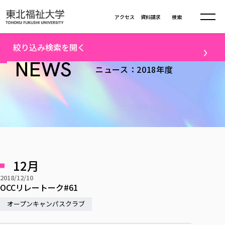
本文へ移動
アクセス
資料請求
検索
トップ
2018年度ニュース一覧（10）
絞り込み検索を開く
大学について
NEWS
ニュース：2018年度
テーマ
学部・大学院
大学についてTOP
すべて
キャンパスニュース
大学理念
学部学科の活動
卒業生の活躍
入試情報
学部・大学院TOP
大学理念
進路・就職
学生・課外活動
大学の概要
総合福祉学部
進路・就職
東北福祉大学の想い
入試情報TOP
メディア
社会連携
大学の概要
12月
総合福祉学部
建学の精神・教育の理念
大学の取り組み
研究
共生まちづくり学部
2018/12/10
大学の歩み
入学試験
課外活動
学長室の窓
社会福祉学科
進路・就職 TOP
OCCリレートーク#61
大学の取り組み
配信対象
共生まちづくり学部
学生・教職員・卒業生数
情報公開
教育方針
福祉心理学科
教育学部
オープンキャンパスクラブ
社会連携・研究
すべて
受験生向け
デジタルパンフ
学則
共生まちづくり学科
情報公開
就職状況
国際交流
各種方針
福祉行政学科
課外活動 TOP
教育学部
カリキュラム編成ガイドライン
高校の先生向け
地域・一般向け