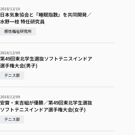
校歌の歴史
健康科学部
寄附行為
進学相談会
本学のシラバスについて
教育学科
取得可能な資格・免許
2018/12/10
校章・マーク・カラー
在学生向け
卒業生向け
健康科学部
体育会・運動サークル紹介
社会連携・研究
ガバナンス・コード
日本気象協会と『睡眠指数』を共同開発／
国際交流TOP
一般事業主行動計画
産業福祉マネジメント学科
寄附の受け入れ
水野一枝 特任研究員
オープンキャンパス
保護者向け
中期事業計画
保健看護学科
東北福祉大学のキャリアサポート
公的資金等の不正使用の防止に関する基本方針
文化会・文化系サークル紹介
関連法人
交換留学生 Exchange students
感性福祉研究所
事業計画／財務・事業報告
生涯教育・キャリア教育
リハビリテーション学科
社会連携・研究 TOP
情報福祉マネジメント学科
東北福祉大学のキャリアサポート
研究活動における不正行為の防止等に関する対応
教職員募集
採用ご担当者様へ
大学評価
医療経営管理学科
大学指定団体紹介
大学広報誌「TFU Newsletter 東北福祉大学通信」
進路・就職支援
海外留学・研修
役員・評議員一覧
仏教専修科
採用ご担当者様へ
東北福祉大学の研究活動
IR情報
生涯教育・キャリア教育TOP
2018/12/09
初年次教育（リエゾンゼミⅠ）について
関連法人
東北福祉大学のキャリア教育
在学生の方
キャンパス案内
第49回東北学生選抜ソフトテニスインドア
東北福祉大学の研究活動
学校教育法施行規則第172条の2に基づく情報公開
センター長の挨拶
外国人在学生
リエゾンゼミ・ナビ（テキスト等）
大学院
選手権大会(男子)
在学生の方
東北福祉大学の紀要・リポジトリ
生涯学習・社会人講座
教職課程における情報の公表
求人の受付について
東北福祉大学の研究紹介
卒業生の方
お役立ち情報（リンク集）
取材について
大学院
東北福祉大学の紀要・リポジトリ
テニス部
資格取得報奨制度について
Prospective Students
学部・学科等設置計画履行状況報告書
単独学内説明会のご案内
共同研究等をご検討の皆様へ
通信教育部
卒業生の方
産学・産学官連携
放射線モニタリング測定結果（国見キャンパス）
月例TFU実学臨床研究セミナー
総合福祉学研究科 社会福祉学専攻 修士課程
東北福祉大学求人・インターンシップ検索サイト（キャリタスU
研究紀要
よくあるご質問
情報公開規程
通信教育部
産学・産学官連携
卒業後のキャリア支援体制
施設利用
学生支援センター国際交流の活動
総合福祉学研究科 社会福祉学専攻 博士課程
教職研究
カリキュラム（学部・大学院）
2018/12/09
社会貢献・地域連携活動
特別支援教育研究室
通信制大学院 総合福祉学研究科 社会福祉学専攻 修士課程
在学生による訪問、情報提供へのご協力のお願い
安齋・末吉組が優勝／第49回東北学生選抜
「高齢者のフレイル予防及びデジタルデバイド解消に向けた産官
東北福祉大学のDNA
総合福祉学研究科 福祉心理学専攻 修士課程
東北福祉大学教育・教職センター特別支援教育研究年報一覧
社会貢献・地域連携活動
ソフトテニスインドア選手権大会(女子)
スタッフ紹介
通信制大学院 総合福祉学研究科 福祉心理学専攻 修士課程
卒業生アンケート
同窓会
高齢者施設特化型モジュラー車いす開発
その他の就学機会
生涯学習・社会人講座
教育学研究科 教育学専攻 修士課程
芹沢銈介美術工芸館年報
TFU教育フォーラム
社会貢献への取り組み
在学生インタビュー
テニス部
学生参加 × 産学官連携 ～ 「行学一如」の実践
東北福祉大学機関リポジトリ
ニュース一覧
社会貢献・地域連携活動報告書
学びの特徴
学内ポータルシステム
自治体・団体等との主な協定
東北福祉大学オープンアクセス方針
Universal Passport