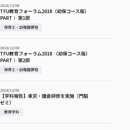
各種社会貢献活動の窓口
学びの特徴
自治体・団体等との主な協定
2018/12/08
教員紹介・業績
TFU教育フォーラム2018（幼保コース版）
伝承講座「311『伝える／備える』次世代塾」
ICT教育
研究所について
PARTⅠ 第1部
JICA草の根技術協力事業
初年次教育（リエゾンゼミⅠ）
研究者のご紹介
学びのサポート
保育士・幼稚園課程
被災地の子ども支援活動
実学臨床教育（総合福祉学部のみ履修可能）
学びのサポート
教育実践活動（教育学科学生のみ受講可能）
学費（学部学科）
2018/12/08
禅のこころ
授業料減免・奨学金等
TFU教育フォーラム2018 （幼保コース版）
PARTⅠ 第2部
宿舎の紹介
保育士・幼稚園課程
学生生活サポート
学生自主活動支援
社会人学生の育児支援（一時預かり）
2018/12/08
【学科報告】東京・鎌倉研修を実施（門脇
学生総合補償制度
ゼミ）
スポーツ傷害保険
教育学科