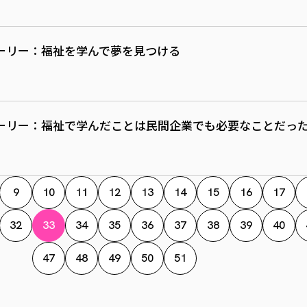
ーリー：福祉を学んで夢を見つける
ーリー：福祉で学んだことは民間企業でも必要なことだっ
9
10
11
12
13
14
15
16
17
32
33
34
35
36
37
38
39
40
47
48
49
50
51