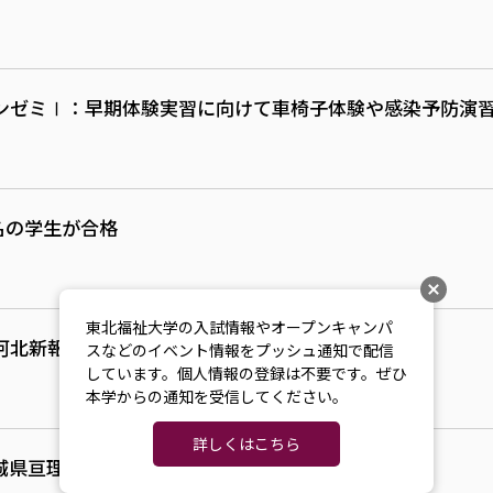
ンゼミⅠ：早期体験実習に向けて車椅子体験や感染予防演
名の学生が合格
東北福祉大学の入試情報やオープンキャンパ
河北新報朝刊紙面の『座標』欄に執筆しました
スなどのイベント情報をプッシュ通知で配信
しています。個人情報の登録は不要です。ぜひ
本学からの通知を受信してください。
詳しくはこちら
城県亘理郡）』を図書館に寄贈