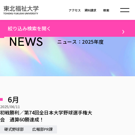
本文へ移動
アクセス
資料請求
検索
トップ
2025年度ニュース一覧（42）
絞り込み検索を開く
大学について
NEWS
ニュース：2025年度
テーマ
学部・大学院
大学についてTOP
すべて
キャンパスニュース
大学理念
学部学科の活動
卒業生の活躍
入試情報
学部・大学院TOP
大学理念
進路・就職
学生・課外活動
大学の概要
総合福祉学部
進路・就職
東北福祉大学の想い
入試情報TOP
メディア
社会連携
大学の概要
6月
総合福祉学部
建学の精神・教育の理念
大学の取り組み
研究
共生まちづくり学部
2025/06/11
大学の歩み
入学試験
課外活動
学長室の窓
社会福祉学科
進路・就職 TOP
初戦勝利／第74回全日本大学野球選手権大
大学の取り組み
配信対象
共生まちづくり学部
学生・教職員・卒業生数
情報公開
会 通算60勝達成！
教育方針
福祉心理学科
教育学部
社会連携・研究
すべて
受験生向け
デジタルパンフ
学則
共生まちづくり学科
情報公開
就職状況
硬式野球部
国際交流
各種方針
広報部PR課
福祉行政学科
課外活動 TOP
教育学部
カリキュラム編成ガイドライン
高校の先生向け
地域・一般向け