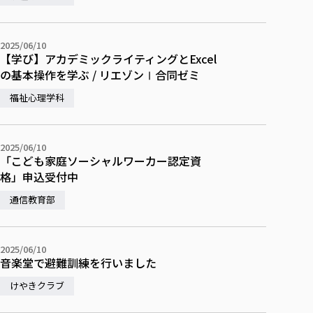
各種社会貢献活動の窓口
学びの特徴
自治体・団体等との主な協定
教員紹介・業績
伝承講座「311『伝える／備える』次世代塾」
ICT教育
研究所について
2025/06/10
JICA草の根技術協力事業
初年次教育（リエゾンゼミⅠ）
研究者のご紹介
学びのサポート
【学び】アカデミックライティングとExcel
被災地の子ども支援活動
の基本操作を学ぶ / リエゾンⅠ合同ゼミ
実学臨床教育（総合福祉学部のみ履修可能）
学びのサポート
教育実践活動（教育学科学生のみ受講可能）
福祉心理学科
学費（学部学科）
禅のこころ
授業料減免・奨学金等
宿舎の紹介
2025/06/10
「こども家庭ソーシャルワーカー認定資
学生生活サポート
格」申込受付中
学生自主活動支援
通信教育部
社会人学生の育児支援（一時預かり）
学生総合補償制度
2025/06/10
スポーツ傷害保険
音楽堂で避難訓練を行いました
けやきクラブ