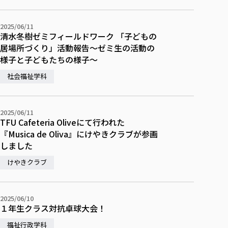
校歌の歴史
健康科学部
寄附行為
進学相談会
本学のシラバスについて
教育学科
取得可能な資格・免許
校章・マーク・カラー
在学生向け
卒業生向け
健康科学部
体育会・運動サークル紹介
社会連携・研究
ガバナンス・コード
国際交流TOP
2025/06/11
一般事業主行動計画
産業福祉マネジメント学科
寄附の受け入れ
清水冬樹ゼミフィールドワーク 「子どもの
オープンキャンパス
保護者向け
中期事業計画
保健看護学科
東北福祉大学のキャリアサポート
公的資金等の不正使用の防止に関する基本方針
文化会・文化系サークル紹介
居場所づくり」活動報告～ゼミ生の活動の
関連法人
交換留学生 Exchange students
事業計画／財務・事業報告
生涯教育・キャリア教育
リハビリテーション学科
社会連携・研究 TOP
情報福祉マネジメント学科
東北福祉大学のキャリアサポート
様子と子どもたちの様子～
研究活動における不正行為の防止等に関する対応
教職員募集
採用ご担当者様へ
大学評価
医療経営管理学科
大学指定団体紹介
大学広報誌「TFU Newsletter 東北福祉大学通信」
社会福祉学科
進路・就職支援
海外留学・研修
役員・評議員一覧
仏教専修科
採用ご担当者様へ
東北福祉大学の研究活動
IR情報
生涯教育・キャリア教育TOP
初年次教育（リエゾンゼミⅠ）について
関連法人
東北福祉大学のキャリア教育
在学生の方
キャンパス案内
東北福祉大学の研究活動
学校教育法施行規則第172条の2に基づく情報公開
センター長の挨拶
外国人在学生
リエゾンゼミ・ナビ（テキスト等）
大学院
在学生の方
東北福祉大学の紀要・リポジトリ
2025/06/11
生涯学習・社会人講座
教職課程における情報の公表
求人の受付について
東北福祉大学の研究紹介
卒業生の方
TFU Cafeteria Oliveにて行われた
お役立ち情報（リンク集）
取材について
大学院
東北福祉大学の紀要・リポジトリ
資格取得報奨制度について
Prospective Students
『Musica de Oliva』にけやきクラブが参画
学部・学科等設置計画履行状況報告書
単独学内説明会のご案内
共同研究等をご検討の皆様へ
通信教育部
卒業生の方
産学・産学官連携
放射線モニタリング測定結果（国見キャンパス）
月例TFU実学臨床研究セミナー
しました
総合福祉学研究科 社会福祉学専攻 修士課程
東北福祉大学求人・インターンシップ検索サイト（キャリタスU
研究紀要
よくあるご質問
情報公開規程
通信教育部
産学・産学官連携
卒業後のキャリア支援体制
施設利用
学生支援センター国際交流の活動
総合福祉学研究科 社会福祉学専攻 博士課程
教職研究
カリキュラム（学部・大学院）
けやきクラブ
社会貢献・地域連携活動
特別支援教育研究室
通信制大学院 総合福祉学研究科 社会福祉学専攻 修士課程
在学生による訪問、情報提供へのご協力のお願い
「高齢者のフレイル予防及びデジタルデバイド解消に向けた産官
東北福祉大学のDNA
総合福祉学研究科 福祉心理学専攻 修士課程
東北福祉大学教育・教職センター特別支援教育研究年報一覧
社会貢献・地域連携活動
スタッフ紹介
通信制大学院 総合福祉学研究科 福祉心理学専攻 修士課程
卒業生アンケート
同窓会
高齢者施設特化型モジュラー車いす開発
その他の就学機会
生涯学習・社会人講座
教育学研究科 教育学専攻 修士課程
芹沢銈介美術工芸館年報
TFU教育フォーラム
2025/06/10
社会貢献への取り組み
在学生インタビュー
学生参加 × 産学官連携 ～ 「行学一如」の実践
１年生クラス対抗卓球大会！
東北福祉大学機関リポジトリ
ニュース一覧
社会貢献・地域連携活動報告書
学びの特徴
学内ポータルシステム
自治体・団体等との主な協定
福祉行政学科
東北福祉大学オープンアクセス方針
Universal Passport