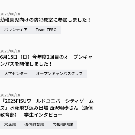
各種社会貢献活動の窓口
学びの特徴
自治体・団体等との主な協定
教員紹介・業績
伝承講座「311『伝える／備える』次世代塾」
ICT教育
2025/06/18
研究所について
幼稚園児向けの防犯教室に参加しました！
JICA草の根技術協力事業
初年次教育（リエゾンゼミⅠ）
研究者のご紹介
学びのサポート
ボランティア
被災地の子ども支援活動
Team ZERO
実学臨床教育（総合福祉学部のみ履修可能）
学びのサポート
教育実践活動（教育学科学生のみ受講可能）
学費（学部学科）
禅のこころ
2025/06/18
授業料減免・奨学金等
6月15日（日）今年度2回目のオープンキャ
ンパスを開催しました！
宿舎の紹介
学生生活サポート
入学センター
オープンキャンパスクラブ
学生自主活動支援
社会人学生の育児支援（一時預かり）
2025/06/18
『2025FISUワールドユニバーシティゲーム
学生総合補償制度
ズ』水泳飛び込み出場 西沢明歩さん（通信
スポーツ傷害保険
教育部） 学生インタビュー
水泳部
通信教育部
広報部PR課