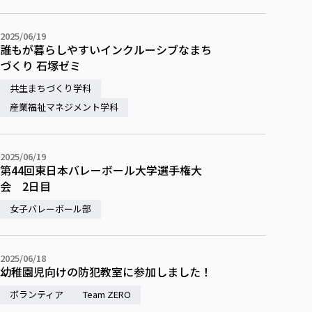
校歌の歴史
健康科学部
寄附行為
進学相談会
本学のシラバスについて
教育学科
取得可能な資格・免許
校章・マーク・カラー
在学生向け
卒業生向け
健康科学部
体育会・運動サークル紹介
社会連携・研究
ガバナンス・コード
国際交流TOP
2025/06/19
一般事業主行動計画
産業福祉マネジメント学科
寄附の受け入れ
誰もが暮らしやすいインクルーシブなまち
オープンキャンパス
保護者向け
中期事業計画
保健看護学科
東北福祉大学のキャリアサポート
公的資金等の不正使用の防止に関する基本方針
文化会・文化系サークル紹介
づくり 石塚ゼミ
関連法人
交換留学生 Exchange students
事業計画／財務・事業報告
生涯教育・キャリア教育
リハビリテーション学科
社会連携・研究 TOP
情報福祉マネジメント学科
東北福祉大学のキャリアサポート
研究活動における不正行為の防止等に関する対応
教職員募集
共生まちづくり学科
採用ご担当者様へ
大学評価
医療経営管理学科
大学指定団体紹介
大学広報誌「TFU Newsletter 東北福祉大学通信」
進路・就職支援
産業福祉マネジメント学科
海外留学・研修
役員・評議員一覧
仏教専修科
採用ご担当者様へ
東北福祉大学の研究活動
IR情報
生涯教育・キャリア教育TOP
初年次教育（リエゾンゼミⅠ）について
関連法人
東北福祉大学のキャリア教育
在学生の方
キャンパス案内
東北福祉大学の研究活動
学校教育法施行規則第172条の2に基づく情報公開
センター長の挨拶
外国人在学生
リエゾンゼミ・ナビ（テキスト等）
大学院
在学生の方
東北福祉大学の紀要・リポジトリ
2025/06/19
生涯学習・社会人講座
教職課程における情報の公表
求人の受付について
東北福祉大学の研究紹介
卒業生の方
お役立ち情報（リンク集）
第44回東日本バレーボール大学選手権大
取材について
大学院
東北福祉大学の紀要・リポジトリ
資格取得報奨制度について
Prospective Students
学部・学科等設置計画履行状況報告書
単独学内説明会のご案内
会 2日目
共同研究等をご検討の皆様へ
通信教育部
卒業生の方
産学・産学官連携
放射線モニタリング測定結果（国見キャンパス）
月例TFU実学臨床研究セミナー
総合福祉学研究科 社会福祉学専攻 修士課程
東北福祉大学求人・インターンシップ検索サイト（キャリタスU
研究紀要
よくあるご質問
情報公開規程
通信教育部
女子バレーボール部
産学・産学官連携
卒業後のキャリア支援体制
施設利用
学生支援センター国際交流の活動
総合福祉学研究科 社会福祉学専攻 博士課程
教職研究
カリキュラム（学部・大学院）
社会貢献・地域連携活動
特別支援教育研究室
通信制大学院 総合福祉学研究科 社会福祉学専攻 修士課程
在学生による訪問、情報提供へのご協力のお願い
「高齢者のフレイル予防及びデジタルデバイド解消に向けた産官
東北福祉大学のDNA
総合福祉学研究科 福祉心理学専攻 修士課程
東北福祉大学教育・教職センター特別支援教育研究年報一覧
社会貢献・地域連携活動
スタッフ紹介
通信制大学院 総合福祉学研究科 福祉心理学専攻 修士課程
卒業生アンケート
同窓会
高齢者施設特化型モジュラー車いす開発
その他の就学機会
2025/06/18
生涯学習・社会人講座
教育学研究科 教育学専攻 修士課程
芹沢銈介美術工芸館年報
TFU教育フォーラム
幼稚園児向けの防犯教室に参加しました！
社会貢献への取り組み
在学生インタビュー
学生参加 × 産学官連携 ～ 「行学一如」の実践
東北福祉大学機関リポジトリ
ニュース一覧
社会貢献・地域連携活動報告書
学びの特徴
ボランティア
Team ZERO
学内ポータルシステム
自治体・団体等との主な協定
東北福祉大学オープンアクセス方針
Universal Passport