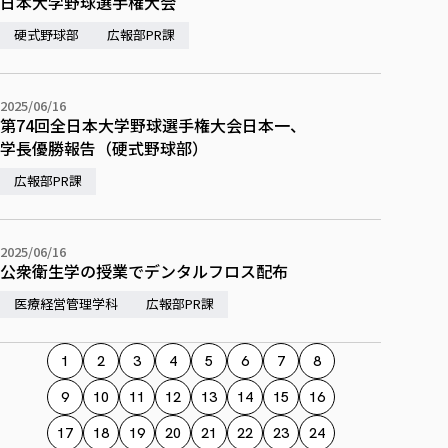
日本大学野球選手権大会
硬式野球部
広報部PR課
2025/06/16
第74回全日本大学野球選手権大会日本一、
学長優勝報告（硬式野球部）
広報部PR課
2025/06/16
公衆衛生学の授業でデンタルフロス配布
医療経営管理学科
広報部PR課
1
2
3
4
5
6
7
8
9
10
11
12
13
14
15
16
17
18
19
20
21
22
23
24