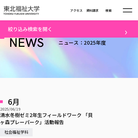
本文へ移動
アクセス
資料請求
検索
トップ
2025年度ニュース一覧（40）
絞り込み検索を開く
大学について
NEWS
ニュース：2025年度
テーマ
学部・大学院
大学についてTOP
すべて
キャンパスニュース
大学理念
学部学科の活動
卒業生の活躍
入試情報
学部・大学院TOP
大学理念
進路・就職
学生・課外活動
大学の概要
総合福祉学部
進路・就職
東北福祉大学の想い
入試情報TOP
メディア
社会連携
大学の概要
6月
総合福祉学部
建学の精神・教育の理念
大学の取り組み
研究
共生まちづくり学部
2025/06/19
大学の歩み
入学試験
課外活動
学長室の窓
社会福祉学科
進路・就職 TOP
清水冬樹ゼミ2年生フィールドワーク 「貝
大学の取り組み
配信対象
共生まちづくり学部
学生・教職員・卒業生数
情報公開
ヶ森プレーパーク」活動報告
教育方針
福祉心理学科
教育学部
社会連携・研究
すべて
受験生向け
デジタルパンフ
学則
共生まちづくり学科
情報公開
就職状況
社会福祉学科
国際交流
各種方針
福祉行政学科
課外活動 TOP
教育学部
カリキュラム編成ガイドライン
高校の先生向け
地域・一般向け