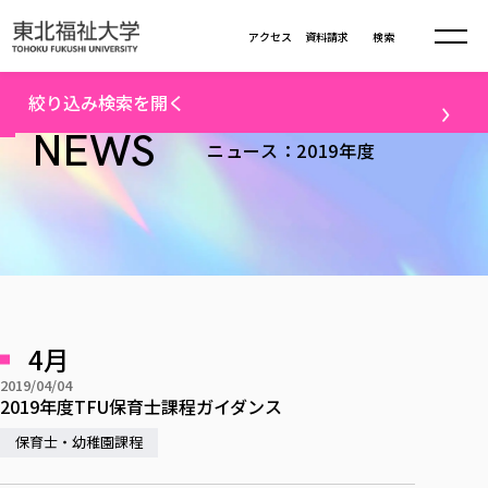
本文へ移動
アクセス
資料請求
検索
トップ
2019年度ニュース一覧（43）
絞り込み検索を開く
大学について
NEWS
ニュース：2019年度
テーマ
学部・大学院
大学についてTOP
すべて
キャンパスニュース
大学理念
学部学科の活動
卒業生の活躍
入試情報
学部・大学院TOP
大学理念
進路・就職
学生・課外活動
大学の概要
総合福祉学部
進路・就職
東北福祉大学の想い
入試情報TOP
メディア
社会連携
大学の概要
4月
総合福祉学部
建学の精神・教育の理念
大学の取り組み
研究
共生まちづくり学部
2019/04/04
大学の歩み
入学試験
課外活動
学長室の窓
社会福祉学科
進路・就職 TOP
2019年度TFU保育士課程ガイダンス
大学の取り組み
配信対象
共生まちづくり学部
学生・教職員・卒業生数
情報公開
教育方針
福祉心理学科
教育学部
保育士・幼稚園課程
社会連携・研究
すべて
受験生向け
デジタルパンフ
学則
共生まちづくり学科
情報公開
就職状況
国際交流
各種方針
福祉行政学科
課外活動 TOP
教育学部
カリキュラム編成ガイドライン
高校の先生向け
地域・一般向け