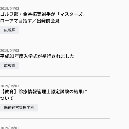
校歌の歴史
健康科学部
寄附行為
進学相談会
本学のシラバスについて
教育学科
取得可能な資格・免許
2019/04/03
校章・マーク・カラー
在学生向け
卒業生向け
健康科学部
体育会・運動サークル紹介
社会連携・研究
ガバナンス・コード
ゴルフ部・金谷拓実選手が「マスターズ」
国際交流TOP
一般事業主行動計画
産業福祉マネジメント学科
寄附の受け入れ
ローアマ目指す／出発前会見
オープンキャンパス
保護者向け
中期事業計画
保健看護学科
東北福祉大学のキャリアサポート
公的資金等の不正使用の防止に関する基本方針
文化会・文化系サークル紹介
関連法人
交換留学生 Exchange students
広報課
事業計画／財務・事業報告
生涯教育・キャリア教育
リハビリテーション学科
社会連携・研究 TOP
情報福祉マネジメント学科
東北福祉大学のキャリアサポート
研究活動における不正行為の防止等に関する対応
教職員募集
採用ご担当者様へ
大学評価
医療経営管理学科
大学指定団体紹介
大学広報誌「TFU Newsletter 東北福祉大学通信」
進路・就職支援
海外留学・研修
役員・評議員一覧
仏教専修科
採用ご担当者様へ
東北福祉大学の研究活動
IR情報
生涯教育・キャリア教育TOP
2019/04/03
初年次教育（リエゾンゼミⅠ）について
関連法人
東北福祉大学のキャリア教育
在学生の方
キャンパス案内
平成31年度入学式が挙行されました
東北福祉大学の研究活動
学校教育法施行規則第172条の2に基づく情報公開
センター長の挨拶
外国人在学生
リエゾンゼミ・ナビ（テキスト等）
大学院
在学生の方
東北福祉大学の紀要・リポジトリ
広報課
生涯学習・社会人講座
教職課程における情報の公表
求人の受付について
東北福祉大学の研究紹介
卒業生の方
お役立ち情報（リンク集）
取材について
大学院
東北福祉大学の紀要・リポジトリ
資格取得報奨制度について
Prospective Students
学部・学科等設置計画履行状況報告書
単独学内説明会のご案内
共同研究等をご検討の皆様へ
通信教育部
卒業生の方
産学・産学官連携
放射線モニタリング測定結果（国見キャンパス）
月例TFU実学臨床研究セミナー
総合福祉学研究科 社会福祉学専攻 修士課程
東北福祉大学求人・インターンシップ検索サイト（キャリタスU
研究紀要
よくあるご質問
情報公開規程
2019/04/02
通信教育部
産学・産学官連携
卒業後のキャリア支援体制
施設利用
学生支援センター国際交流の活動
【教育】診療情報管理士認定試験の結果に
総合福祉学研究科 社会福祉学専攻 博士課程
教職研究
カリキュラム（学部・大学院）
社会貢献・地域連携活動
特別支援教育研究室
通信制大学院 総合福祉学研究科 社会福祉学専攻 修士課程
在学生による訪問、情報提供へのご協力のお願い
ついて
「高齢者のフレイル予防及びデジタルデバイド解消に向けた産官
東北福祉大学のDNA
総合福祉学研究科 福祉心理学専攻 修士課程
東北福祉大学教育・教職センター特別支援教育研究年報一覧
社会貢献・地域連携活動
スタッフ紹介
通信制大学院 総合福祉学研究科 福祉心理学専攻 修士課程
卒業生アンケート
同窓会
高齢者施設特化型モジュラー車いす開発
その他の就学機会
医療経営管理学科
生涯学習・社会人講座
教育学研究科 教育学専攻 修士課程
芹沢銈介美術工芸館年報
TFU教育フォーラム
社会貢献への取り組み
在学生インタビュー
学生参加 × 産学官連携 ～ 「行学一如」の実践
東北福祉大学機関リポジトリ
ニュース一覧
社会貢献・地域連携活動報告書
学びの特徴
学内ポータルシステム
自治体・団体等との主な協定
東北福祉大学オープンアクセス方針
2019/04/01
Universal Passport