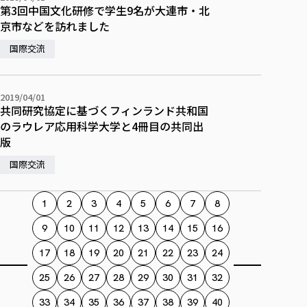
各種社会貢献活動の窓口
学びの特徴
自治体・団体等との主な協定
第3回中国文化研修で学生9名が大連市・北
教員紹介・業績
京市などを訪れました
伝承講座「311『伝える／備える』次世代塾」
ICT教育
研究所について
JICA草の根技術協力事業
国際交流
初年次教育（リエゾンゼミⅠ）
研究者のご紹介
学びのサポート
被災地の子ども支援活動
実学臨床教育（総合福祉学部のみ履修可能）
学びのサポート
教育実践活動（教育学科学生のみ受講可能）
2019/04/01
学費（学部学科）
共同研究協定に基づくフィンランド共和国
禅のこころ
授業料減免・奨学金等
のラウレア応用科学大学と4冊目の共同出
版
宿舎の紹介
国際交流
学生生活サポート
学生自主活動支援
1
2
3
4
5
6
7
8
社会人学生の育児支援（一時預かり）
9
10
11
12
13
14
15
16
学生総合補償制度
スポーツ傷害保険
17
18
19
20
21
22
23
24
25
26
27
28
29
30
31
32
33
34
35
36
37
38
39
40