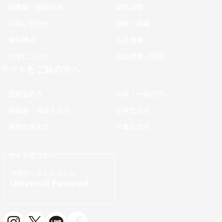
図書館・施設利用
課外活動
お問い合わせ
進路・就職
資料請求
入試情報
大学について
社会連携・研究
サイトをご覧の方へ
受験生の方
地域・一般の方
保護者・保証人の方
在学生の方
高校の先生方
卒業生の方
サイトポリシー
学内ポータルシステム
Universal Passport